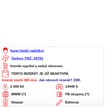
`
Karel (další nabídky)
Tachov, PSČ: 34701
Inzerát vypršel a nebyl obnoven.
TENTO INZERÁT JE JIŽ NEAKTIVNÍ.
Inzerát starší 365 dnů.
Jak obnovit inzerát? ZDE.
2 000 Kč
14449 X
WWW (?)
FB skupina (?)
Smazat
Editovat