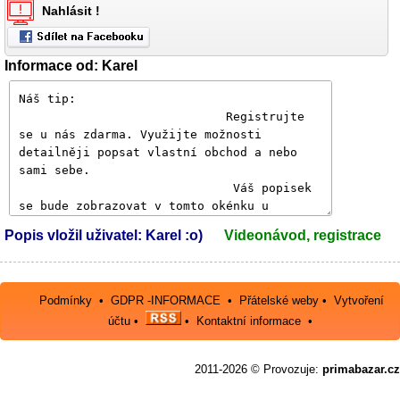
Nahlásit !
Informace od: Karel
Popis vložil uživatel: Karel :o)
Videonávod, registrace
Podmínky
•
GDPR -INFORMACE
•
Přátelské weby
•
Vytvoření
účtu
•
•
Kontaktní informace
•
2011-2026 © Provozuje:
primabazar.cz