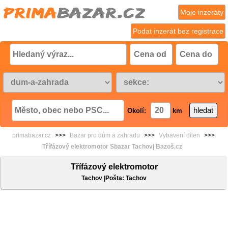
Moje inzeráty
Podat inzerát bez registrace
Okolí:
km
primabazar.cz
>>>
Bazar pro dům a zahradu
>>>
Vybavení dílen
>>>
Třífázový elektromotor Sbazar Tachov| Bazoš.cz
Třífázový elektromotor
Tachov |Pošta: Tachov