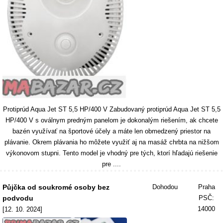
Protiprúd Aqua Jet ST 5,5 HP/400 V Zabudovaný protiprúd Aqua Jet ST 5,5
HP/400 V s oválnym predným panelom je dokonalým riešením, ak chcete
bazén využívať na športové účely a máte len obmedzený priestor na
plávanie. Okrem plávania ho môžete využiť aj na masáž chrbta na nižšom
výkonovom stupni. Tento model je vhodný pre tých, ktorí hľadajú riešenie
pre ....
Půjčka od soukromé osoby bez
Dohodou
Praha
podvodu
PSČ:
14000
[12. 10. 2024]