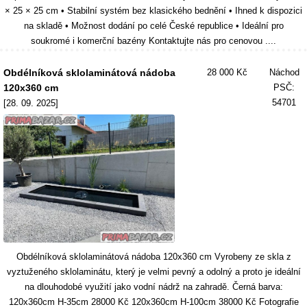
× 25 × 25 cm • Stabilní systém bez klasického bednění • Ihned k dispozici
na skladě • Možnost dodání po celé České republice • Ideální pro
soukromé i komerční bazény Kontaktujte nás pro cenovou ....
Obdélníková sklolaminátová nádoba
28 000 Kč
Náchod
120x360 cm
PSČ:
54701
[28. 09. 2025]
Obdélníková sklolaminátová nádoba 120x360 cm Vyrobeny ze skla z
vyztuženého sklolaminátu, který je velmi pevný a odolný a proto je ideální
na dlouhodobé využití jako vodní nádrž na zahradě. Černá barva:
120x360cm H-35cm 28000 Kč 120x360cm H-100cm 38000 Kč Fotografie