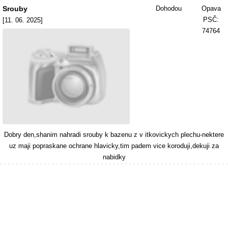
Srouby
Dohodou
Opava
PSČ:
[11. 06. 2025]
74764
Dobry den,shanim nahradi srouby k bazenu z v itkovickych plechu-nektere
uz maji popraskane ochrane hlavicky,tim padem vice koroduji,dekuji za
nabidky