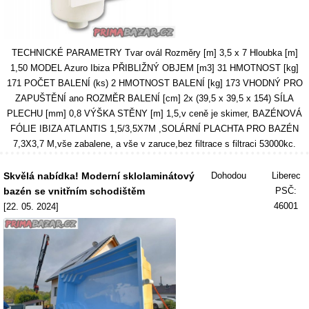
TECHNICKÉ PARAMETRY Tvar ovál Rozměry [m] 3,5 x 7 Hloubka [m]
1,50 MODEL Azuro Ibiza PŘIBLIŽNÝ OBJEM [m3] 31 HMOTNOST [kg]
171 POČET BALENÍ (ks) 2 HMOTNOST BALENÍ [kg] 173 VHODNÝ PRO
ZAPUŠTĚNÍ ano ROZMĚR BALENÍ [cm] 2x (39,5 x 39,5 x 154) SÍLA
PLECHU [mm] 0,8 VÝŠKA STĚNY [m] 1,5,v ceně je skimer, BAZÉNOVÁ
FÓLIE IBIZA ATLANTIS 1,5/3,5X7M ,SOLÁRNÍ PLACHTA PRO BAZÉN
7,3X3,7 M,vše zabalene, a vše v zaruce,bez filtrace s filtraci 53000kc.
Skvělá nabídka! Moderní sklolaminátový
Dohodou
Liberec
bazén se vnitřním schodištěm
PSČ:
46001
[22. 05. 2024]