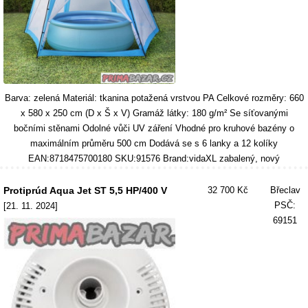
Barva: zelená Materiál: tkanina potažená vrstvou PA Celkové rozměry: 660
x 580 x 250 cm (D x Š x V) Gramáž látky: 180 g/m² Se síťovanými
bočními stěnami Odolné vůči UV záření Vhodné pro kruhové bazény o
maximálním průměru 500 cm Dodává se s 6 lanky a 12 kolíky
EAN:8718475700180 SKU:91576 Brand:vidaXL zabalený, nový
Protiprúd Aqua Jet ST 5,5 HP/400 V
32 700 Kč
Břeclav
PSČ:
[21. 11. 2024]
69151