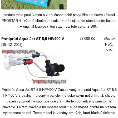
prodám málo používanou a v současné době nevyužitou pískovou filtraci
PROSTAR 4 - včetně filtračních hadic, které nejsou ve standardním balení.
+ originál krabice / Top stav - viz foto cena: 2 590.-
Protiprúd Aqua Jet ST 5,5 HP/400 V
33 000 Kč
Břeclav
PSČ:
[15. 12. 2025]
69151
Protiprúd Aqua Jet ST 5,5 HP/400 V Zabudovaný protiprúd Aqua Jet ST 5,5
HP/400 V s oválnym predným panelom je dokonalým riešením, ak chcete
bazén využívať na športové účely a máte len obmedzený priestor na
plávanie. Okrem plávania ho môžete využiť aj na masáž chrbta na nižšom
výkonovom stupni. Tento model je vhodný pre tých, ktorí hľadajú riešenie