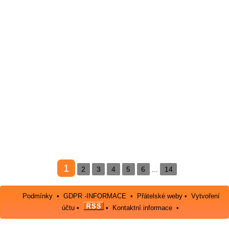
1
2
3
4
5
6
14
...
Podmínky
•
GDPR -INFORMACE
•
Přátelské weby
•
Vytvoření
účtu
•
•
Kontaktní informace
•