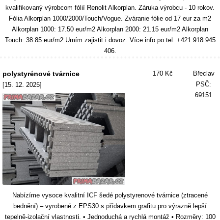
kvalifikovaný výrobcom fólií Renolit Alkorplan. Záruka výrobcu - 10 rokov.
Fólia Alkorplan 1000/2000/Touch/Vogue. Zváranie fólie od 17 eur za m2
Alkorplan 1000: 17.50 eur/m2 Alkorplan 2000: 21.15 eur/m2 Alkorplan
Touch: 38.85 eur/m2 Umím zajistit i dovoz. Více info po tel. +421 918 945
406.
polystyrénové tvárnice
170 Kč
Břeclav
PSČ:
[15. 12. 2025]
69151
Nabízíme vysoce kvalitní ICF šedé polystyrenové tvárnice (ztracené
bednění) – vyrobené z EPS30 s přídavkem grafitu pro výrazně lepší
tepelně-izolační vlastnosti. • Jednoduchá a rychlá montáž • Rozměry: 100