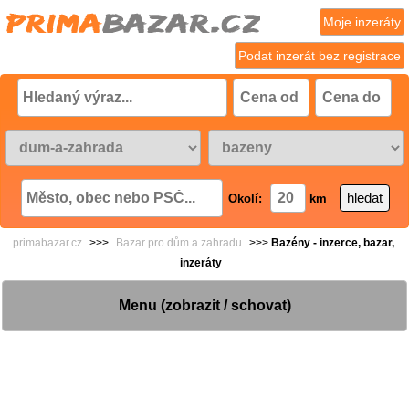
Moje inzeráty
Podat inzerát bez registrace
Okolí:
km
primabazar.cz
>>>
Bazar pro dům a zahradu
>>>
Bazény - inzerce, bazar,
inzeráty
Menu (zobrazit / schovat)