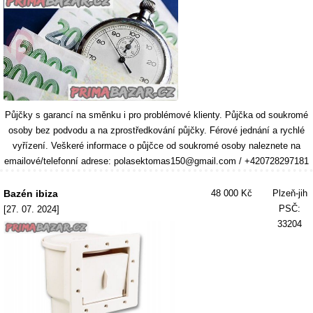
Půjčky s garancí na směnku i pro problémové klienty. Půjčka od soukromé
osoby bez podvodu a na zprostředkování půjčky. Férové ​​jednání a rychlé
vyřízení. Veškeré informace o půjčce od soukromé osoby naleznete na
emailové/telefonní adrese: polasektomas150@gmail.com / +420728297181
Bazén ibiza
48 000 Kč
Plzeň-jih
PSČ:
[27. 07. 2024]
33204