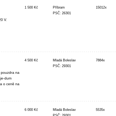
1 500 Kč
Příbram
15012x
PSČ: 26301
20 V.
4 500 Kč
Mladá Boleslav
7884x
PSČ: 29301
 pouzdra na
eje-dum
da o ceně na
6 000 Kč
Mladá Boleslav
5535x
PSČ: 29301