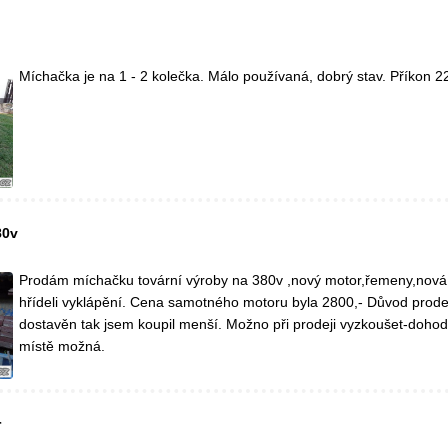
Míchačka je na 1 - 2 kolečka. Málo používaná, dobrý stav. Příkon 2
80v
Prodám míchačku tovární výroby na 380v ,nový motor,řemeny,nová
hřídeli vyklápění. Cena samotného motoru byla 2800,- Důvod prod
dostavěn tak jsem koupil menší. Možno při prodeji vyzkoušet-doho
místě možná.
r