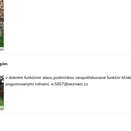
upím
v dobrém funkčním stavu,podmínkou neopotřebované funkční hříde
pogumovanými rolnami, e:5657@seznam.cz