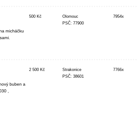
500 Kč
Olomouc
7954x
PSČ: 77900
 na micháčku
 sami.
2 500 Kč
Strakonice
7766x
PSČ: 38601
 nový buben a
030 ,