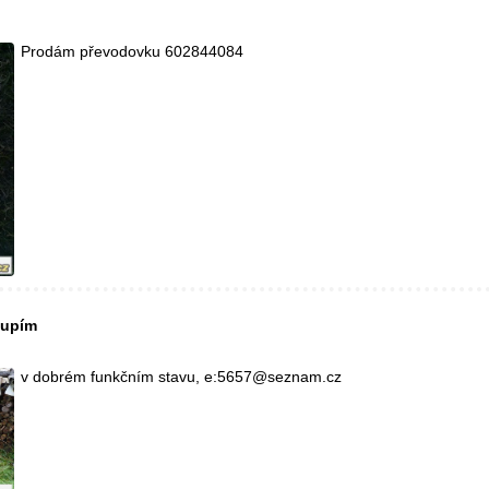
Prodám převodovku 602844084
oupím
v dobrém funkčním stavu, e:5657@seznam.cz