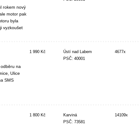
ůl rokem nový
ale motor pak
toru byla
ji vyzkoušet
1 990 Kč
Ústí nad Labem
4677x
PSČ: 40001
 odběru na
ice, Ulice
 na SMS
1 800 Kč
Karviná
14109x
PSČ: 73581