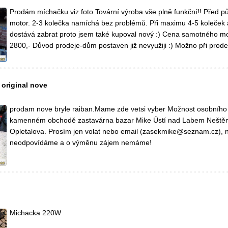
Prodám míchačku viz foto.Tovární výroba vše plně funkční!! Před p
motor. 2-3 kolečka namíchá bez problémů. Při maximu 4-5 koleček 
dostává zabrat proto jsem také kupoval nový :) Cena samotného mo
2800,- Důvod prodeje-dům postaven již nevyužiji :) Možno při prode
original nove
prodam nove bryle raiban.Mame zde vetsi vyber Možnost osobního
kamenném obchodě zastavárna bazar Mike Ústí nad Labem Neštěm
Opletalova. Prosím jen volat nebo email (zasekmike@seznam.cz),
neodpovídáme a o výměnu zájem nemáme!
Michacka 220W