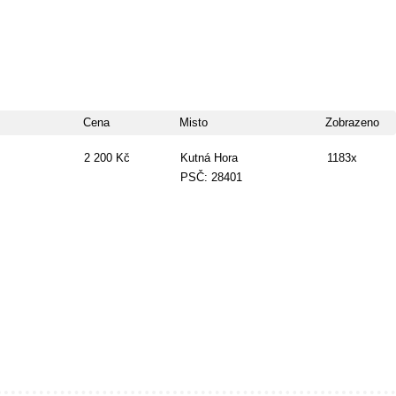
Cena
Misto
Zobrazeno
2 200 Kč
Kutná Hora
1183x
PSČ: 28401