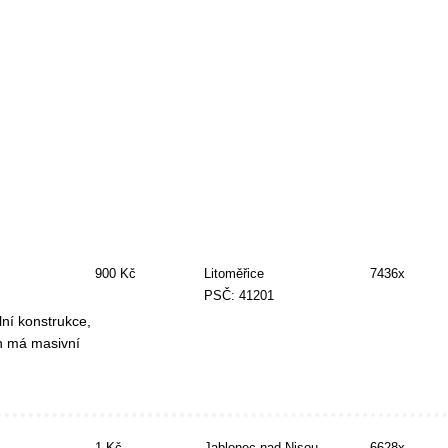
900 Kč
Litoměřice
7436x
PSČ: 41201
ní konstrukce,
n má masivní
1 Kč
Jablonec nad Nisou
6628x