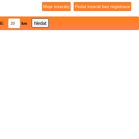
Moje inzeráty
Podat inzerát bez registrace
lí:
km