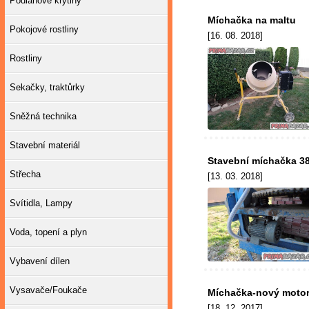
Podlahové krytiny
Míchačka na maltu
Pokojové rostliny
[16. 08. 2018]
Rostliny
Sekačky, traktůrky
Sněžná technika
Stavební materiál
Stavební míchačka 3
Střecha
[13. 03. 2018]
Svítidla, Lampy
Voda, topení a plyn
Vybavení dílen
Vysavače/Foukače
Míchačka-nový moto
[18. 12. 2017]