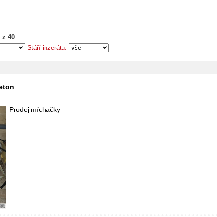
 z 40
Stáří inzerátu:
eton
Prodej míchačky