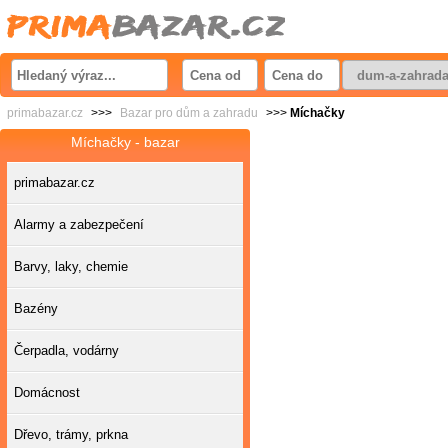
primabazar.cz
>>>
Bazar pro dům a zahradu
>>>
Míchačky
Míchačky - bazar
primabazar.cz
Alarmy a zabezpečení
Barvy, laky, chemie
Bazény
Čerpadla, vodárny
Domácnost
Dřevo, trámy, prkna