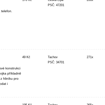
PSČ: 47201
telefon.
49 Kč
Tachov
271x
PSČ: 34701
 své konstrukci
pojka příkladně
 hliníku pro
dat i
195 Kč
Tachov
265x