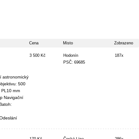
Cena
Misto
Zobrazeno
3 500 Kč
Hodonín
187x
PSČ: 69685
efrakční astronomický
bjektivu: 500
, PL10 mm
yp Navigační
Batoh:
k. Odeslání
170 Kč
Česká Lípa
286x