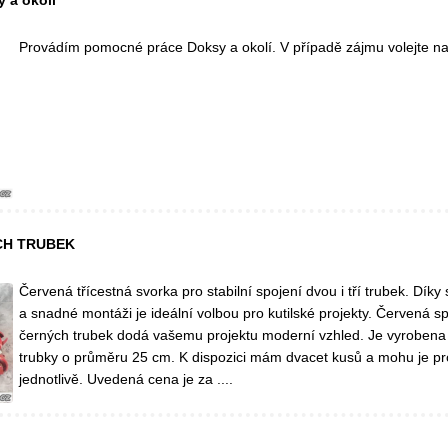
 a okolí
Provádím pomocné práce Doksy a okolí. V případě zájmu volejte na 
CH TRUBEK
Červená třícestná svorka pro stabilní spojení dvou i tří trubek. Díky
a snadné montáži je ideální volbou pro kutilské projekty. Červená s
černých trubek dodá vašemu projektu moderní vzhled. Je vyrobena z
trubky o průměru 25 cm. K dispozici mám dvacet kusů a mohu je pro
jednotlivě. Uvedená cena je za ....