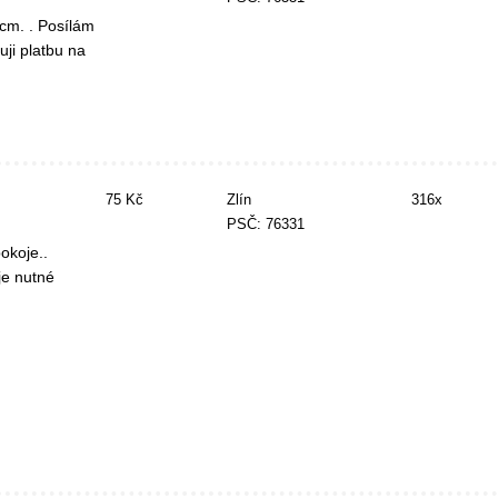
cm. . Posílám
uji platbu na
75 Kč
Zlín
316x
PSČ: 76331
okoje..
je nutné