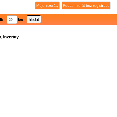
Moje inzeráty
Podat inzerát bez registrace
lí:
km
, inzeráty