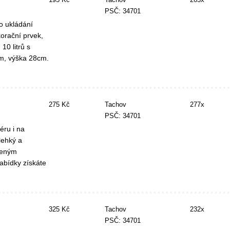
PSČ: 34701
ro ukládání
orační prvek,
10 litrů s
m, výška 28cm.
275 Kč
Tachov
277x
PSČ: 34701
éru i na
lehký a
beným
abídky získáte
325 Kč
Tachov
232x
PSČ: 34701