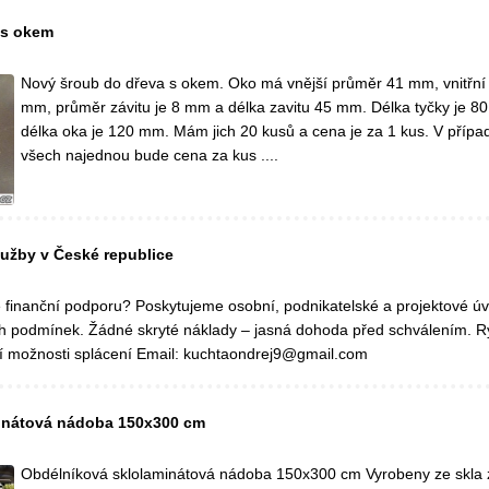
 s okem
Nový šroub do dřeva s okem. Oko má vnější průměr 41 mm, vnitřní
mm, průměr závitu je 8 mm a délka zavitu 45 mm. Délka tyčky je 8
délka oka je 120 mm. Mám jich 20 kusů a cena je za 1 kus. V příp
všech najednou bude cena za kus ....
lužby v České republice
 finanční podporu? Poskytujeme osobní, podnikatelské a projektové úv
h podmínek. Žádné skryté náklady – jasná dohoda před schválením. R
lní možnosti splácení Email: kuchtaondrej9@gmail.com
inátová nádoba 150x300 cm
Obdélníková sklolaminátová nádoba 150x300 cm Vyrobeny ze skla 