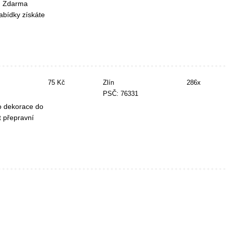
u. Zdarma
abídky získáte
75 Kč
Zlín
286x
PSČ: 76331
o dekorace do
t přepravní