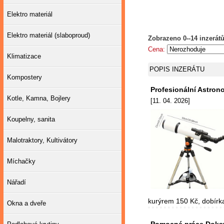
Elektro materiál
Elektro materiál (slaboproud)
Zobrazeno 0--14 inzerátů
Cena:
Klimatizace
POPIS INZERÁTU
Kompostery
Profesionální Astron
Kotle, Kamna, Bojlery
[11. 04. 2026]
Koupelny, sanita
Malotraktory, Kultivátory
Míchačky
Nářadí
kurýrem 150 Kč, dobírk
Okna a dveře