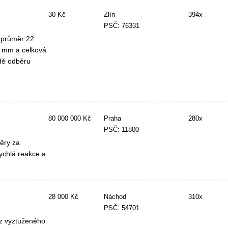
30 Kč
Zlín
394x
PSČ: 76331
 průměr 22
0 mm a celková
adě odběru
80 000 000 Kč
Praha
280x
PSČ: 11800
ěry za
ychlá reakce a
28 000 Kč
Náchod
310x
PSČ: 54701
z vyztuženého