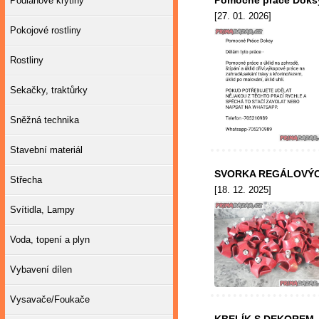
Pomocné práce Doksy
Podlahové krytiny
[27. 01. 2026]
Pokojové rostliny
Rostliny
Sekačky, traktůrky
Sněžná technika
Stavební materiál
SVORKA REGÁLOVÝ
Střecha
[18. 12. 2025]
Svítidla, Lampy
Voda, topení a plyn
Vybavení dílen
Vysavače/Foukače