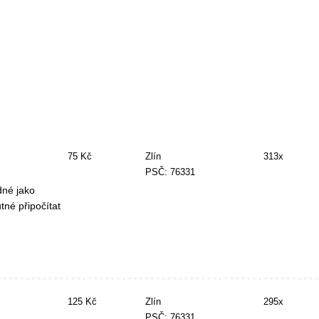
75 Kč
Zlín
313x
PSČ: 76331
dné jako
tné připočítat
125 Kč
Zlín
295x
PSČ: 76331