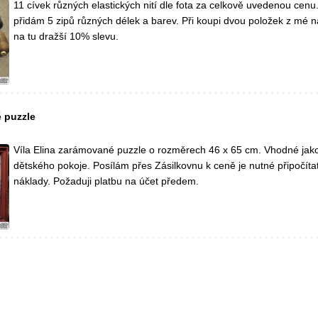
11 cívek různých elastických nití dle fota za celkově uvedenou cen
přidám 5 zipů různých délek a barev. Při koupi dvou položek z mé n
na tu dražší 10% slevu.
é puzzle
Víla Elina zarámované puzzle o rozměrech 46 x 65 cm. Vhodné jak
dětského pokoje. Posílám přes Zásilkovnu k ceně je nutné připočíta
náklady. Požaduji platbu na účet předem.