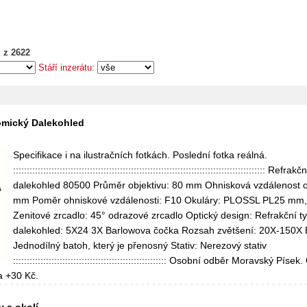
 z 2622
Stáří inzerátu:
omický Dalekohled
Specifikace i na ilustračních fotkách. Poslední fotka reálná.
:::::::::::::::::::::::::::::::::::::::::::::::::::::::::::::::::::::::::::::::::::::::::::: R
dalekohled 80500 Průměr objektivu: 80 mm Ohnisková vzdálenost o
mm Poměr ohniskové vzdálenosti: F10 Okuláry: PLOSSL PL25 mm
Zenitové zrcadlo: 45° odrazové zrcadlo Optický design: Refrakční t
dalekohled: 5X24 3X Barlowova čočka Rozsah zvětšení: 20X-150X 
Jednodílný batoh, který je přenosný Stativ: Nerezový stativ
:::::::::::::::::::::::::::::::::::::::::::::::::::::::: Osobní odběr Moravský Píse
a +30 Kč.