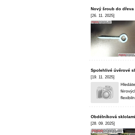
Nový šroub do dřeva
[26. 11. 2025]
Spolehlivé úvěrové s
[19. 11. 2025]
Hledáte
férovýc
flexibi
Obdélníková sklolam
[28. 09. 2025]