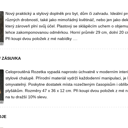
Nový praktický a stylový doplněk pro byt, dům či zahradu. Ideální p
různých drobností, také jako mimořádný květináč, nebo jen jako dek
který zároveň plní svůj účel. Plastový se sklápěcím uchem o objemu 
lehce zakomponovanou odměrkou. Horní průměr 29 cm, dolní 20 c
Při koupi dvou položek z mé nabídky ....
/ ZÁSUVKA
Celoproutěná Rozetka vypadá naprosto úchvatně v moderním interi
stylové chalupě. Přírodní materiál vydrží každodenní manipulaci, je 
omyvatelný. Poskytne dostatek místa rozečteným časopisům i oblí
plyšákům. Rozměry 47 x 36 x 12 cm. Při koupi dvou položek z mé n
na tu dražší 10% slevu.
OJE