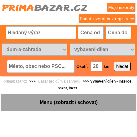
Moje inzeráty
Podat inzerát bez registrace
Okolí:
km
primabazar.cz
>>>
Bazar pro dům a zahradu
>>>
Vybavení dílen - inzerce,
bazar, inzer
Menu (zobrazit / schovat)