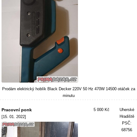
Prodám elektrický hoblík Black Decker 220V 50 Hz 470W 14500 otáček za
minutu
Pracovní ponk
5 000 Kč
Uherské
Hradiště
[15. 01. 2022]
PSČ:
68756