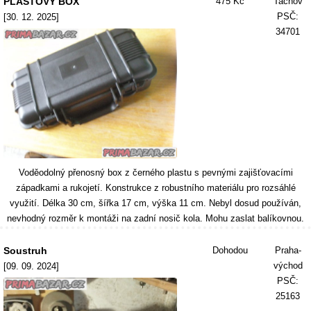
PLASTOVÝ BOX
475 Kč
Tachov
PSČ:
[30. 12. 2025]
34701
Voděodolný přenosný box z černého plastu s pevnými zajišťovacími
západkami a rukojetí. Konstrukce z robustního materiálu pro rozsáhlé
využití. Délka 30 cm, šířka 17 cm, výška 11 cm. Nebyl dosud používán,
nevhodný rozměr k montáži na zadní nosič kola. Mohu zaslat balíkovnou.
Soustruh
Dohodou
Praha-
východ
[09. 09. 2024]
PSČ:
25163