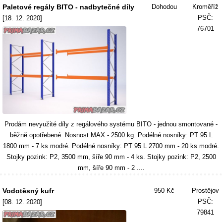
Paletové regály BITO - nadbytečné díly
Dohodou
Kroměříž
PSČ:
[18. 12. 2020]
76701
Prodám nevyužité díly z regálového systému BITO - jednou smontované -
běžně opotřebené. Nosnost MAX - 2500 kg. Podélné nosníky: PT 95 L
1800 mm - 7 ks modré. Podélné nosníky: PT 95 L 2700 mm - 20 ks modré.
Stojky pozink: P2, 3500 mm, šíře 90 mm - 4 ks. Stojky pozink: P2, 2500
mm, šíře 90 mm - 2 ....
Vodotěsný kufr
950 Kč
Prostějov
PSČ:
[08. 12. 2020]
79841