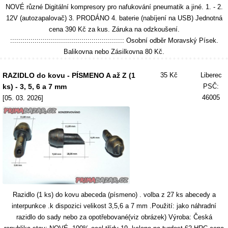
NOVÉ různé Digitální kompresory pro nafukování pneumatik a jiné. 1. - 2.
12V (autozapalovač) 3. PRODÁNO 4. baterie (nabíjení na USB) Jednotná
cena 390 Kč za kus. Záruka na odzkoušení.
:::::::::::::::::::::::::::::::::::::::::::::::::::::::: Osobní odběr Moravský Písek.
Balikovna nebo Zásilkovna 80 Kč.
RAZIDLO do kovu - PÍSMENO A až Z (1
35 Kč
Liberec
ks) - 3, 5, 6 a 7 mm
PSČ:
46005
[05. 03. 2026]
Razidlo (1 ks) do kovu abeceda (písmeno) . volba z 27 ks abecedy a
interpunkce .k dispozici velikost 3,5,6 a 7 mm .Použití: jako náhradní
razidlo do sady nebo za opotřebované(viz obrázek) Výroba: Česká