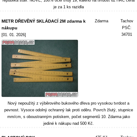
republika stav: NOVÉ, 100% ocel třídy 19, kaleno na tvrdost 62 HRC cena
je za 1 ks razidla
METR DŘEVĚNÝ SKLÁDACÍ 2M zdarma k
Zdarma
Tachov
nákupu
PSČ:
34701
[01. 01. 2026]
Nový nepoužitý z výběrového bukového dřeva pro vysokou tvrdost a
pevnost. Vysoce odolný ochranný lak proti oděru. Povrch žlutý, stupnice
mm/cm, s oboustranným potiskem, počet segmentů 10. Zdarma jako
jediné k nákupu nad 500 Kč.