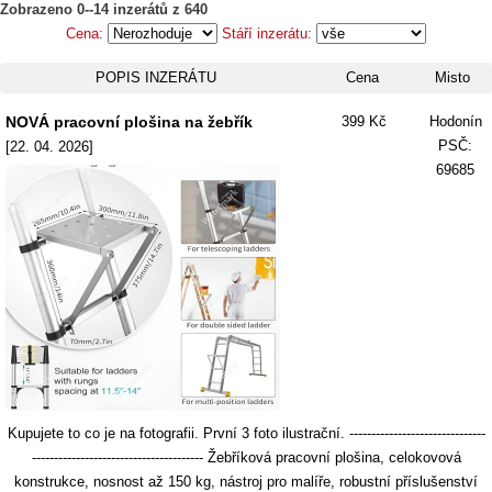
Zobrazeno 0--14 inzerátů z 640
Cena:
Stáří inzerátu:
POPIS INZERÁTU
Cena
Misto
NOVÁ pracovní plošina na žebřík
399 Kč
Hodonín
PSČ:
[22. 04. 2026]
69685
Kupujete to co je na fotografii. První 3 foto ilustrační. -------------------------------
--------------------------------------- Žebříková pracovní plošina, celokovová
konstrukce, nosnost až 150 kg, nástroj pro malíře, robustní příslušenství