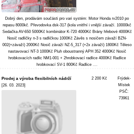
Dobrý den, prodávám součásti pro vari systém: Motor Honda rv2010 po
repasu 8000kč. Převodovka dsk-317 (kola vnitřní i vnější závaží. 10000kč
Sedačka AV-650 5000Kč kombinátor K-720 4000Kč Brány hřebové 4000Kč
Nosič radličky n-3 s radličkou 1000Kč Závěs s nosičem závaží BZN-
002(+závaží) 2000Kč Nosič závaží NZ-5_317 (+2x závaží) 1800Kč Těleso
nastavovací NT-3 1000Kč Pluh oboustranný APH 352 4000Kč Nosič
hrobkovacích radlic NM1-001 + 2hrobkovací radlice 4000Kč Radlice
hrobkovací SV-1 800Kč Radlice ....
Prodej a výroba flexibilních nádrží
2 200 Kč
Frýdek-
Místek
[26. 03. 2023]
PSČ:
73961