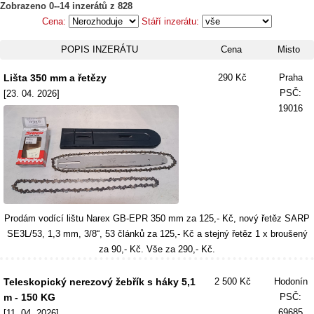
Zobrazeno 0--14 inzerátů z 828
Cena:
Stáří inzerátu:
POPIS INZERÁTU
Cena
Misto
Lišta 350 mm a řetězy
290 Kč
Praha
PSČ:
[23. 04. 2026]
19016
Prodám vodící lištu Narex GB-EPR 350 mm za 125,- Kč, nový řetěz SARP
SE3L/53, 1,3 mm, 3/8“, 53 článků za 125,- Kč a stejný řetěz 1 x broušený
za 90,- Kč. Vše za 290,- Kč.
Teleskopický nerezový žebřík s háky 5,1
2 500 Kč
Hodonín
m - 150 KG
PSČ:
69685
[11. 04. 2026]