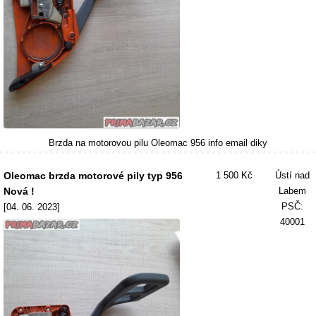
Brzda na motorovou pilu Oleomac 956 info email diky
Oleomac brzda motorové pily typ 956
1 500 Kč
Ústí nad
Nová !
Labem
PSČ:
[04. 06. 2023]
40001