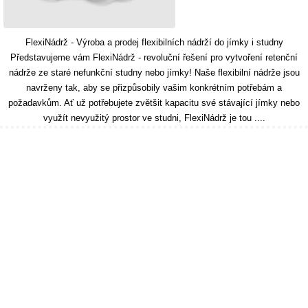
FlexiNádrž - Výroba a prodej flexibilních nádrží do jímky i studny
Představujeme vám FlexiNádrž - revoluční řešení pro vytvoření retenční
nádrže ze staré nefunkční studny nebo jímky! Naše flexibilní nádrže jsou
navrženy tak, aby se přizpůsobily vašim konkrétním potřebám a
požadavkům. Ať už potřebujete zvětšit kapacitu své stávající jímky nebo
využít nevyužitý prostor ve studni, FlexiNádrž je tou ....