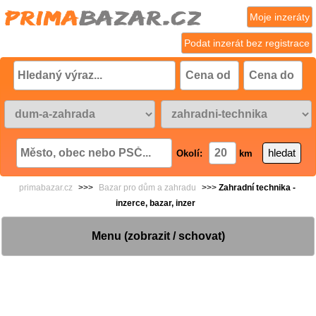
Moje inzeráty
Podat inzerát bez registrace
Okolí:
km
primabazar.cz
>>>
Bazar pro dům a zahradu
>>>
Zahradní technika -
inzerce, bazar, inzer
Menu (zobrazit / schovat)