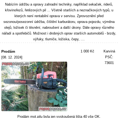
Nabízím údržbu a opravy zahradní techniky, například sekaček, riderů,
křovinořezů, řetězových pil ... Včetně starších a neznačkových typů, u
kterých není rentabilní oprava v servisu. Zprovoznění před
sezonou/posezonní údržba, čištění karburátoru, oprava pojezdu, výměna
olejů, ložisek či těsnění, nabroušení a další úkony. Dále opravy různého
nářadí a spotřebičů. Možnost i drobných oprav starších automobilů - brzdy,
výfuky, tlumiče, ložiska, čepy, ....
Prodám
1 000 Kč
Karviná
PSČ:
[08. 12. 2024]
73601
Prodám mot.pilu byla jen vyskoušená lišta 40 vše OK.