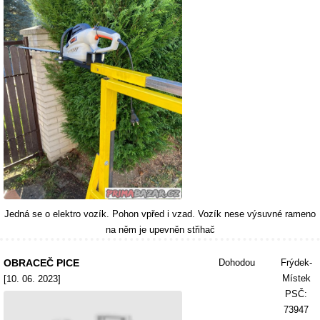
Jedná se o elektro vozík. Pohon vpřed i vzad. Vozík nese výsuvné rameno
na něm je upevněn střihač
OBRACEČ PICE
Dohodou
Frýdek-
Místek
[10. 06. 2023]
PSČ:
73947