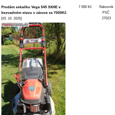
Prodám sekačku Vega 545 SXHE v
7 000 Kč
Rakovník
bezvadném stavu v záruce za 7000Kč
PSČ:
27023
[03. 10. 2025]