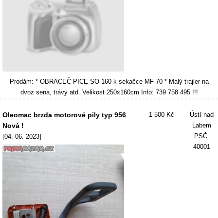
Prodám: * OBRACEČ PICE SO 160 k sekačce MF 70 * Malý trajler na
dvoz sena, trávy atd. Velikost 250x160cm Info: 739 758 495 !!!
Oleomac brzda motorové pily typ 956
1 500 Kč
Ústí nad
Nová !
Labem
PSČ:
[04. 06. 2023]
40001