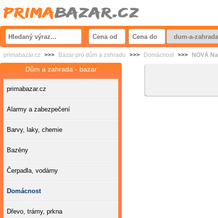
primabazar.cz
>>>
Bazar pro dům a zahradu
>>>
Domácnost
>>>
NOVÁ Naf
Dům a zahrada - bazar
primabazar.cz
Alarmy a zabezpečení
Barvy, laky, chemie
Bazény
Čerpadla, vodárny
Domácnost
Dřevo, trámy, prkna