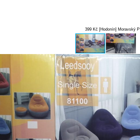
399 Kč [Hodonín] Moravský P