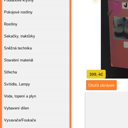
Podlahové krytiny
Pokojové rostliny
Rostliny
Sekačky, traktůrky
Sněžná technika
Stavební materiál
Střecha
399,-kč
Svítidla, Lampy
Otočit obrázek
Voda, topení a plyn
Vybavení dílen
Vysavače/Foukače