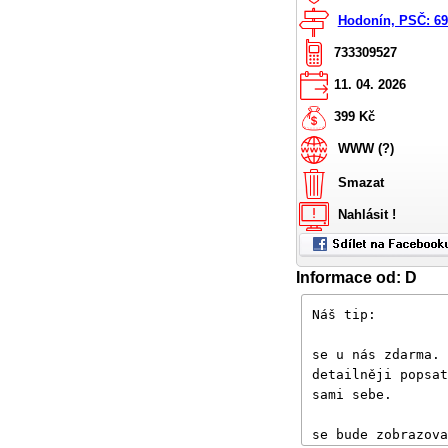
Hodonín, PSČ: 6
733309527
11. 04. 2026
399 Kč
WWW (?)
Smazat
Nahlásit !
Informace od: D