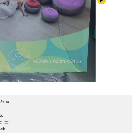
399,-kč
ožkou
o.
:::::::::
sek.