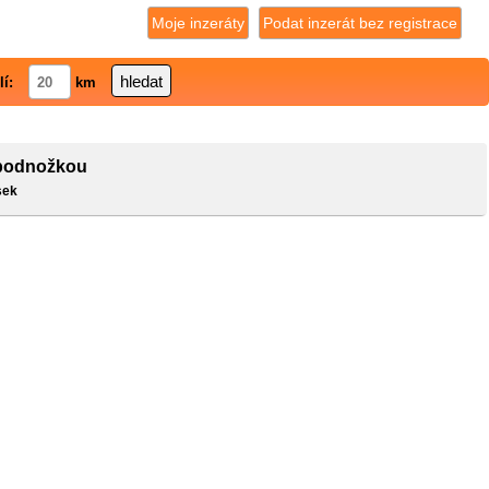
Moje inzeráty
Podat inzerát bez registrace
lí:
km
podnožkou
sek