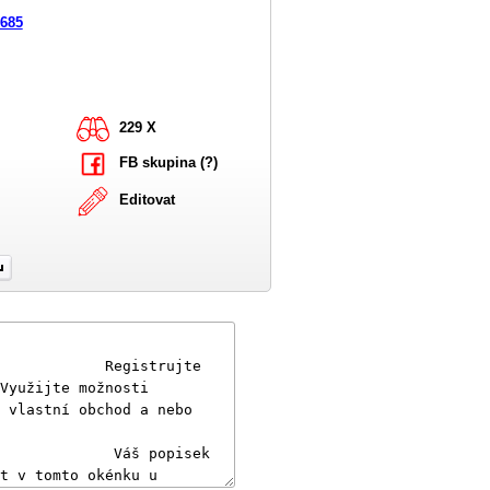
9685
229 X
FB skupina (?)
Editovat