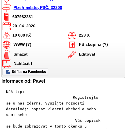
Plzeň-město, PSČ: 32200
607982281
20. 04. 2026
10 000 Kč
223 X
WWW (?)
FB skupina (?)
Smazat
Editovat
Nahlásit !
Informace od: Pavel