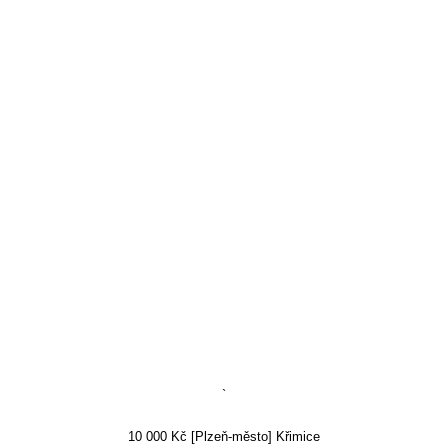
`
10 000 Kč [Plzeň-město] Křimice