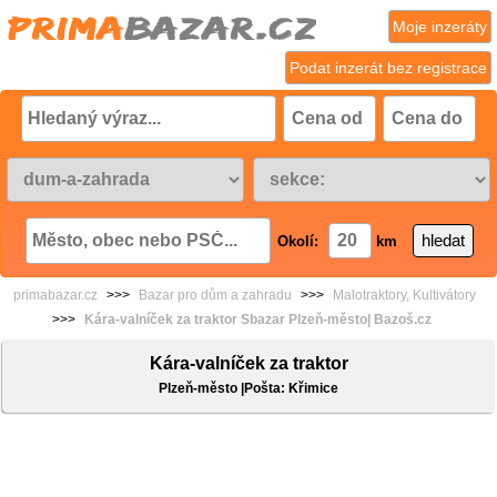
Moje inzeráty
Podat inzerát bez registrace
Okolí:
km
primabazar.cz
>>>
Bazar pro dům a zahradu
>>>
Malotraktory, Kultivátory
>>>
Kára-valníček za traktor Sbazar Plzeň-město| Bazoš.cz
Kára-valníček za traktor
Plzeň-město |Pošta: Křimice