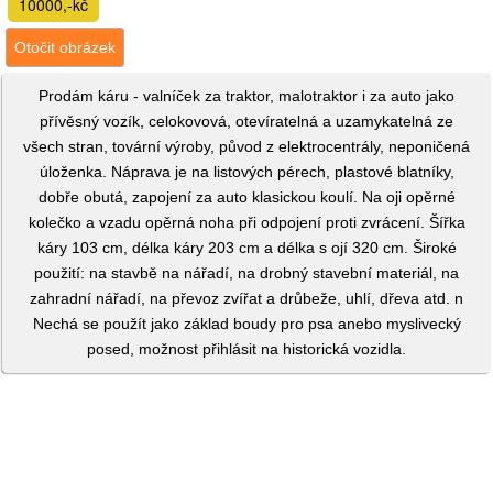
10000,-kč
Otočit obrázek
Prodám káru - valníček za traktor, malotraktor i za auto jako
přívěsný vozík, celokovová, otevíratelná a uzamykatelná ze
všech stran, tovární výroby, původ z elektrocentrály, neponičená
úloženka. Náprava je na listových pérech, plastové blatníky,
dobře obutá, zapojení za auto klasickou koulí. Na oji opěrné
kolečko a vzadu opěrná noha při odpojení proti zvrácení. Šířka
káry 103 cm, délka káry 203 cm a délka s ojí 320 cm. Široké
použití: na stavbě na nářadí, na drobný stavební materiál, na
zahradní nářadí, na převoz zvířat a drůbeže, uhlí, dřeva atd. n
Nechá se použít jako základ boudy pro psa anebo myslivecký
posed, možnost přihlásit na historická vozidla.