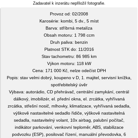
Zadavatel k inzerátu nepřiložil fotografie.
Provoz od: 02/2008
Karosérie: kombi, 5 dv., 5 míst
Barva: stříbrná metalíza
Obsah motoru: 1 798 ccm
Druh paliva: benzin
Platnost STK do: 11/2016
Stav tachometru: 86 985 km
Výkon motoru: 118 kW
Cena: 171 000 Kč, nelze odečíst DPH
Popis: stav velmi dobrý, koupeno v D, 1. majitel, servisní knížka,
spotřebitelský úvěr
Výbava: autorádio, CD přehrávač, centrální zamykání, centrál
dálkový, imobilizér, el. přední okna, el. zrcátka, vyhřívaná
zrcátka, střešní nosič, mlhovky, klimatizace, vyhřívaná sedadla,
výškově nastavitelné sedadlo řidiče, výškově nastavitelná
sedadla, nastavitelný volant, 10x airbag, palubní počítač,
indikátor parkování, venkovní teploměr, ABS, stabilizace
podvozku (ESP), posilovač řízení, manuální převodovka, 6