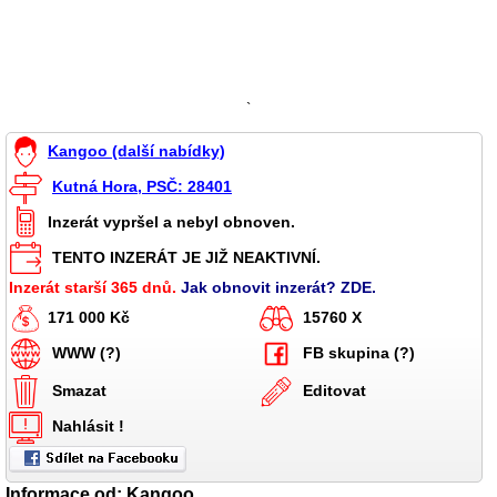
`
Kangoo (další nabídky)
Kutná Hora, PSČ: 28401
Inzerát vypršel a nebyl obnoven.
TENTO INZERÁT JE JIŽ NEAKTIVNÍ.
Inzerát starší 365 dnů.
Jak obnovit inzerát? ZDE.
171 000 Kč
15760 X
WWW (?)
FB skupina (?)
Smazat
Editovat
Nahlásit !
Informace od: Kangoo