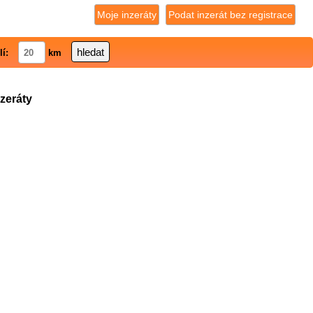
Moje inzeráty
Podat inzerát bez registrace
lí:
km
nzeráty