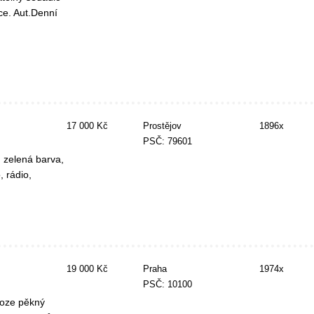
ice. Aut.Denní
17 000 Kč
Prostějov
1896x
PSČ: 79601
 zelená barva,
 rádio,
19 000 Kč
Praha
1974x
PSČ: 10100
roze pěkný