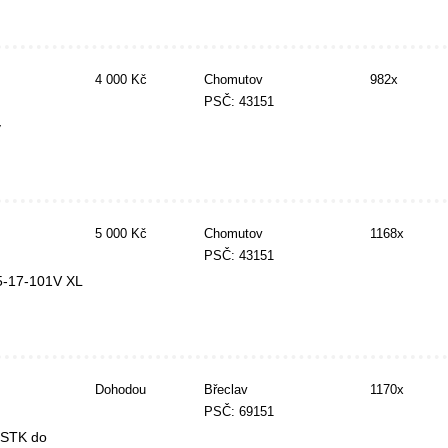
4 000 Kč
Chomutov
982x
PSČ: 43151
y
5 000 Kč
Chomutov
1168x
PSČ: 43151
5-17-101V XL
Dohodou
Břeclav
1170x
PSČ: 69151
 STK do