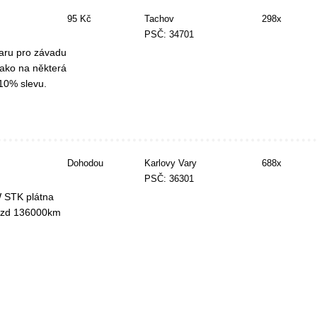
95 Kč
Tachov
298x
PSČ: 34701
zaru pro závadu
 jako na některá
 10% slevu.
Dohodou
Karlovy Vary
688x
PSČ: 36301
W STK plátna
jezd 136000km