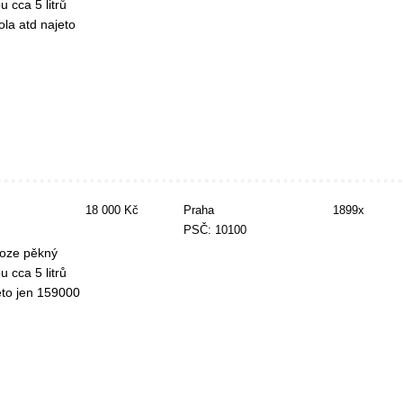
 cca 5 litrů
ola atd najeto
.
18 000 Kč
Praha
1899x
PSČ: 10100
roze pěkný
 cca 5 litrů
jeto jen 159000