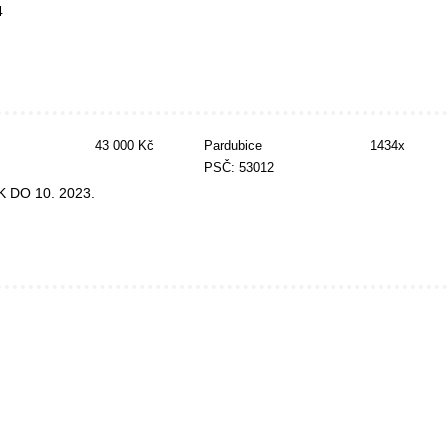
4
43 000 Kč
Pardubice
1434x
PSČ: 53012
TK DO 10. 2023.