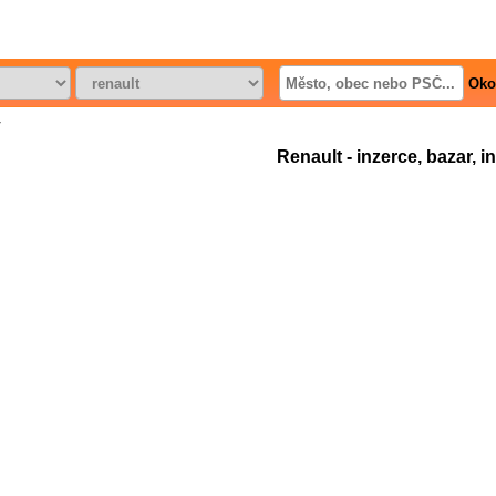
Oko
y
Renault - inzerce, bazar, i