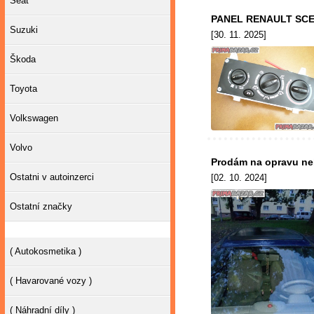
Seat
PANEL RENAULT SCE
Suzuki
[30. 11. 2025]
Škoda
Toyota
Volkswagen
Volvo
Prodám na opravu ne
Ostatni v autoinzerci
[02. 10. 2024]
Ostatní značky
( Autokosmetika )
( Havarované vozy )
( Náhradní díly )