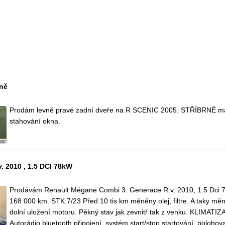
vně
Prodám levně pravé zadní dveře na R SCENIC 2005. STŘÍBRNÉ m
stahování okna.
v. 2010 , 1.5 DCI 78kW
Prodávám Renault Mégane Combi 3. Generace R.v. 2010, 1.5 Dci 7
168 000 km. STK:7/23 Před 10 tis km měněny olej, filtre. A taky měn
dolní uložení motoru. Pěkný stav jak zevnitř tak z venku. KLIMATIZA
Autorádio bluetooth připojení, systém start/stop startování, polohov