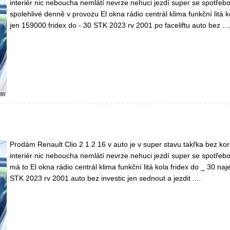
interiér nic neboucha nemlátí nevrze nehuci jezdí super se spotřebou
spolehlivé denně v provozu El okna rádio centrál klima funkční litá k
jen 159000 fridex do - 30 STK 2023 rv 2001 po faceliftu auto bez ...
Prodám Renault Clio 2 1.2 16 v auto je v super stavu takřka bez ko
interiér nic neboucha nemlátí nevrze nehuci jezdí super se spotřebou
má to El okna rádio centrál klima funkční litá kola fridex do _ 30 na
STK 2023 rv 2001 auto bez investic jen sednout a jezdit ....