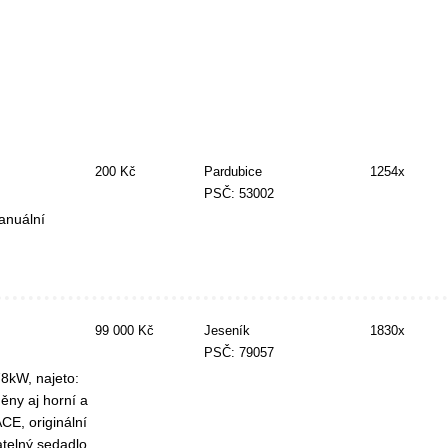
200 Kč
Pardubice
1254x
PSČ: 53002
anuální
99 000 Kč
Jeseník
1830x
PSČ: 79057
8kW, najeto:
ěny aj horní a
CE, originální
atelný sedadlo