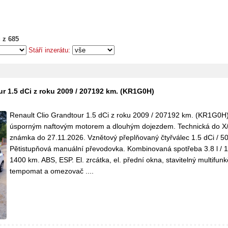
 z 685
Stáří inzerátu:
ur 1.5 dCi z roku 2009 / 207192 km. (KR1G0H)
Renault Clio Grandtour 1.5 dCi z roku 2009 / 207192 km. (KR1G0H
úsporným naftovým motorem a dlouhým dojezdem. Technická do X/
známka do 27.11.2026. Vznětový přeplňovaný čtyřválec 1.5 dCi / 5
Pětistupňová manuální převodovka. Kombinovaná spotřeba 3.8 l / 
1400 km. ABS, ESP. El. zrcátka, el. přední okna, stavitelný multifunk
tempomat a omezovač ....