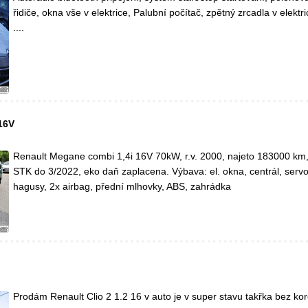
řidiče, okna vše v elektrice, Palubní počítač, zpětný zrcadla v elektr
....
16V
Renault Megane combi 1,4i 16V 70kW, r.v. 2000, najeto 183000 km,
STK do 3/2022, eko daň zaplacena. Výbava: el. okna, centrál, servo,
hagusy, 2x airbag, přední mlhovky, ABS, zahrádka
Prodám Renault Clio 2 1.2 16 v auto je v super stavu takřka bez ko