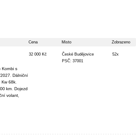
Cena
Misto
Zobrazeno
32 000 Kč
České Budějovice
52x
PSČ: 37001
) Kombi s
2027. Dálniční
0 Kw 68k.
100 km. Dojezd
ční volant,