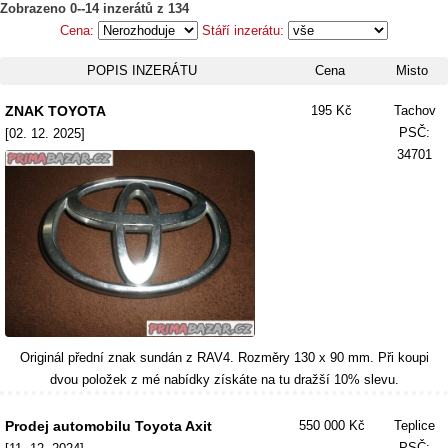
Zobrazeno 0--14 inzerátů z 134
Cena:
Stáří inzerátu:
POPIS INZERÁTU
Cena
Misto
ZNAK TOYOTA
195 Kč
Tachov
PSČ:
[02. 12. 2025]
34701
Originál přední znak sundán z RAV4. Rozměry 130 x 90 mm. Při koupi
dvou položek z mé nabídky získáte na tu dražší 10% slevu.
Prodej automobilu Toyota Axit
550 000 Kč
Teplice
PSČ: