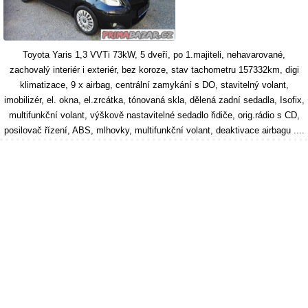
Toyota Yaris 1,3 VVTi 73kW, 5 dveří, po 1.majiteli, nehavarované,
zachovalý interiér i exteriér, bez koroze, stav tachometru 157332km, digi
klimatizace, 9 x airbag, centrální zamykání s DO, stavitelný volant,
imobilizér, el. okna, el.zrcátka, tónovaná skla, dělená zadní sedadla, Isofix,
multifunkční volant, výškově nastavitelné sedadlo řidiče, orig.rádio s CD,
posilovač řízení, ABS, mlhovky, multifunkční volant, deaktivace airbagu ....