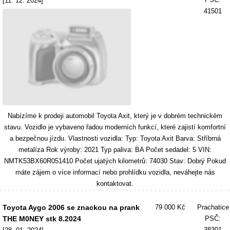
[11. 12. 2024]
41501
Nabízíme k prodeji automobil Toyota Axit, který je v dobrém technickém
stavu. Vozidlo je vybaveno řadou moderních funkcí, které zajistí komfortní
a bezpečnou jízdu. Vlastnosti vozidla: Typ: Toyota Axit Barva: Stříbrná
metalíza Rok výroby: 2021 Typ paliva: BA Počet sedadel: 5 VIN:
NMTK53BX60R051410 Počet ujatých kilometrů: 74030 Stav: Dobrý Pokud
máte zájem o více informací nebo prohlídku vozidla, neváhejte nás
kontaktovat.
Toyota Aygo 2006 se znackou na prank
79 000 Kč
Prachatice
THE M0NEY stk 8.2024
PSČ:
38301