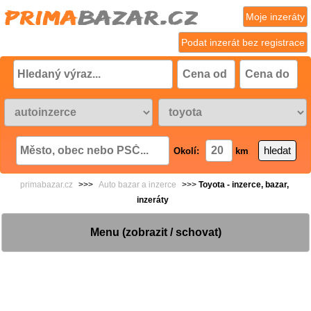
Moje inzeráty
Podat inzerát bez registrace
Okolí:
km
primabazar.cz
>>>
Auto bazar a inzerce
>>>
Toyota - inzerce, bazar,
inzeráty
Menu (zobrazit / schovat)