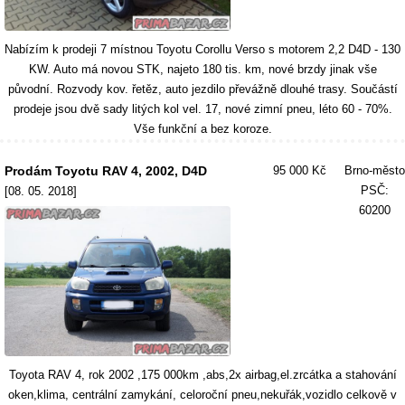
Nabízím k prodeji 7 místnou Toyotu Corollu Verso s motorem 2,2 D4D - 130
KW. Auto má novou STK, najeto 180 tis. km, nové brzdy jinak vše
původní. Rozvody kov. řetěz, auto jezdilo převážně dlouhé trasy. Součástí
prodeje jsou dvě sady litých kol vel. 17, nové zimní pneu, léto 60 - 70%.
Vše funkční a bez koroze.
Prodám Toyotu RAV 4, 2002, D4D
95 000 Kč
Brno-město
PSČ:
[08. 05. 2018]
60200
Toyota RAV 4, rok 2002 ,175 000km ,abs,2x airbag,el.zrcátka a stahování
oken,klima, centrální zamykání, celoroční pneu,nekuřák,vozidlo celkově v