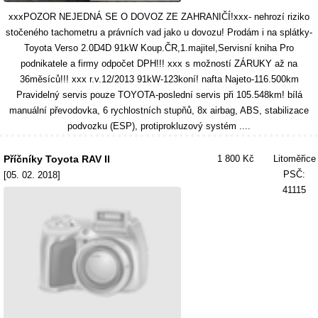
xxxPOZOR NEJEDNÁ SE O DOVOZ ZE ZAHRANIČÍ!xxx- nehrozí riziko
stočeného tachometru a právních vad jako u dovozu! Prodám i na splátky-
Toyota Verso 2.0D4D 91kW Koup.ČR,1.majitel,Servisní kniha Pro
podnikatele a firmy odpočet DPH!!! xxx s možností ZÁRUKY až na
36měsíců!!! xxx r.v.12/2013 91kW-123koní! nafta Najeto-116.500km
Pravidelný servis pouze TOYOTA-poslední servis při 105.548km! bílá
manuální převodovka, 6 rychlostních stupňů, 8x airbag, ABS, stabilizace
podvozku (ESP), protiprokluzový systém ....
Příčníky Toyota RAV II
1 800 Kč
Litoměřice
PSČ:
[05. 02. 2018]
41115