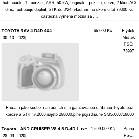
hatchback , 1 l benzin , ABS, 50 kW, originální. poklice, servo, 2 klice AC/
klima- potřebuje doplnit, STK do 8/24, vlastním ho skoro 6 let 79000 Kc-
castecna vymena mozna za ....
TOYOTA RAV 4 D4D 4X4
65 000 Kč
Frýdek-
Místek
[30. 10. 2023]
PSČ:
73997
Prodám jako soubor náhradních dílu garážovanou stříbrnou Toyotu bez
koroze a STK,r.v.2003,najeto 290000,plně pojízdná,né SMS,603719800
Toyota LAND CRUISER V8 4.5 D-4D Lux+
1 599 000 Kč
Praha
PSČ:
[28. 09. 2020]