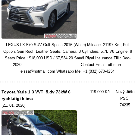
LEXUS LX 570 SUV Gulf Specs 2016 (White) Mileage: 21197 Km, Full
Option, Sun Roof, Leather Seats, Camera, 8 Cylinders, 5.7L V8 Engine, 8
Seats Price : $18,000 USD / 67,534.20 Saudi Riyal Insurance Till : Dec-
2020 ———————————–——— Contact Email: othman-
eissa@hotmail.com Whatsapp Me: +1 (832) 670-4234
———————————————
Toyota Yaris 1,3 VVTi 5.dv 73kW 6
119 000 Kč
Nový Jičín
rychl.digi klima
PSČ:
74235
[21. 01. 2020]