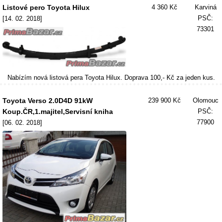
Listové pero Toyota Hilux
4 360 Kč
Karviná
PSČ:
[14. 02. 2018]
73301
Nabízím nová listová pera Toyota Hilux. Doprava 100,- Kč za jeden kus.
Toyota Verso 2.0D4D 91kW
239 900 Kč
Olomouc
Koup.ČR,1.majitel,Servisní kniha
PSČ:
77900
[06. 02. 2018]