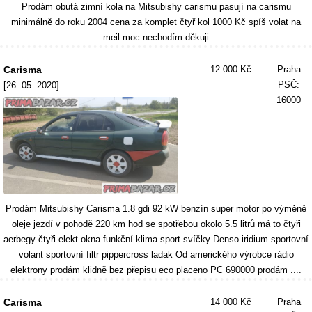
Prodám obutá zimní kola na Mitsubishy carismu pasují na carismu
minimálně do roku 2004 cena za komplet čtyř kol 1000 Kč spíš volat na
meil moc nechodím děkuji
Carisma
12 000 Kč
Praha
PSČ:
[26. 05. 2020]
16000
Prodám Mitsubishy Carisma 1.8 gdi 92 kW benzín super motor po výměně
oleje jezdí v pohodě 220 km hod se spotřebou okolo 5.5 litrů má to čtyři
aerbegy čtyři elekt okna funkční klima sport svíčky Denso iridium sportovní
volant sportovní filtr pippercross ladak Od amerického výrobce rádio
elektrony prodám klidně bez přepisu eco placeno PC 690000 prodám ....
Carisma
14 000 Kč
Praha