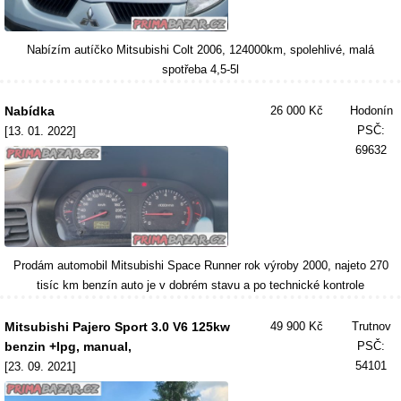
Nabízím autíčko Mitsubishi Colt 2006, 124000km, spolehlivé, malá
spotřeba 4,5-5l
Nabídka
26 000 Kč
Hodonín
PSČ:
[13. 01. 2022]
69632
Prodám automobil Mitsubishi Space Runner rok výroby 2000, najeto 270
tisíc km benzín auto je v dobrém stavu a po technické kontrole
Mitsubishi Pajero Sport 3.0 V6 125kw
49 900 Kč
Trutnov
benzin +lpg, manual,
PSČ:
54101
[23. 09. 2021]