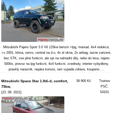
Mitsubishi Pajero Sport 3.0 V6 125kw benzin +lpg, manual, 4x4 redukce,
r.v 2001, klima, servo, central na d.o, 4x el okna, 2x airbag, tazne zarizeni,
bez STK, vse plne funkcni, ale spi na nahradni dily, nebo do lesa, najeto
500tis, provoz na lpg funkcni, 4x4 funkcni, zvednuty, interier vybydleny,
praskly naraznik, nejaka koroze, ram vypada zdrave, koupeno ....
Mitsubishi Space Star 1.9di-d, comfort,
39 900 Kč
Trutnov
75kw,
PSČ:
54101
[23. 09. 2021]