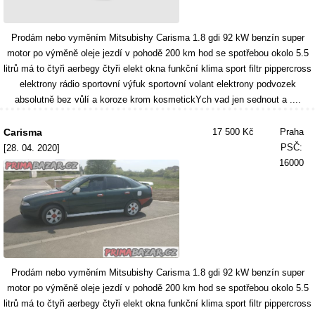
Prodám nebo vyměním Mitsubishy Carisma 1.8 gdi 92 kW benzín super
motor po výměně oleje jezdí v pohodě 200 km hod se spotřebou okolo 5.5
litrů má to čtyři aerbegy čtyři elekt okna funkční klima sport filtr pippercross
elektrony rádio sportovní výfuk sportovní volant elektrony podvozek
absolutně bez vůlí a koroze krom kosmetickYch vad jen sednout a ....
Carisma
17 500 Kč
Praha
PSČ:
[28. 04. 2020]
16000
Prodám nebo vyměním Mitsubishy Carisma 1.8 gdi 92 kW benzín super
motor po výměně oleje jezdí v pohodě 200 km hod se spotřebou okolo 5.5
litrů má to čtyři aerbegy čtyři elekt okna funkční klima sport filtr pippercross