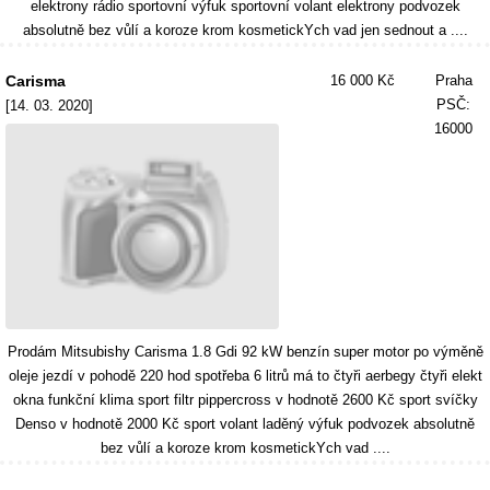
elektrony rádio sportovní výfuk sportovní volant elektrony podvozek
absolutně bez vůlí a koroze krom kosmetickYch vad jen sednout a ....
Carisma
16 000 Kč
Praha
PSČ:
[14. 03. 2020]
16000
Prodám Mitsubishy Carisma 1.8 Gdi 92 kW benzín super motor po výměně
oleje jezdí v pohodě 220 hod spotřeba 6 litrů má to čtyři aerbegy čtyři elekt
okna funkční klima sport filtr pippercross v hodnotě 2600 Kč sport svíčky
Denso v hodnotě 2000 Kč sport volant laděný výfuk podvozek absolutně
bez vůlí a koroze krom kosmetickYch vad ....