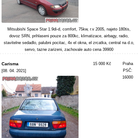
Mitsubishi Space Star 1.9di-d, comfort, 75kw, r.v 2005, najeto 180tis,
dovoz SRN, prihlaseni pouze za 800kc, klimatizace, airbagy, radio,
stavitelne sedadlo, palubni pocitac, 4x el okna, el zrcatka, central na d.o,
servo, tazne zarizeni, zachovale auto cena 39900
Carisma
15 000 Kč
Praha
PSČ:
[08. 04. 2021]
16000