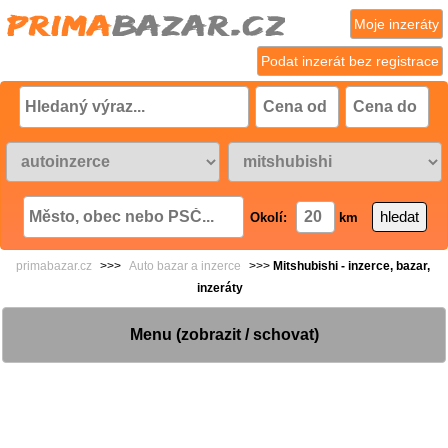
Moje inzeráty
Podat inzerát bez registrace
Okolí:
km
primabazar.cz
>>>
Auto bazar a inzerce
>>>
Mitshubishi - inzerce, bazar,
inzeráty
Menu (zobrazit / schovat)