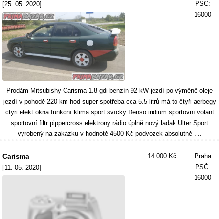
PSČ:
[25. 05. 2020]
16000
Prodám Mitsubishy Carisma 1.8 gdi benzín 92 kW jezdí po výměně oleje
jezdí v pohodě 220 km hod super spotřeba cca 5.5 litrů má to čtyři aerbegy
čtyři elekt okna funkční klima sport svíčky Denso iridium sportovní volant
sportovní filtr pippercross elektrony rádio úplně nový ladak Ulter Sport
vyrobený na zakázku v hodnotě 4500 Kč podvozek absolutně ....
Carisma
14 000 Kč
Praha
PSČ:
[11. 05. 2020]
16000