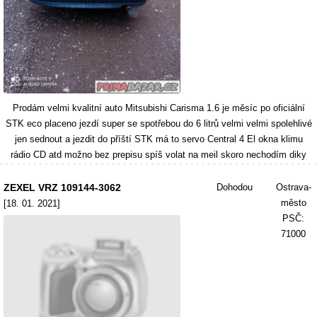
Prodám velmi kvalitní auto Mitsubishi Carisma 1.6 je měsíc po oficiální
STK eco placeno jezdí super se spotřebou do 6 litrů velmi velmi spolehlivé
jen sednout a jezdit do příští STK má to servo Central 4 El okna klimu
rádio CD atd možno bez prepisu spíš volat na meil skoro nechodím diky
ZEXEL VRZ 109144-3062
Dohodou
Ostrava-
město
[18. 01. 2021]
PSČ:
71000