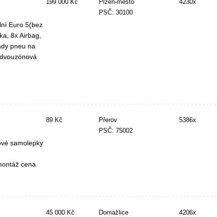
199 000 Kč
Plzeň-město
4230x
PSČ: 30100
lní Euro 5(bez
a, 8x Airbag,
sady pneu na
i. dvouzónová
89 Kč
Přerov
5386x
PSČ: 75002
ové samolepky
montáž cena
45 000 Kč
Domažlice
4206x