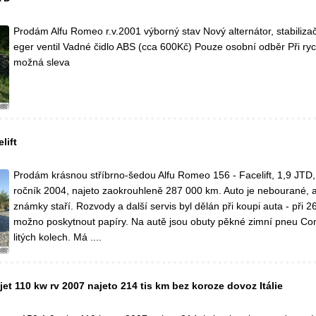
Prodám Alfu Romeo r.v.2001 výborný stav Nový alternátor, stabilizač
eger ventil Vadné čidlo ABS (cca 600Kč) Pouze osobní odběr Při ry
možná sleva
lift
Prodám krásnou stříbrno-šedou Alfu Romeo 156 - Facelift, 1,9 JTD
ročník 2004, najeto zaokrouhleně 287 000 km. Auto je nebourané, 
známky staří. Rozvody a další servis byl dělán při koupi auta - při 
možno poskytnout papíry. Na autě jsou obuty pěkné zimní pneu Con
litých kolech. Má ....
et 110 kw rv 2007 najeto 214 tis km bez koroze dovoz Itálie