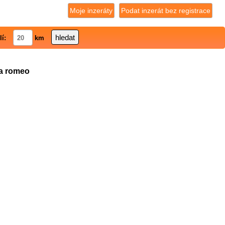
Moje inzeráty
Podat inzerát bez registrace
lí:
km
fa romeo