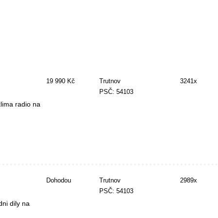
19 990 Kč
Trutnov
3241x
PSČ: 54103
klima radio na
Dohodou
Trutnov
2989x
PSČ: 54103
ni dily na