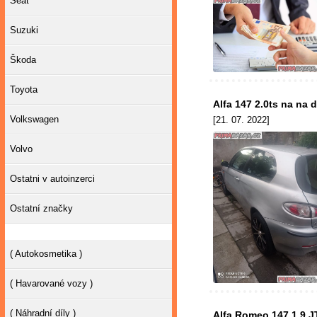
Seat
Suzuki
Škoda
Toyota
Alfa 147 2.0ts na na d
Volkswagen
[21. 07. 2022]
Volvo
Ostatni v autoinzerci
Ostatní značky
( Autokosmetika )
( Havarované vozy )
( Náhradní díly )
Alfa Romeo 147 1.9 J