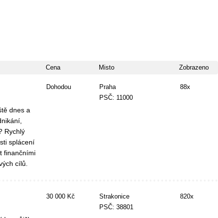
Cena
Misto
Zobrazeno
Dohodou
Praha
88x
PSČ: 11000
ště dnes a
dnikání,
s? Rychlý
ti splácení
t finančními
vých cílů.
30 000 Kč
Strakonice
820x
PSČ: 38801