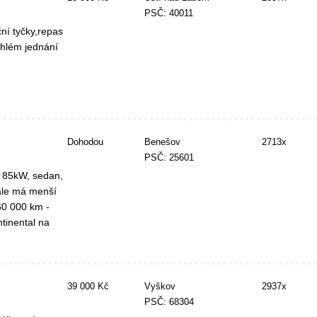
PSČ: 40011
ní tyčky,repas
chlém jednání
Dohodou
Benešov
2713x
PSČ: 25601
, 85kW, sedan,
ale má menší
260 000 km -
tinental na
39 000 Kč
Vyškov
2937x
PSČ: 68304