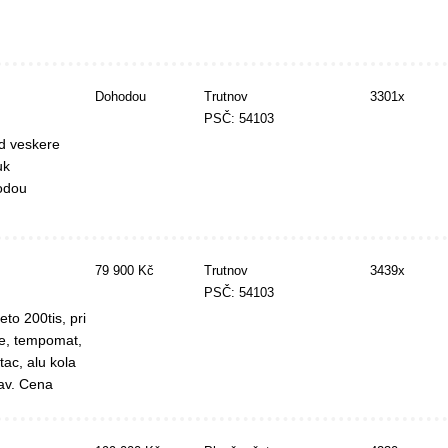
Dohodou
Trutnov
3301x
PSČ: 54103
td veskere
uk
odou
79 900 Kč
Trutnov
3439x
PSČ: 54103
to 200tis, pri
ce, tempomat,
tac, alu kola
tav. Cena