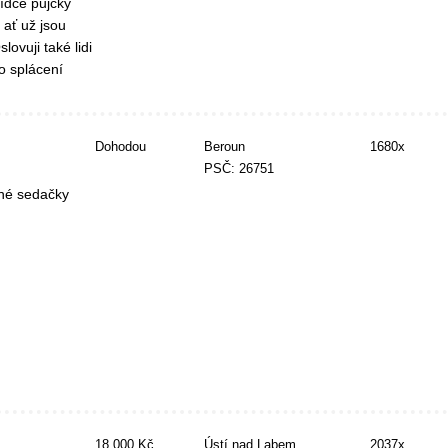
ídce půjčky
 ať už jsou
ovuji také lidi
bo splácení
Dohodou
Beroun
1680x
PSČ: 26751
né sedačky
18 000 Kč
Ústí nad Labem
2037x