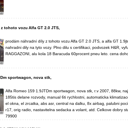
z tohoto vozu Alfa GT 2.0 JTS,
prodám náhradní díly z tohoto vozu Alfa GT 2.0 JTS, a alfa GT 1.9j
nahradni dily na tyto vozy. Plno dilu s certifikaci, podvozek H&R, vyf
RAGGAZONI, alu kola 18 Baracuda 60procent pneu leto. cena doh
TDm sportwagon, nova stk,
Alfa Romeo 159 1.9JTDm sportwagon, nova stk, r.v 2007, 88kw, naje
185tis delane rozvody, manual 6ti rychlostni, automaticka klimatiza
el okna, el zrcatka, abs asr, central na dalku, 8x airbag, palubni poci
r17, orig radio, nastavitelna sedacka a volant, atd. Celkove dobry s
79900