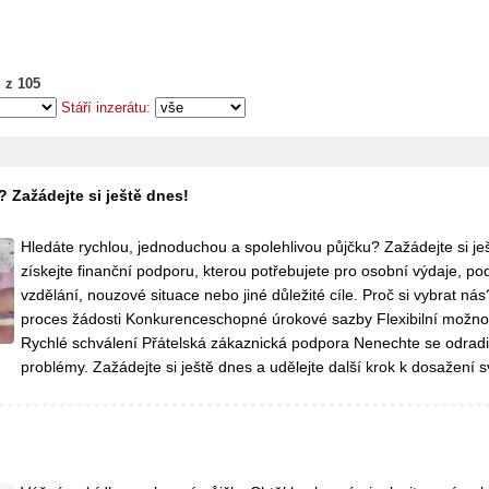
 z 105
Stáří inzerátu:
 Zažádejte si ještě dnes!
Hledáte rychlou, jednoduchou a spolehlivou půjčku? Zažádejte si je
získejte finanční podporu, kterou potřebujete pro osobní výdaje, po
vzdělání, nouzové situace nebo jiné důležité cíle. Proč si vybrat ná
proces žádosti Konkurenceschopné úrokové sazby Flexibilní možnos
Rychlé schválení Přátelská zákaznická podpora Nenechte se odradi
problémy. Zažádejte si ještě dnes a udělejte další krok k dosažení s