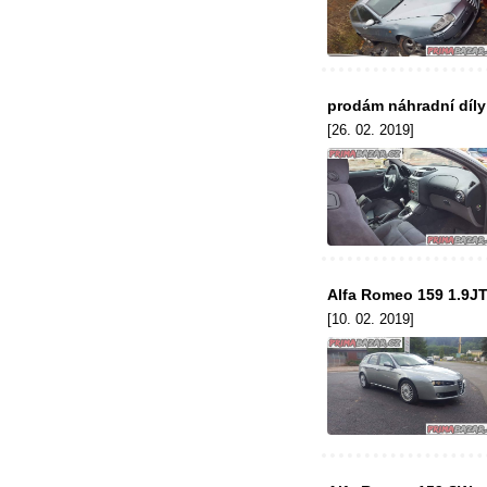
prodám náhradní díly 
[26. 02. 2019]
Alfa Romeo 159 1.9J
[10. 02. 2019]