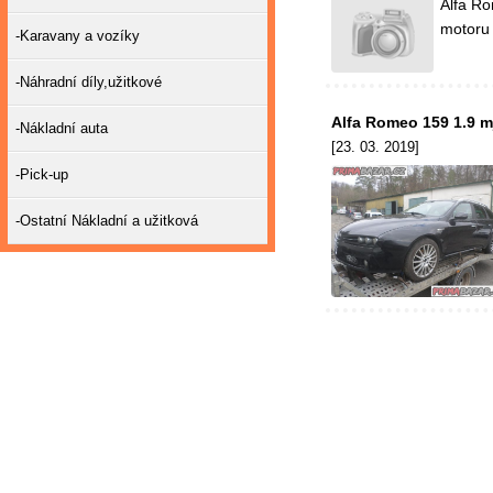
Alfa Ro
motoru
-Karavany a vozíky
-Náhradní díly,užitkové
Alfa Romeo 159 1.9 mj
-Nákladní auta
[23. 03. 2019]
-Pick-up
-Ostatní Nákladní a užitková