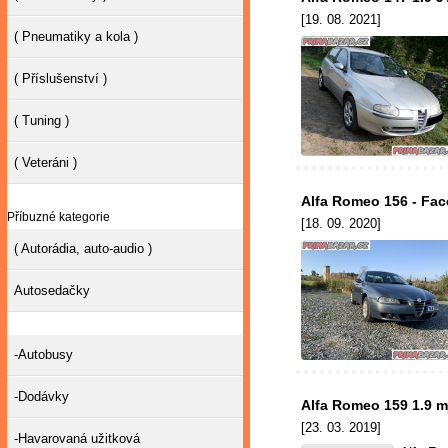
[19. 08. 2021]
( Pneumatiky a kola )
( Příslušenství )
( Tuning )
( Veteráni )
Alfa Romeo 156 - Face
Příbuzné kategorie
[18. 09. 2020]
( Autorádia, auto-audio )
Autosedačky
-Autobusy
-Dodávky
Alfa Romeo 159 1.9 mj
[23. 03. 2019]
-Havarovaná užitková