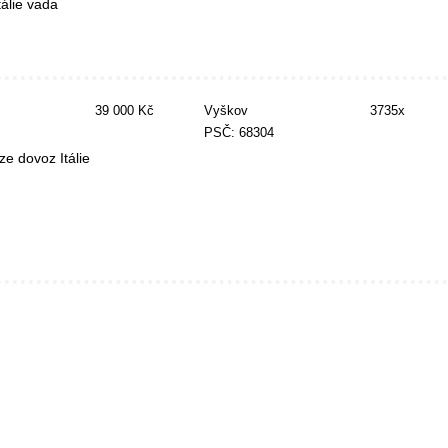
álie vada
39 000 Kč
Vyškov
3735x
PSČ: 68304
e dovoz Itálie