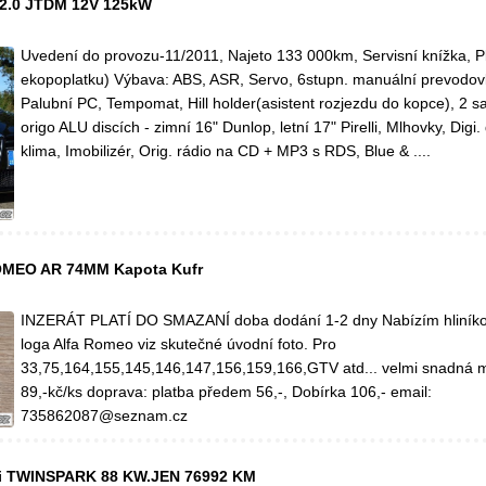
 2.0 JTDM 12V 125kW
Uvedení do provozu-11/2011, Najeto 133 000km, Servisní knížka, P
ekopoplatku) Výbava: ABS, ASR, Servo, 6stupn. manuální prevodovk
Palubní PC, Tempomat, Hill holder(asistent rozjezdu do kopce), 2 
origo ALU discích - zimní 16" Dunlop, letní 17" Pirelli, Mlhovky, Dig
klima, Imobilizér, Orig. rádio na CD + MP3 s RDS, Blue & ....
MEO AR 74MM Kapota Kufr
INZERÁT PLATÍ DO SMAZANÍ doba dodání 1-2 dny Nabízím hliník
loga Alfa Romeo viz skutečné úvodní foto. Pro
33,75,164,155,145,146,147,156,159,166,GTV atd... velmi snadná 
89,-kč/ks doprava: platba předem 56,-, Dobírka 106,- email:
735862087@seznam.cz
i TWINSPARK 88 KW.JEN 76992 KM