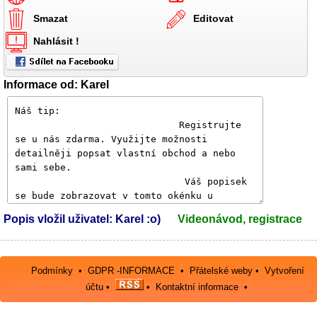
Smazat
Editovat
Nahlásit !
Informace od: Karel
Popis vložil uživatel: Karel :o)
Videonávod, registrace
Podmínky
•
GDPR -INFORMACE
•
Přátelské weby
•
Vytvoření
účtu
•
•
Kontaktní informace
•