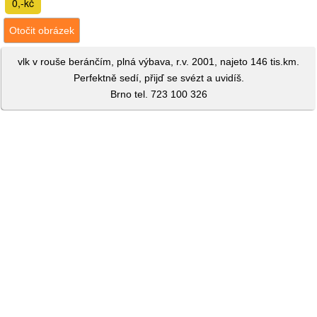
0,-kč
Otočit obrázek
vlk v rouše beránčím, plná výbava, r.v. 2001, najeto 146 tis.km.
Perfektně sedí, přijď se svézt a uvidíš.
Brno tel. 723 100 326