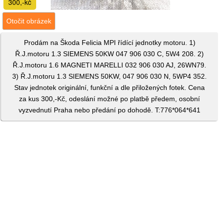
300,-kč
Otočit obrázek
Prodám na Škoda Felicia MPI řídící jednotky motoru. 1)
Ř.J.motoru 1.3 SIEMENS 50KW 047 906 030 C, 5W4 208. 2)
Ř.J.motoru 1.6 MAGNETI MARELLI 032 906 030 AJ, 26WN79.
3) Ř.J.motoru 1.3 SIEMENS 50KW, 047 906 030 N, 5WP4 352.
Stav jednotek originální, funkční a dle přiložených fotek. Cena
za kus 300,-Kč, odeslání možné po platbě předem, osobní
vyzvednutí Praha nebo předání po dohodě. T:776*064*641