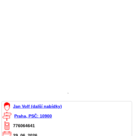
`
Jan Volf (další nabídky)
Praha, PSČ: 10900
776064641
29. 06. 2026