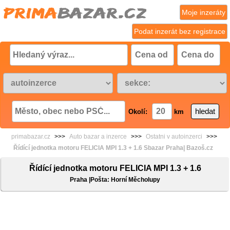
Moje inzeráty
Podat inzerát bez registrace
Okolí:
km
primabazar.cz
>>>
Auto bazar a inzerce
>>>
Ostatni v autoinzerci
>>>
Řídící jednotka motoru FELICIA MPI 1.3 + 1.6 Sbazar Praha| Bazoš.cz
Řídící jednotka motoru FELICIA MPI 1.3 + 1.6
Praha |Pošta: Horní Měcholupy