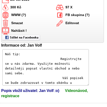
300 Kč
97 X
WWW (?)
FB skupina (?)
Smazat
Editovat
Nahlásit !
Informace od: Jan Volf
Popis vložil uživatel: Jan Volf :o)
Videonávod,
registrace