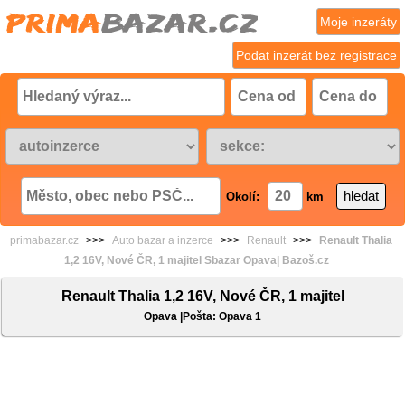
Moje inzeráty
Podat inzerát bez registrace
Okolí:
km
primabazar.cz
>>>
Auto bazar a inzerce
>>>
Renault
>>>
Renault Thalia
1,2 16V, Nové ČR, 1 majitel Sbazar Opava| Bazoš.cz
Renault Thalia 1,2 16V, Nové ČR, 1 majitel
Opava |Pošta: Opava 1