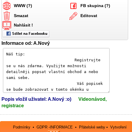
WWW (?)
FB skupina (?)
Smazat
Editovat
Nahlásit !
Informace od: A.Nový
Popis vložil uživatel: A.Nový :o)
Videonávod,
registrace
Podmínky
•
GDPR -INFORMACE
•
Přátelské weby
•
Vytvoření