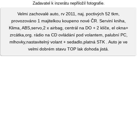
Zadavatel k inzerátu nepřiložil fotografie.
Velmi zachovalé auto, rv 2011, naj. poctivých 52 tkm,
provozováno 1 majitelkou koupeno nové ČR. Serviní kniha,
Klima, ABS,servo,2 x airbag, centrál na DO + 2 klíče, el okna+
zrcátka,org. rádio na CD ovládání pod volantem, palubní PC,
mlhovky,nastavitelný volant + sedadlo,platná STK . Auto je ve
velmi dobrém stavu TOP lak dohoda jistá.