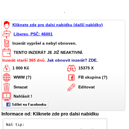
`
Kliknete zde pro dalsi nabidku (další nabídky)
Liberec, PSČ: 46001
Inzerát vypršel a nebyl obnoven.
TENTO INZERÁT JE JIŽ NEAKTIVNÍ.
Inzerát starší 365 dnů.
Jak obnovit inzerát? ZDE.
1 000 Kč
15375 X
WWW (?)
FB skupina (?)
Smazat
Editovat
Nahlásit !
Informace od: Kliknete zde pro dalsi nabidku