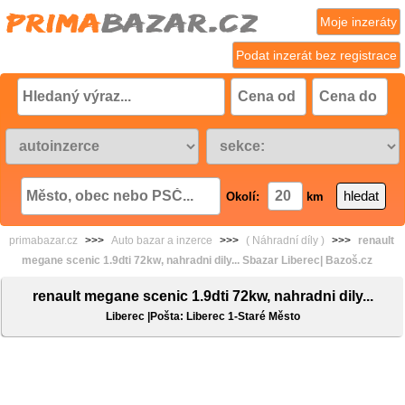
Moje inzeráty
Podat inzerát bez registrace
Okolí:
km
primabazar.cz
>>>
Auto bazar a inzerce
>>>
( Náhradní díly )
>>>
renault
megane scenic 1.9dti 72kw, nahradni dily... Sbazar Liberec| Bazoš.cz
renault megane scenic 1.9dti 72kw, nahradni dily...
Liberec |Pošta: Liberec 1-Staré Město