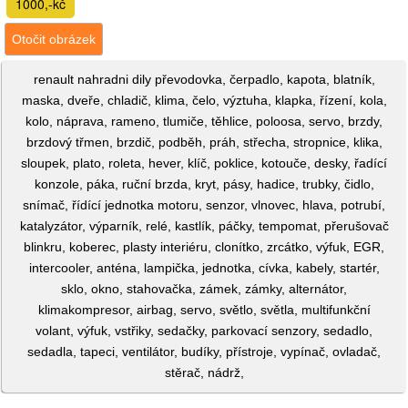
1000,-kč
Otočit obrázek
renault nahradni dily převodovka, čerpadlo, kapota, blatník,
maska, dveře, chladič, klima, čelo, výztuha, klapka, řízení, kola,
kolo, náprava, rameno, tlumiče, těhlice, poloosa, servo, brzdy,
brzdový třmen, brzdič, podběh, práh, střecha, stropnice, klika,
sloupek, plato, roleta, hever, klíč, poklice, kotouče, desky, řadící
konzole, páka, ruční brzda, kryt, pásy, hadice, trubky, čidlo,
snímač, řídící jednotka motoru, senzor, vlnovec, hlava, potrubí,
katalyzátor, výparník, relé, kastlík, páčky, tempomat, přerušovač
blinkru, koberec, plasty interiéru, clonítko, zrcátko, výfuk, EGR,
intercooler, anténa, lampička, jednotka, cívka, kabely, startér,
sklo, okno, stahovačka, zámek, zámky, alternátor,
klimakompresor, airbag, servo, světlo, světla, multifunkční
volant, výfuk, vstřiky, sedačky, parkovací senzory, sedadlo,
sedadla, tapeci, ventilátor, budíky, přístroje, vypínač, ovladač,
stěrač, nádrž,