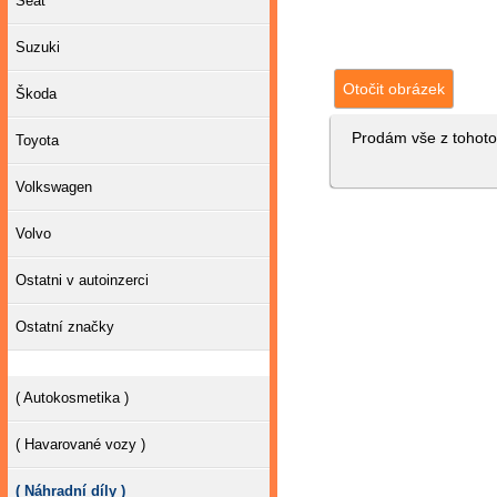
Seat
Suzuki
Otočit obrázek
Škoda
Prodám vše z tohoto 
Toyota
Volkswagen
Volvo
Ostatni v autoinzerci
Ostatní značky
( Autokosmetika )
( Havarované vozy )
( Náhradní díly )