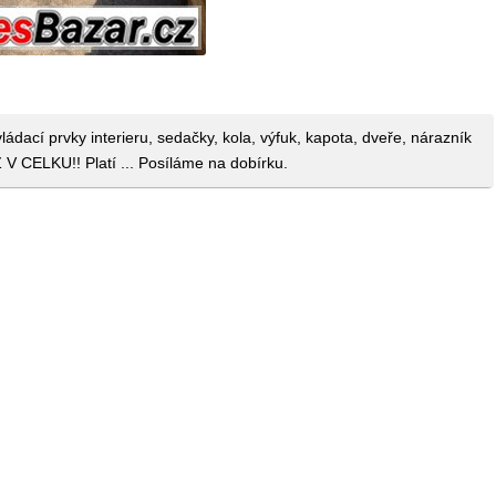
ádací prvky interieru, sedačky, kola, výfuk, kapota, dveře, nárazník
Z V CELKU!! Platí ... Posíláme na dobírku.