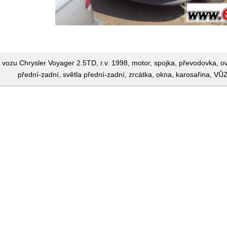
vozu Chrysler Voyager 2.5TD, r.v. 1998, motor, spojka, převodovka, ovl
přední-zadní, světla přední-zadní, zrcátka, okna, karosařina, VŮ