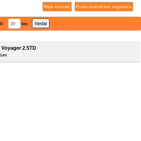
Moje inzeráty
Podat inzerát bez registrace
lí:
km
r Voyager 2.5TD
 Les