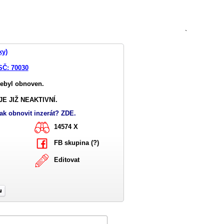
`
ky)
SČ: 70030
nebyl obnoven.
E JIŽ NEAKTIVNÍ.
ak obnovit inzerát? ZDE.
14574 X
FB skupina (?)
Editovat