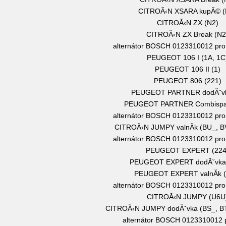
CITROĂ‹N XSARA kupĂ© (
CITROĂ‹N ZX (N2)
CITROĂ‹N ZX Break (N2
alternátor BOSCH 0123310012 p
PEUGEOT 106 I (1A, 1C
PEUGEOT 106 II (1)
PEUGEOT 806 (221)
PEUGEOT PARTNER dodĂˇvk
PEUGEOT PARTNER Combispa
alternátor BOSCH 0123310012 pr
CITROĂ‹N JUMPY valnĂ­k (BU_, B
alternátor BOSCH 0123310012 p
PEUGEOT EXPERT (224
PEUGEOT EXPERT dodĂˇvka 
PEUGEOT EXPERT valnĂ­k (
alternátor BOSCH 0123310012 pr
CITROĂ‹N JUMPY (U6U
CITROĂ‹N JUMPY dodĂˇvka (BS_, BT
alternátor BOSCH 0123310012 