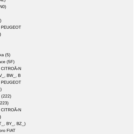
N0)
)
ro PEUGEOT
)
a (5)
ce (5F)
o CITROĂ‹N
V_, BW_, B
ro PEUGEOT
)
(222)
223)
o CITROĂ‹N
)
_, BY_, BZ_)
pro FIAT