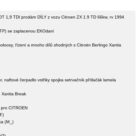
 TDI prodám DÍLY z vozu Citroen ZX 1.9 TD 66kw, rv 1994
R TP) se zaplacenou EKOdaní
 poloosy, řízení a mnoho dílů shodných s Citroën Berlingo Xantia
naftové čerpadlo vstřiky spojka setrvačník přítlačák lamela
 Xantia Break
 pro CITROEN
F)
a (M_)
N2)