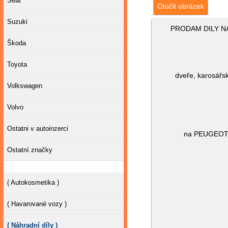
Seat
Otočit obrázek
Suzuki
PRODAM DILY NA 
Škoda
Toyota
dveře, karosářsk
Volkswagen
Volvo
Ostatni v autoinzerci
na PEUGEOT EX
Ostatní značky
( Autokosmetika )
( Havarované vozy )
( Náhradní díly )