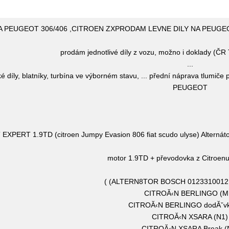
PEUGEOT 306/406 ,CITROEN ZXPRODAM LEVNE DILY NA PEUGEOT 1,9
prodám jednotlivé díly z vozu, možno i doklady (Č
...
é díly, blatníky, turbína ve výborném stavu, ... přední náprava tlumiče
PEUGEOT
PERT 1.9TD (citroen Jumpy Evasion 806 fiat scudo ulyse) Alternátor, 
motor 1.9TD + převodovka z Citroenu
( (ALTERN8TOR BOSCH 0123310012
CITROĂ‹N BERLINGO (M
CITROĂ‹N BERLINGO dodĂˇvk
CITROĂ‹N XSARA (N1)
CITROĂ‹N XSARA Break (