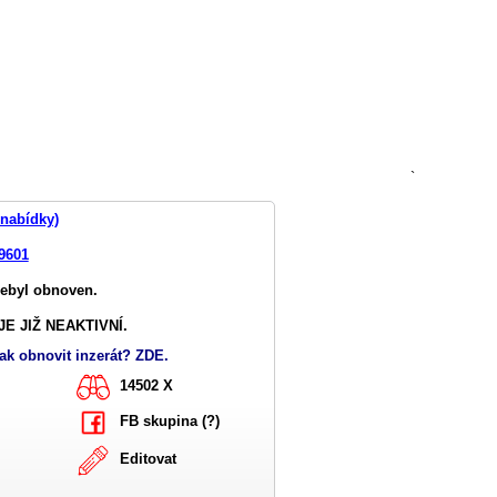
`
nabídky)
9601
nebyl obnoven.
E JIŽ NEAKTIVNÍ.
ak obnovit inzerát? ZDE.
14502 X
FB skupina (?)
Editovat