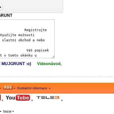
JGRUNT
el: MUJGRUNT :o)
Videonávod,
•
•
Kontaktní informace
•
•
•
•
•
bazar
•