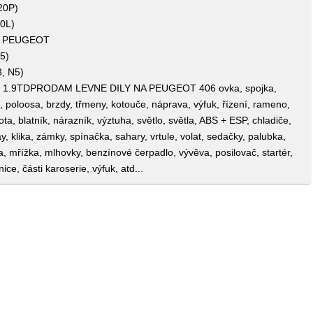
20P)
0L)
ro PEUGEOT
5)
, N5)
 1.9TDPRODAM LEVNE DILY NA PEUGEOT 406 ovka, spojka,
ice, poloosa, brzdy, třmeny, kotouče, náprava, výfuk, řízení, rameno,
ota, blatník, nárazník, výztuha, světlo, světla, ABS + ESP, chladiče,
y, klika, zámky, spínačka, sahary, vrtule, volat, sedačky, palubka,
a, mřížka, mlhovky, benzínové čerpadlo, vývěva, posilovač, startér,
nice, části karoserie, výfuk, atd...