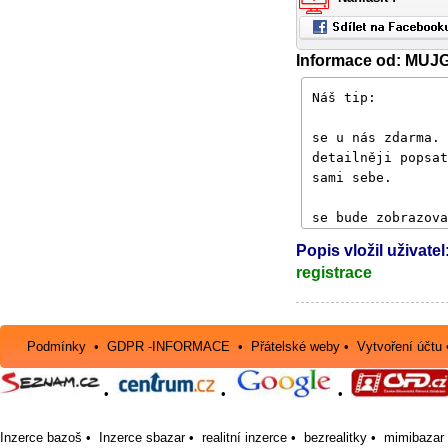
Informace od: MU
Popis vložil uživat
registrace
Podmínky
•
GDPR -INFORMACE
•
Přátelské weby
•
Vytvoření účtu
•
•
•
Inzerce bazoš
•
Inzerce sbazar
•
realitní inzerce
•
bezrealitky
•
mimibazar