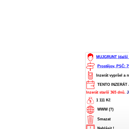
MUJGRUNT (další 
Prostějov, PSČ: 7
Inzerát vypršel a 
TENTO INZERÁT J
Inzerát starší 365 dnů.
J
1 111 Kč
WWW (?)
Smazat
Nahlásit !