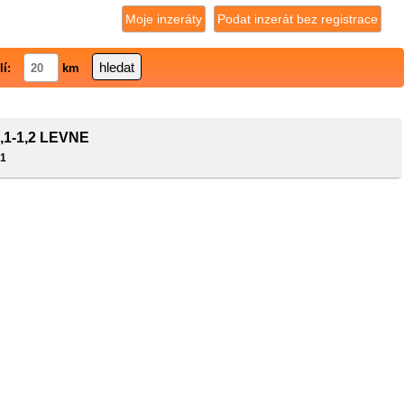
Moje inzeráty
Podat inzerát bez registrace
lí:
km
,1-1,2 LEVNE
 1