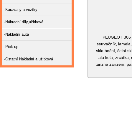
-Karavany a vozíky
-Náhradní díly,užitkové
-Nákladní auta
PEUGEOT 306 H
setrvačník, lamela,
-Pick-up
skla boční, čelní sk
alu kola, zrcátka,
-Ostatní Nákladní a užitková
tanžné zařízení, pá