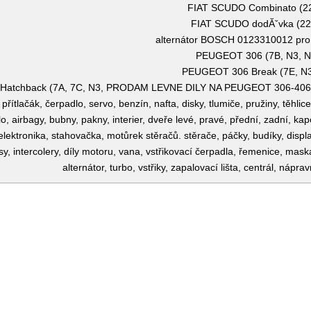
FIAT SCUDO Combinato (2
FIAT SCUDO dodĂˇvka (22
alternátor BOSCH 0123310012 p
PEUGEOT 306 (7B, N3, N
PEUGEOT 306 Break (7E, N3
atchback (7A, 7C, N3, PRODAM LEVNE DILY NA PEUGEOT 306-406
 přítlačák, čerpadlo, servo, benzín, nafta, disky, tlumiče, pružiny, těhl
lo, airbagy, bubny, pakny, interier, dveře levé, pravé, přední, zadní, kap
 elektronika, stahovačka, motůrek stěračů. stěrače, páčky, budíky, displa
sy, intercolery, díly motoru, vana, vstřikovací čerpadla, řemenice, mask
alternátor, turbo, vstřiky, zapalovací lišta, centrál, náprav