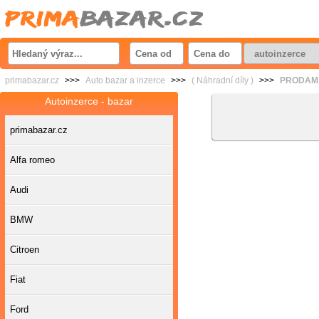
primabazar.cz
>>>
Auto bazar a inzerce
>>>
( Náhradní díly )
>>>
PRODAM D
Autoinzerce - bazar
primabazar.cz
Alfa romeo
Audi
BMW
Citroen
Fiat
Ford