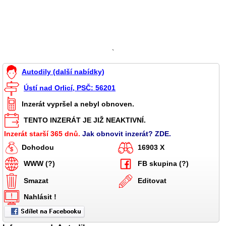
`
Autodily (další nabídky)
Ústí nad Orlicí, PSČ: 56201
Inzerát vypršel a nebyl obnoven.
TENTO INZERÁT JE JIŽ NEAKTIVNÍ.
Inzerát starší 365 dnů.
Jak obnovit inzerát? ZDE.
Dohodou
16903 X
WWW (?)
FB skupina (?)
Smazat
Editovat
Nahlásit !