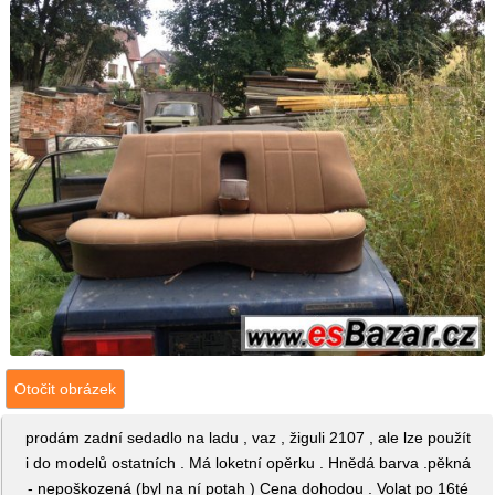
Otočit obrázek
prodám zadní sedadlo na ladu , vaz , žiguli 2107 , ale lze použít
i do modelů ostatních . Má loketní opěrku . Hnědá barva .pěkná
- nepoškozená (byl na ní potah ) Cena dohodou . Volat po 16té