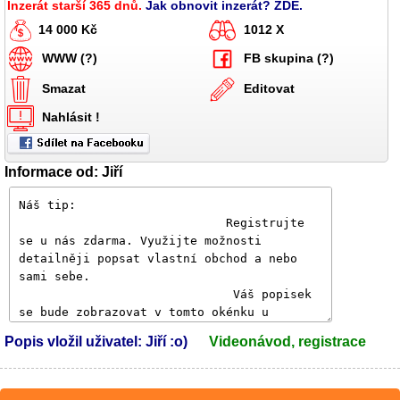
Inzerát starší 365 dnů.
Jak obnovit inzerát? ZDE.
14 000 Kč
1012 X
WWW (?)
FB skupina (?)
Smazat
Editovat
Nahlásit !
Informace od: Jiří
Popis vložil uživatel: Jiří :o)
Videonávod, registrace