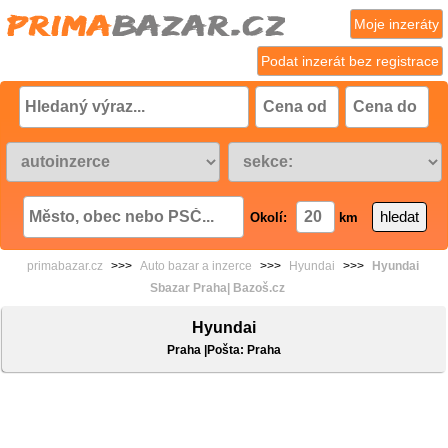
Moje inzeráty
Podat inzerát bez registrace
Okolí:
km
primabazar.cz
>>>
Auto bazar a inzerce
>>>
Hyundai
>>>
Hyundai
Sbazar Praha| Bazoš.cz
Hyundai
Praha |Pošta: Praha