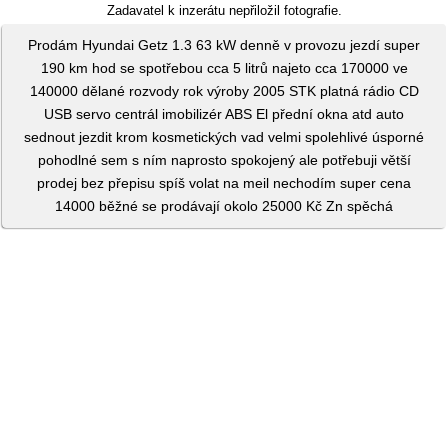
Zadavatel k inzerátu nepřiložil fotografie.
Prodám Hyundai Getz 1.3 63 kW denně v provozu jezdí super
190 km hod se spotřebou cca 5 litrů najeto cca 170000 ve
140000 dělané rozvody rok výroby 2005 STK platná rádio CD
USB servo centrál imobilizér ABS El přední okna atd auto
sednout jezdit krom kosmetických vad velmi spolehlivé úsporné
pohodlné sem s ním naprosto spokojený ale potřebuji větší
prodej bez přepisu spíš volat na meil nechodím super cena
14000 běžné se prodávají okolo 25000 Kč Zn spěchá