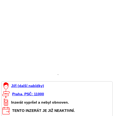
`
Jiří (další nabídky)
Praha, PSČ: 11000
Inzerát vypršel a nebyl obnoven.
TENTO INZERÁT JE JIŽ NEAKTIVNÍ.