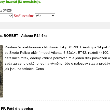
ný inzerát již neexistuje.
 z 34826
Stáří inzerátu:
ia, BORBET - Atlanta R14 5ks
Prodám 5x elektronové - hliníkové disky BORBET šesticípá 14 palců
ze Škoda Felicia akční model Atlanta, 6,5Jx14, ET42, rozteč 4x100. 
detailních fotek, oděrky vzniklé používáním a jeden disk poškozen o
sada za cenu disků, pneu na výměnu. Jde o nálezový stav a prodá
jak jsou na fotkách. Cena ....
 PP, Páté dle popisu