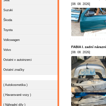
Seat
[08. 08. 2026]
Suzuki
Škoda
Toyota
Volkswagen
FABIA I. zadní nárazn
Volvo
[08. 08. 2026]
Ostatni v autoinzerci
Ostatní značky
( Autokosmetika )
( Havarované vozy )
( Náhradní díly )