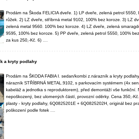
Prodám na Škoda FELICIA dveře. 1) LP dveře, zelená petrol 5550, 
růžek. 2) LZ dveře, stříbrná metal 9102, 100% bez koroze. 3) LZ dve
zelená metal 9560. 100% bez koroze. 4) LZ dveře, zelená smaragd
9595, 100% bez koroze. 5) PP dveře, zelená petrol 5550, 100% be
za kus 250,-Kč. 6) ....
ík a kryty podlahy
Prodám na ŠKODA FABIA I. sedan/kombi z.nárazník a kryty podlahy.
nárazník STŘÍBRNÁ METAL.9102, s parkovacím systémem (4x senz
kabeláž a jednotka s reproduktorem), před demontáží vše funkční.
nepoškozený, bez ulomených částí, provozní oděrky. Cena 350,-Kč.
plasty - kryty podlahy, 6Q0825201E + 6Q0825202H, originál bez pra
poškození podle fotek ....