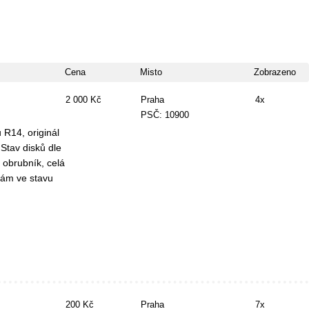
Cena
Misto
Zobrazeno
2 000 Kč
Praha
4x
PSČ: 10900
 R14, originál
Stav disků dle
 obrubník, celá
vám ve stavu
200 Kč
Praha
7x