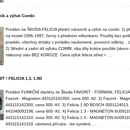
ník a výfuk Combi
Prodám na ŠKODA FELICIA přední nárazník a výfuk na combi. 1) př
na model 1995-1997, černý s předními mlhovkami. Použitý bez poš
prasklin, všechny držáky v pořádku neulomené, provozní oděrky. , 
2) Střední a zadní díl výfuku COMBI, oba díly krátce použité (skoro 
nálezový stav BEZ KOROZE. Cena výfuk felicia střed + ....
T / FELICIA 1.3, 1.9D
Prodám FUNKČNÍ startéry ze Škoda FAVORIT - FORMAN, FELICIA 1
Favorit - Magneton 443115142350, cena 500.-Kč. 2) Favorit - Mag
443115142350, cena 300.-Kč. 3) Felicia 1.9D BOSCH 0001124013,
441040092196, cena 600.-Kč. 4) Felicia 1.3 - MAGNETON 6U0911
443115141310, cena 300.-Kč. 5) Felicia 1.3 - MAGNETON 6U0911
443115141310, ulomená příruba - lze vyměnit, ....