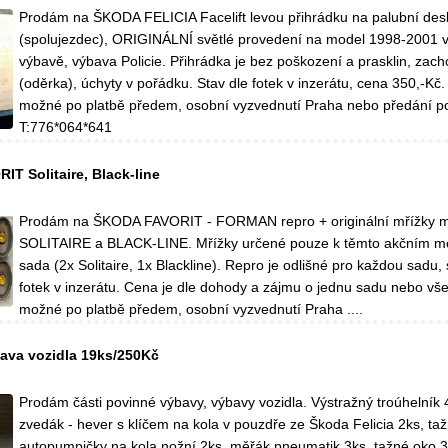
Prodám na ŠKODA FELICIA Facelift levou přihrádku na palubní des
(spolujezdec), ORIGINÁLNÍ světlé provedení na model 1998-2001
výbavě, výbava Policie. Přihrádka je bez poškození a prasklin, zach
(oděrka), úchyty v pořádku. Stav dle fotek v inzerátu, cena 350,-Kč
možné po platbě předem, osobní vyzvednutí Praha nebo předání p
T:776*064*641
T Solitaire, Black-line
Prodám na ŠKODA FAVORIT - FORMAN repro + originální mřížky 
SOLITAIRE a BLACK-LINE. Mřížky určené pouze k těmto akčním m
sada (2x Solitaire, 1x Blackline). Repro je odlišné pro každou sadu,
fotek v inzerátu. Cena je dle dohody a zájmu o jednu sadu nebo vš
možné po platbě předem, osobní vyzvednutí Praha ....
ava vozidla 19ks/250Kč
Prodám části povinné výbavy, výbavy vozidla. Výstražný troúhelník 
zvedák - hever s klíčem na kola v pouzdře ze Škoda Felicia 2ks, taž
autopumpičky na kola nožní 2ks, měřák pneumatik 3ks, tažné oko 3