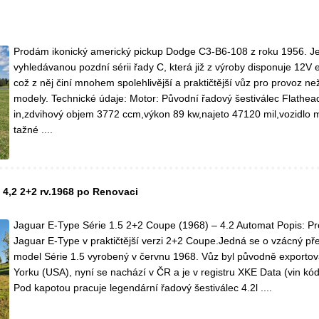
Prodám ikonický americký pickup Dodge C3-B6-108 z roku 1956. J
vyhledávanou pozdní sérii řady C, která již z výroby disponuje 12V el
což z něj činí mnohem spolehlivější a praktičtější vůz pro provoz ne
modely. Technické údaje: Motor: Původní řadový šestiválec Flathea
in,zdvihový objem 3772 ccm,výkon 89 kw,najeto 47120 mil,vozidlo
tažné ....
 4,2 2+2 rv.1968 po Renovaci
Jaguar E-Type Série 1.5 2+2 Coupe (1968) – 4.2 Automat Popis: P
Jaguar E-Type v praktičtější verzi 2+2 Coupe.Jedná se o vzácný p
model Série 1.5 vyrobený v červnu 1968. Vůz byl původně exporto
Yorku (USA), nyní se nachází v ČR a je v registru XKE Data (vin 
Pod kapotou pracuje legendární řadový šestiválec 4.2l ....