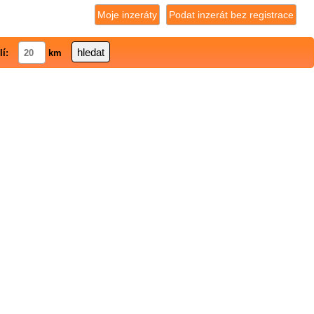
Moje inzeráty
Podat inzerát bez registrace
lí:
km