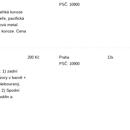
PSČ: 10900
lehká koroze
ře, pacifická
ová metal
z koroze. Cena
200 Kč
Praha
13x
PSČ: 10900
 1) zadní
ory v barvě +
 Nebouraný,
 2) Spodní
sklin a