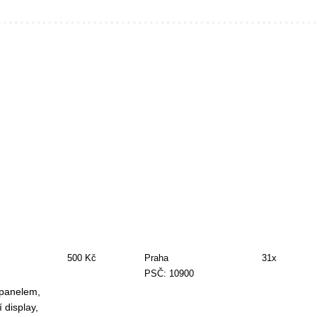
500 Kč
Praha
31x
PSČ: 10900
panelem,
display,