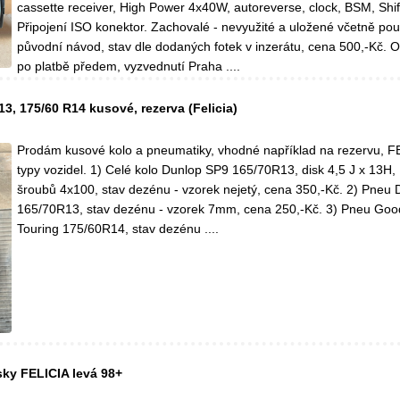
cassette receiver, High Power 4x40W, autoreverse, clock, BSM, Shif
Připojení ISO konektor. Zachovalé - nevyužité a uložené včetně pou
původní návod, stav dle dodaných fotek v inzerátu, cena 500,-Kč.
po platbě předem, vyzvednutí Praha ....
3, 175/60 R14 kusové, rezerva (Felicia)
Prodám kusové kolo a pneumatiky, vhodné například na rezervu, FE
typy vozidel. 1) Celé kolo Dunlop SP9 165/70R13, disk 4,5 J x 13H,
šroubů 4x100, stav dezénu - vzorek nejetý, cena 350,-Kč. 2) Pneu
165/70R13, stav dezénu - vzorek 7mm, cena 250,-Kč. 3) Pneu Goo
Touring 175/60R14, stav dezénu ....
sky FELICIA levá 98+