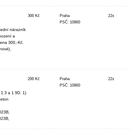
300 Kč
Praha
22x
PSČ: 10900
ední nárazník
kození a
cena 300,-Kč.
nové),
200 Kč
Praha
22x
PSČ: 10900
.3 a 1.9D. 1)
neton
023B,
023B,