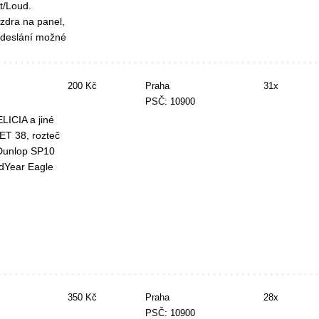
t/Loud.
zdra na panel,
 Odeslání možné
200 Kč
Praha
31x
PSČ: 10900
LICIA a jiné
 ET 38, rozteč
 Dunlop SP10
dYear Eagle
350 Kč
Praha
28x
PSČ: 10900