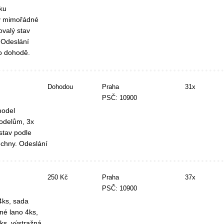
ku
 v mimořádné
ovalý stav
. Odeslání
o dohodě.
Dohodou
Praha
31x
PSČ: 10900
model
odelům, 3x
 stav podle
echny. Odeslání
250 Kč
Praha
37x
PSČ: 10900
4ks, sada
né lano 4ks,
ks, výstražná