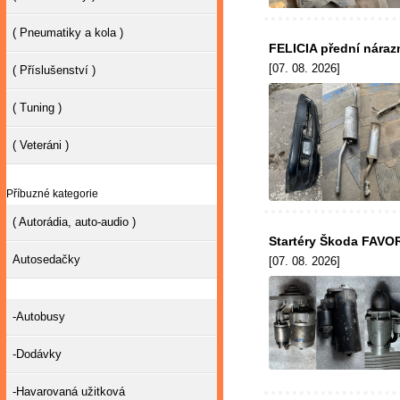
( Pneumatiky a kola )
FELICIA přední náraz
[07. 08. 2026]
( Příslušenství )
( Tuning )
( Veteráni )
Příbuzné kategorie
( Autorádia, auto-audio )
Startéry Škoda FAVORI
Autosedačky
[07. 08. 2026]
-Autobusy
-Dodávky
-Havarovaná užitková