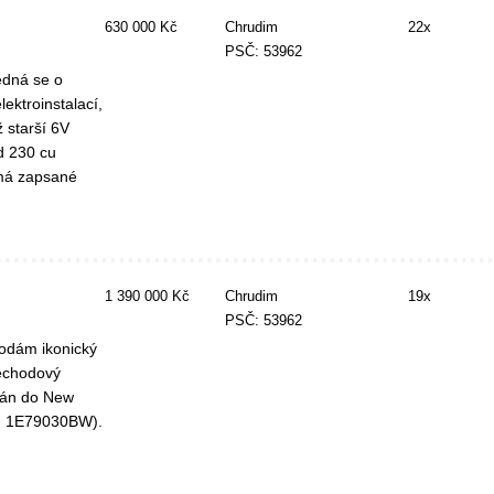
630 000 Kč
Chrudim
22x
PSČ: 53962
edná se o
ektroinstalací,
ž starší 6V
d 230 cu
 má zapsané
1 390 000 Kč
Chrudim
19x
PSČ: 53962
rodám ikonický
řechodový
ván do New
kód 1E79030BW).