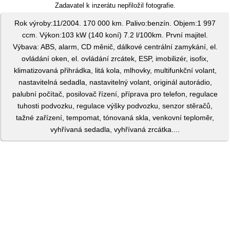
Zadavatel k inzerátu nepřiložil fotografie.
Rok výroby:11/2004. 170 000 km. Palivo:benzín. Objem:1 997
ccm. Výkon:103 kW (140 koní) 7.2 l/100km. První majitel.
Výbava: ABS, alarm, CD měnič, dálkové centrální zamykání, el.
ovládání oken, el. ovládání zrcátek, ESP, imobilizér, isofix,
klimatizovaná přihrádka, litá kola, mlhovky, multifunkční volant,
nastavitelná sedadla, nastavitelný volant, originál autorádio,
palubní počítač, posilovač řízení, příprava pro telefon, regulace
tuhosti podvozku, regulace výšky podvozku, senzor stěračů,
tažné zařízení, tempomat, tónovaná skla, venkovní teploměr,
vyhřívaná sedadla, vyhřívaná zrcátka....