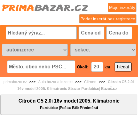
Moje inzeráty
Podat inzerát bez registrace
Okolí:
km
primabazar.cz
>>>
Auto bazar a inzerce
>>>
Citroen
>>>
Citroën C5 2.0i
16v model 2005. Klimatronic Sbazar Pardubice| Bazoš.cz
Citroën C5 2.0i 16v model 2005. Klimatronic
Pardubice |Pošta: Bílé Předměstí