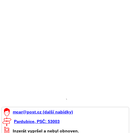
`
mcar@post.cz (další nabídky)
Pardubice, PSČ: 53003
Inzerát vypršel a nebyl obnoven.