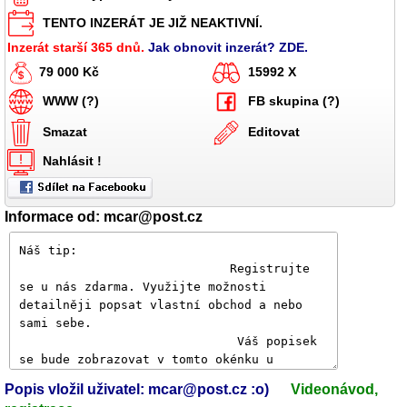
TENTO INZERÁT JE JIŽ NEAKTIVNÍ.
Inzerát starší 365 dnů.
Jak obnovit inzerát? ZDE.
79 000 Kč
15992 X
WWW (?)
FB skupina (?)
Smazat
Editovat
Nahlásit !
Informace od: mcar@post.cz
Popis vložil uživatel: mcar@post.cz :o)
Videonávod,