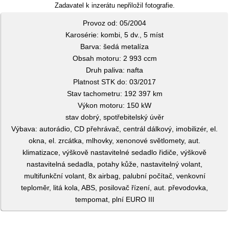
Zadavatel k inzerátu nepřiložil fotografie.
Provoz od: 05/2004
Karosérie: kombi, 5 dv., 5 míst
Barva: šedá metalíza
Obsah motoru: 2 993 ccm
Druh paliva: nafta
Platnost STK do: 03/2017
Stav tachometru: 192 397 km
Výkon motoru: 150 kW
stav dobrý, spotřebitelský úvěr
Výbava: autorádio, CD přehrávač, centrál dálkový, imobilizér, el.
okna, el. zrcátka, mlhovky, xenonové světlomety, aut.
klimatizace, výškově nastavitelné sedadlo řidiče, výškově
nastavitelná sedadla, potahy kůže, nastavitelný volant,
multifunkční volant, 8x airbag, palubní počítač, venkovní
teploměr, litá kola, ABS, posilovač řízení, aut. převodovka,
tempomat, plní EURO III