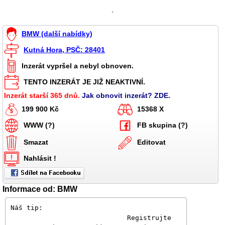
`
BMW (další nabídky)
Kutná Hora, PSČ: 28401
Inzerát vypršel a nebyl obnoven.
TENTO INZERÁT JE JIŽ NEAKTIVNÍ.
Inzerát starší 365 dnů.
Jak obnovit inzerát? ZDE.
199 900 Kč
15368 X
WWW (?)
FB skupina (?)
Smazat
Editovat
Nahlásit !
Informace od: BMW