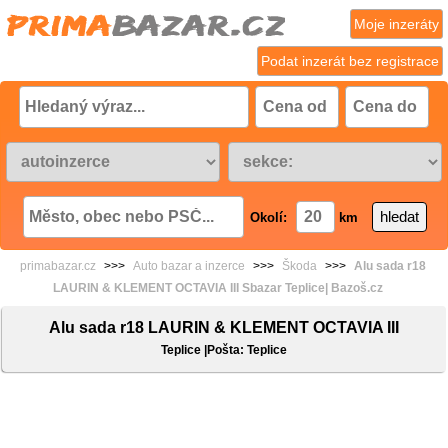
Moje inzeráty
Podat inzerát bez registrace
Okolí:
km
primabazar.cz
>>>
Auto bazar a inzerce
>>>
Škoda
>>>
Alu sada r18
LAURIN & KLEMENT OCTAVIA III Sbazar Teplice| Bazoš.cz
Alu sada r18 LAURIN & KLEMENT OCTAVIA III
Teplice |Pošta: Teplice