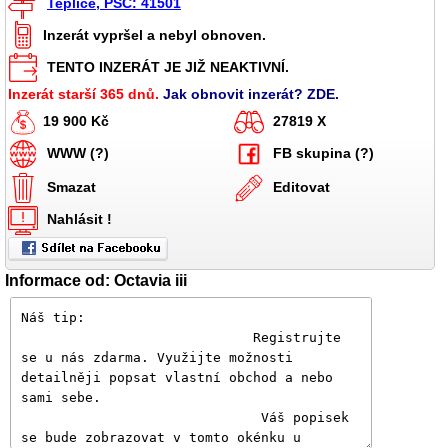
Teplice, PSČ: 41501
Inzerát vypršel a nebyl obnoven.
TENTO INZERÁT JE JIŽ NEAKTIVNÍ.
Inzerát starší 365 dnů.
Jak obnovit inzerát? ZDE.
19 900 Kč
27819 X
WWW (?)
FB skupina (?)
Smazat
Editovat
Nahlásit !
Informace od: Octavia iii