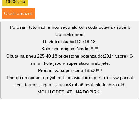
19900,-kč
Otočit obrázek
Porosam tuto nadhernou sadu alu kol skoda octavia / superb
laurin&klement
Rozteč disku 5x112 r18 18"
Kola jsou original škoda! !!!!!!
Obuta na pneu 225 40 18 brigestone potenza dot2014 vzorek 6-
7mm , kola jsou v super stavu malo jeté.
Prodám za super cenu 18500!!!!
Pasuji i na spoustu jiných aut: octavia ii iii superb i ii iii vw passat
, cc , touran , tiguan ,audi a3 a4 a6 seat toledo ibiza atd.
MOHU ODESLAT I NA DOBÍRKU