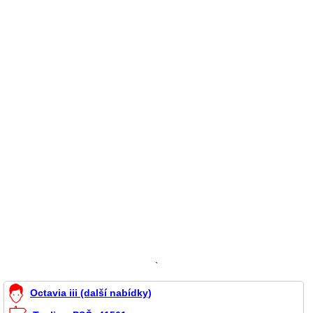
`
Octavia iii (další nabídky)