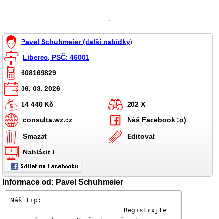
`
Pavel Schuhmeier (další nabídky)
Liberec, PSČ: 46001
608169829
06. 03. 2026
14 440 Kč
202 X
consulta.wz.cz
Náš Facebook :o)
Smazat
Editovat
Nahlásit !
Informace od: Pavel Schuhmeier