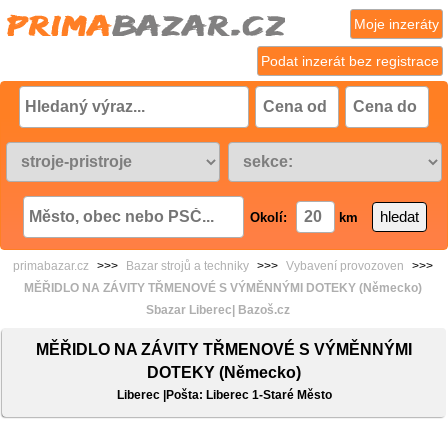
Moje inzeráty
Podat inzerát bez registrace
Okolí:
km
primabazar.cz
>>>
Bazar strojů a techniky
>>>
Vybavení provozoven
>>>
MĚŘIDLO NA ZÁVITY TŘMENOVÉ S VÝMĚNNÝMI DOTEKY (Německo)
Sbazar Liberec| Bazoš.cz
MĚŘIDLO NA ZÁVITY TŘMENOVÉ S VÝMĚNNÝMI
DOTEKY (Německo)
Liberec |Pošta: Liberec 1-Staré Město