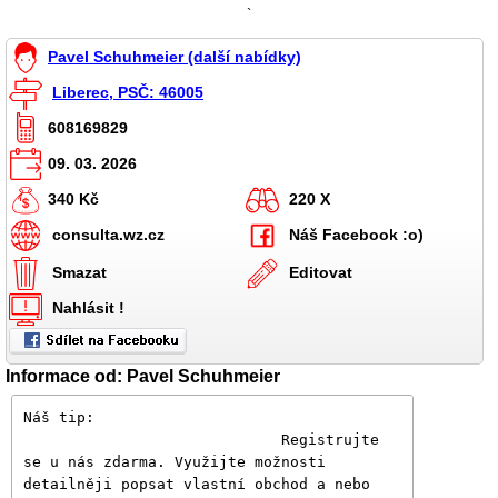
`
Pavel Schuhmeier (další nabídky)
Liberec, PSČ: 46005
608169829
09. 03. 2026
340 Kč
220 X
consulta.wz.cz
Náš Facebook :o)
Smazat
Editovat
Nahlásit !
Informace od: Pavel Schuhmeier