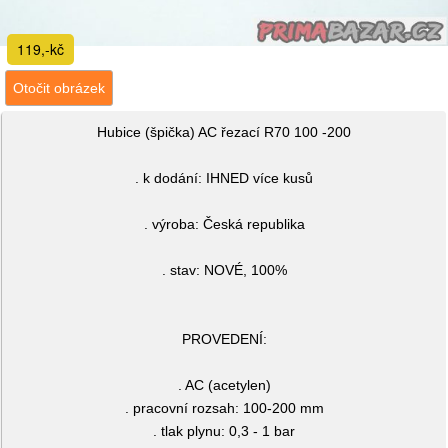
119,-kč
Otočit obrázek
Hubice (špička) AC řezací R70 100 -200
. k dodání: IHNED více kusů
. výroba: Česká republika
. stav: NOVÉ, 100%
PROVEDENÍ:
. AC (acetylen)
. pracovní rozsah: 100-200 mm
. tlak plynu: 0,3 - 1 bar