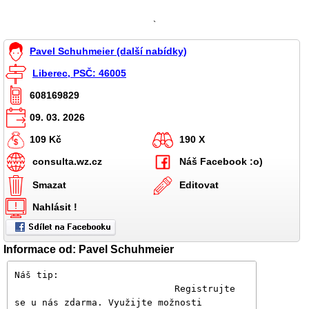
`
Pavel Schuhmeier (další nabídky)
Liberec, PSČ: 46005
608169829
09. 03. 2026
109 Kč
190 X
consulta.wz.cz
Náš Facebook :o)
Smazat
Editovat
Nahlásit !
Informace od: Pavel Schuhmeier