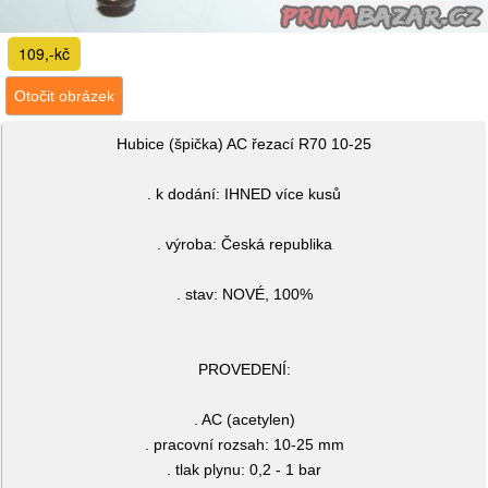
109,-kč
Otočit obrázek
Hubice (špička) AC řezací R70 10-25
. k dodání: IHNED více kusů
. výroba: Česká republika
. stav: NOVÉ, 100%
PROVEDENÍ:
. AC (acetylen)
. pracovní rozsah: 10-25 mm
. tlak plynu: 0,2 - 1 bar