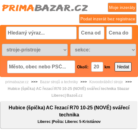
Moje inzeráty
Podat inzerát bez registrace
Okolí:
km
primabazar.cz
>>>
Bazar strojů a techniky
>>>
Kovoobráběcí stroje
>>>
Hubice (špička) AC řezací R70 10-25 (NOVÉ) svářecí technika Sbazar
Liberec| Bazoš.cz
Hubice (špička) AC řezací R70 10-25 (NOVÉ) svářecí
technika
Liberec |Pošta: Liberec 5-Kristiánov