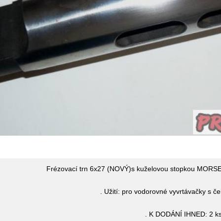
Frézovací trn 6x27 (NOVÝ)s kuželovou stopkou MORSE 
. Užití: pro vodorovné vyvrtávačky s 
. K DODÁNÍ IHNED: 2 k