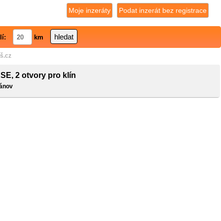
Moje inzeráty
Podat inzerát bez registrace
lí:
km
š.cz
SE, 2 otvory pro klín
iánov