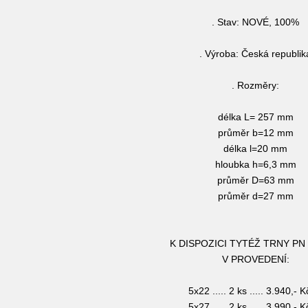
. Stav: NOVÉ, 100%
. Výroba: Česká republik
. Rozměry:
délka L= 257 mm
průměr b=12 mm
délka l=20 mm
hloubka h=6,3 mm
průměr D=63 mm
průměr d=27 mm
K DISPOZICI TYTÉŽ TRNY PN
V PROVEDENÍ:
5x22 ..... 2 ks ..... 3.940,- K
5x27 ..... 2 ks ..... 3.990,- K