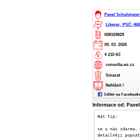
Pavel Schuhmeier 
Liberec, PSČ: 46
608169829
09. 03. 2026
4 210 Kč
consulta.wz.cz
Smazat
Nahlásit !
Informace od: Pave