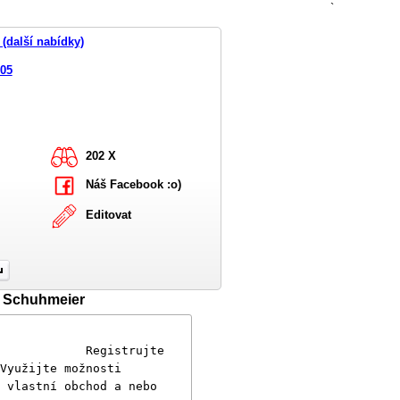
`
(další nabídky)
005
202 X
Náš Facebook :o)
Editovat
l Schuhmeier