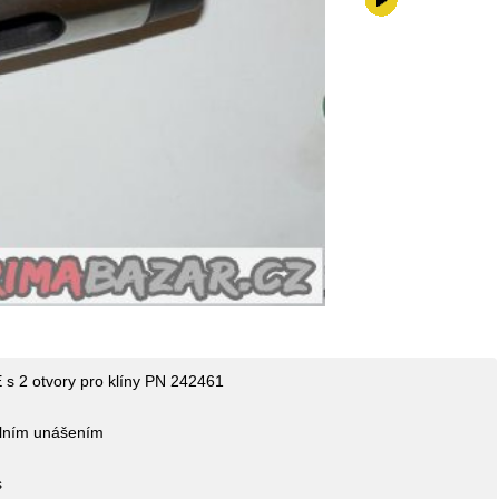
4210,-k
s 2 otvory pro klíny PN 242461
čelním unášením
s