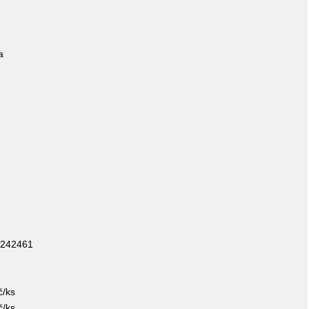
a
 242461
č/ks
č/ks