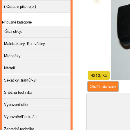
( Ostatní přístroje )
Příbuzné kategorie
-Šicí stroje
Malotraktory, Kultivátory
Míchačky
Nářadí
4210,-kč
Sekačky, traktůrky
Otočit obrázek
Sněžná technika
Vybavení dílen
Vysavače/Foukače
Zahradní technika