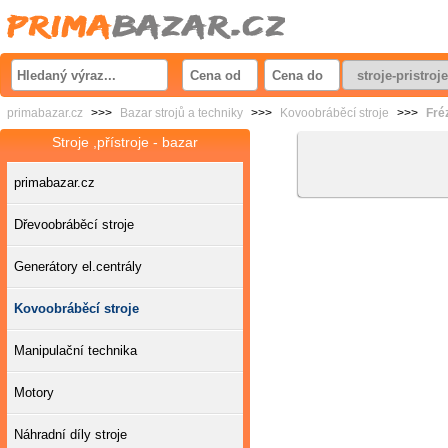
primabazar.cz
>>>
Bazar strojů a techniky
>>>
Kovoobráběcí stroje
>>>
Fré
Stroje ,přístroje - bazar
primabazar.cz
Dřevoobráběcí stroje
Generátory el.centrály
Kovoobráběcí stroje
Manipulační technika
Motory
Náhradní díly stroje