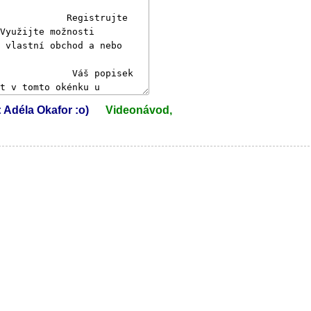
: Adéla Okafor :o)
Videonávod,