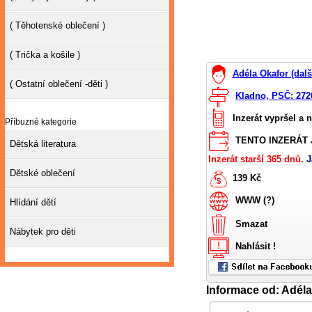
( Těhotenské oblečení )
( Trička a košile )
Adéla Okafor (dalš
( Ostatní oblečení -děti )
Kladno, PSČ: 272
Inzerát vypršel a 
Příbuzné kategorie
TENTO INZERÁT J
Dětská literatura
Inzerát starší 365 dnů.
J
Dětské oblečení
139 Kč
WWW (?)
Hlídání dětí
Smazat
Nábytek pro děti
Nahlásit !
Informace od: Adéla