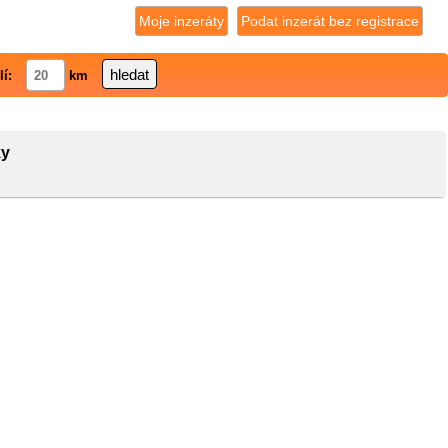
Moje inzeráty
Podat inzerát bez registrace
lí:
km
ky