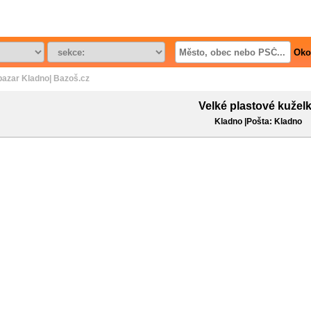
Oko
bazar Kladno| Bazoš.cz
Velké plastové kužel
Kladno |Pošta: Kladno