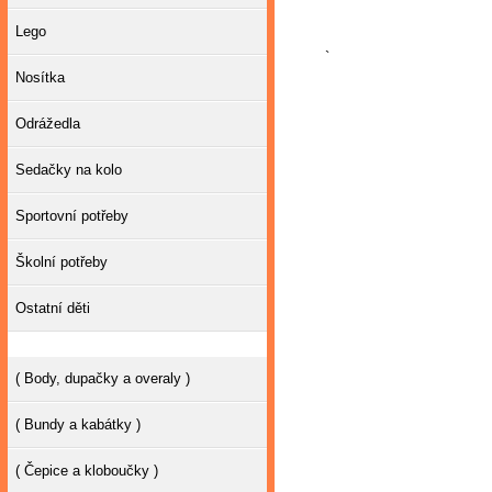
Lego
`
Nosítka
Odrážedla
Sedačky na kolo
Sportovní potřeby
Školní potřeby
Ostatní děti
( Body, dupačky a overaly )
( Bundy a kabátky )
( Čepice a kloboučky )