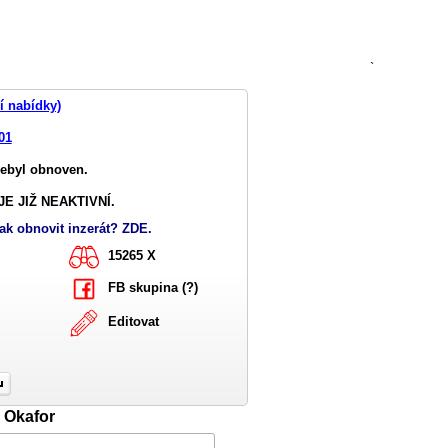
`
í nabídky)
01
nebyl obnoven.
E JIŽ NEAKTIVNÍ.
ak obnovit inzerát? ZDE.
15265 X
FB skupina (?)
Editovat
 Okafor