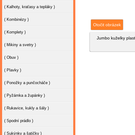
( Kalhoty, kraťasy a tepláky )
( Kombinézy )
Otočit obrázek
( Komplety )
Jumbo kuželky plas
( Mikiny a svetry )
( Obuv )
( Plavky )
( Ponožky a punčocháče )
( Pyžámka a župánky )
( Rukavice, kukly a šály )
( Spodní prádlo )
( Sukýnky a šatičky )