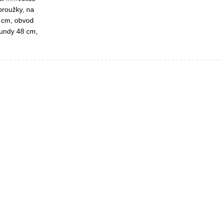
proužky, na
2 cm, obvod
bundy 48 cm,