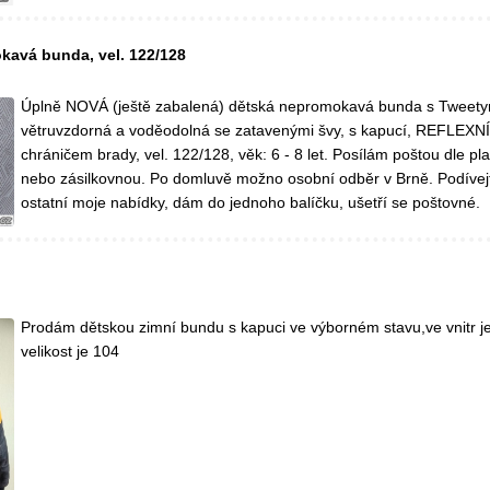
avá bunda, vel. 122/128
Úplně NOVÁ (ještě zabalená) dětská nepromokavá bunda s Tweety
větruvzdorná a voděodolná se zatavenými švy, s kapucí, REFLEXNÍ 
chráničem brady, vel. 122/128, věk: 6 - 8 let. Posílám poštou dle pla
nebo zásilkovnou. Po domluvě možno osobní odběr v Brně. Podívejt
ostatní moje nabídky, dám do jednoho balíčku, ušetří se poštovné.
Prodám dětskou zimní bundu s kapuci ve výborném stavu,ve vnitr j
velikost je 104