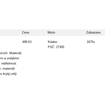
Cena
Misto
Zobrazeno
499 Kč
Kladno
1675x
PSČ: 27305
cích. Materiál
mi a vnějšími
viditelnost.
. materiál
u krytý,celý