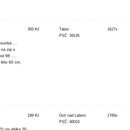
350 Kč
Tábor
1627x
PSČ: 39135
ounká ....
 na zip s
t 98 .....
 tělo 60 cm,
199 Kč
Ústí nad Labem
1780x
PSČ: 40010
70 cm délka 35