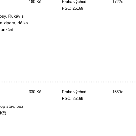
180 Kč
Praha-východ
1722x
PSČ: 25169
apsy. Rukáv s
m zipem, délka
funkční.
330 Kč
Praha-východ
1539x
PSČ: 25169
op stav, bez
Kč).