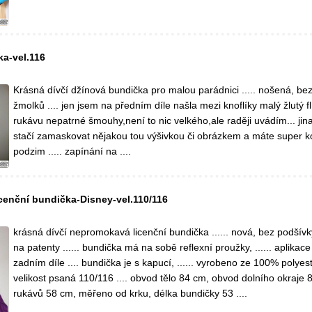
ka-vel.116
Krásná dívčí džínová bundička pro malou parádnici ..... nošená, bez
žmolků .... jen jsem na předním díle našla mezi knoflíky malý žlutý 
rukávu nepatrné šmouhy,není to nic velkého,ale raději uvádím... jina
stačí zamaskovat nějakou tou výšivkou či obrázkem a máte super ko
podzim ..... zapínání na ....
cenční bundička-Disney-vel.110/116
krásná dívčí nepromokavá licenční bundička ...... nová, bez podšívky 
na patenty ...... bundička má na sobě reflexní proužky, ...... aplikac
zadním díle .... bundička je s kapucí, ...... vyrobeno ze 100% polyeste
velikost psaná 110/116 .... obvod tělo 84 cm, obvod dolního okraje 
rukávů 58 cm, měřeno od krku, délka bundičky 53 ....