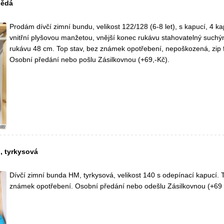
nědá
Prodám dívčí zimní bundu, velikost 122/128 (6-8 let), s kapucí, 4 k
vnitřní plyšovou manžetou, vnější konec rukávu stahovatelný suchý
rukávu 48 cm. Top stav, bez známek opotřebení, nepoškozená, zip 
Osobní předání nebo pošlu Zásilkovnou (+69,-Kč).
, tyrkysová
Dívčí zimní bunda HM, tyrkysová, velikost 140 s odepínací kapucí. T
známek opotřebení. Osobní předání nebo odešlu Zásilkovnou (+69 