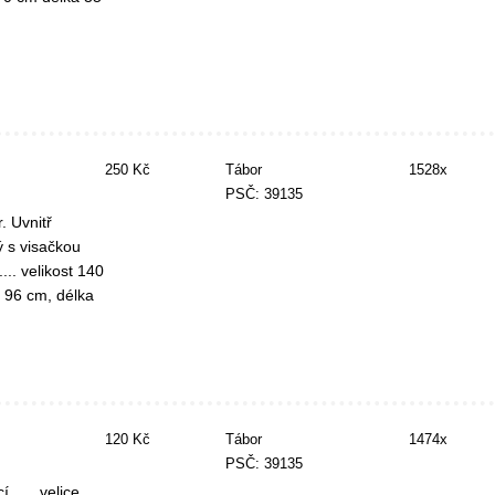
250 Kč
Tábor
1528x
PSČ: 39135
. Uvnitř
ý s visačkou
... velikost 140
e 96 cm, délka
120 Kč
Tábor
1474x
PSČ: 39135
......velice