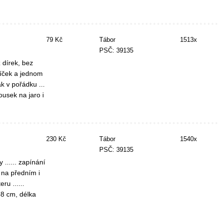
79 Kč
Tábor
1513x
PSČ: 39135
 dírek, bez
flíček a jednom
k v pořádku ...
usek na jaro i
230 Kč
Tábor
1540x
PSČ: 39135
...... zapínání
e na předním i
ru ......
88 cm, délka