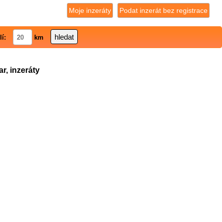
Moje inzeráty
Podat inzerát bez registrace
lí:
km
r, inzeráty