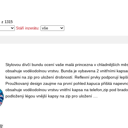
 z 1315
Stáří inzerátu:
Stylovou dívčí bundu ocení vaše malá princezna v chladnějších měsí
obsahuje voděodolnou vrstvu. Bunda je vybavena 2 vnitřními kapsa
kapsami na zip pro uložení drobností. Reflexní prvky podporují lepší 
Proužkovaný design zaujme na první pohled.kapuca přišitá napevno
obsahuje voděodolnou vrstvu vnitřní kapsa na telefon,zip pod brado
podložený légou vnější kapsy na zip pro uložení ....