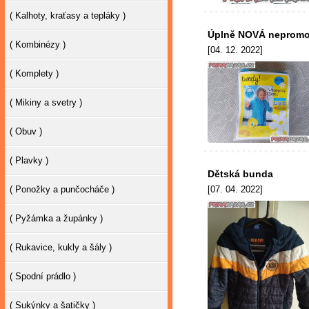
( Kalhoty, kraťasy a tepláky )
Úplně NOVÁ nepromok
( Kombinézy )
[04. 12. 2022]
( Komplety )
( Mikiny a svetry )
( Obuv )
( Plavky )
Dětská bunda
( Ponožky a punčocháče )
[07. 04. 2022]
( Pyžámka a župánky )
( Rukavice, kukly a šály )
( Spodní prádlo )
( Sukýnky a šatičky )