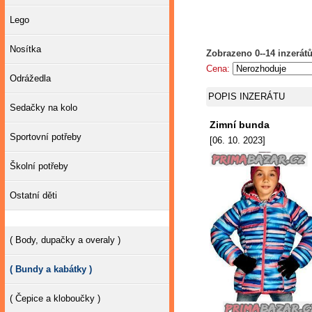
Lego
Nosítka
Zobrazeno 0--14 inzerátů
Cena:
Odrážedla
POPIS INZERÁTU
Sedačky na kolo
Zimní bunda
Sportovní potřeby
[06. 10. 2023]
Školní potřeby
Ostatní děti
( Body, dupačky a overaly )
( Bundy a kabátky )
( Čepice a kloboučky )