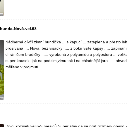
-bunda-Nová-vel.98
Nádherná dívčí zimní bundička ... s kapucí ... zateplená a přesto leh
prošívaná .... Nová, bez visačky ..... z boku všité kapsy ..... zapínání
chráničem bradičky ...... vyrobená z polyamidu a polyesteru ... velikos
super kousek, jak na podzim,zimu tak i na chladnější jaro ..... obvod
měřeno v projmutí ....
Dívčí kožíšek vel.6-9 měsíců Super stav dá se prát rozměry obvod 