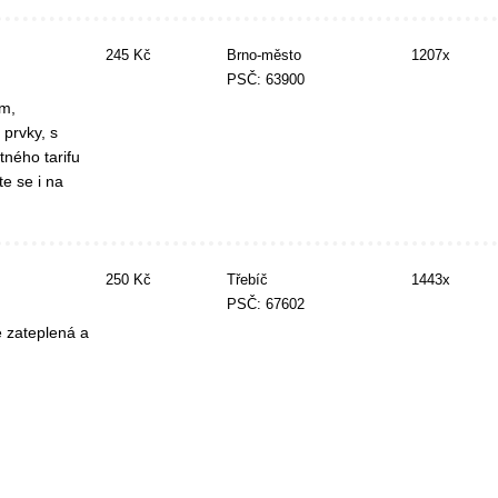
245 Kč
Brno-město
1207x
PSČ: 63900
m,
prvky, s
tného tarifu
e se i na
250 Kč
Třebíč
1443x
PSČ: 67602
e zateplená a