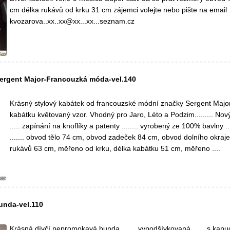
cm délka rukávů od krku 31 cm zájemci volejte nebo pište na email
kvozarova..xx..xx@xx...xx...seznam.cz
ergent Major-Francouzká móda-vel.140
Krásný stylový kabátek od francouzské módní značky Sergent Major
kabátku květovaný vzor. Vhodný pro Jaro, Léto a Podzim......... Nov
..... zapínání na knoflíky a patenty ........ vyrobený ze 100% bavlny ...
....... obvod tělo 74 cm, obvod zadeček 84 cm, obvod dolního okraj
rukávů 63 cm, měřeno od krku, délka kabátku 51 cm, měřeno ....
unda-vel.110
Krásná dívčí nepromokavá bunda ....... vypodšívkovaná ...... s kapucí 