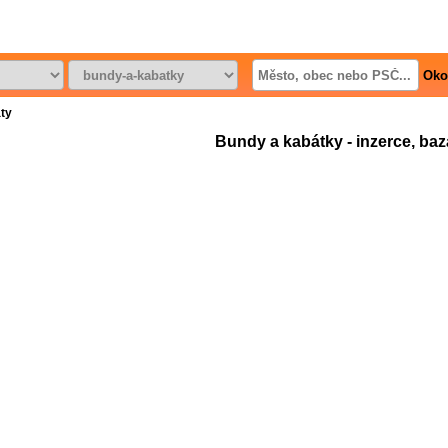
Oko
áty
Bundy a kabátky - inzerce, baza