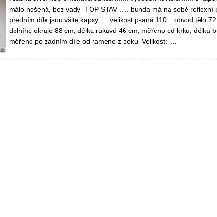
málo nošená, bez vady -TOP STAV ..... bunda má na sobě reflexní 
předním díle jsou všité kapsy .... velikost psaná 110... obvod tělo 7
dolního okraje 88 cm, délka rukávů 46 cm, měřeno od krku, délka 
měřeno po zadním díle od ramene z boku, Velikost: ....