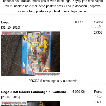
bohužel bez krabice. mohu poslat více fotek lega. Kdyby jste měli zájem
tak mi napište na e-mail nebo pošlete sms Cena je dohodou , doprava:
osobní odběr , pošta za příplatek. Sety: lego castle ....
Lego
500 Kč
Kladno
PSČ:
[31. 10. 2019]
27305
PRODAM nove lego city autoservis
Lego 8169 Racers Lamborghini Gallardo
5 000 Kč
Praha
PSČ:
[26. 07. 2019]
10600