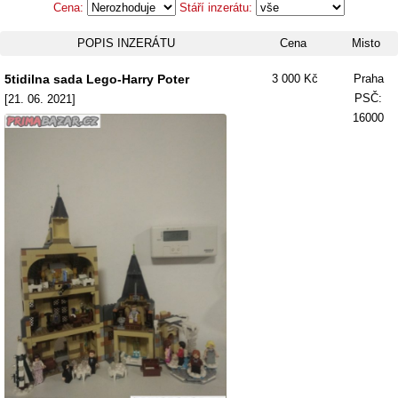
Cena:
Stáří inzerátu:
POPIS INZERÁTU
Cena
Misto
5tidilna sada Lego-Harry Poter
3 000 Kč
Praha
PSČ:
[21. 06. 2021]
16000