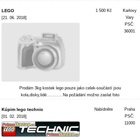
LEGO
1 500 Kč
Karlovy
Vary
[21. 06. 2018]
PSČ:
36001
Prodám 3kg kostek lego pouze jako celek-součástí jsou
kola,disky,lidé............ Na požádání možno zaslat foto
Kúpim lego technic
Nabídněte
Praha
PSČ:
[01. 02. 2018]
11000