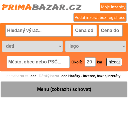
Moje inzeráty
Podat inzerát bez registrace
Okolí:
km
primabazar.cz
>>>
Dětský bazar
>>>
Hračky - inzerce, bazar, inzeráty
Menu (zobrazit / schovat)