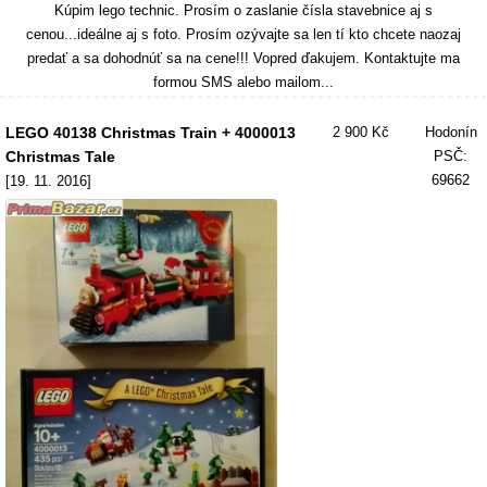
Kúpim lego technic. Prosím o zaslanie čísla stavebnice aj s
cenou...ideálne aj s foto. Prosím ozývajte sa len tí kto chcete naozaj
predať a sa dohodnúť sa na cene!!! Vopred ďakujem. Kontaktujte ma
formou SMS alebo mailom...
LEGO 40138 Christmas Train + 4000013
2 900 Kč
Hodonín
Christmas Tale
PSČ:
69662
[19. 11. 2016]