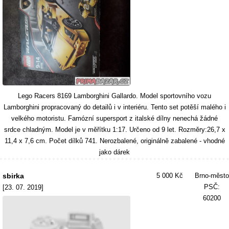
Lego Racers 8169 Lamborghini Gallardo. Model sportovního vozu
Lamborghini propracovaný do detailů i v interiéru. Tento set potěší malého i
velkého motoristu. Famózní supersport z italské dílny nenechá žádné
srdce chladným. Model je v měřítku 1:17. Určeno od 9 let. Rozměry:26,7 x
11,4 x 7,6 cm. Počet dílků 741. Nerozbalené, originálně zabalené - vhodné
jako dárek
sbirka
5 000 Kč
Brno-město
PSČ:
[23. 07. 2019]
60200