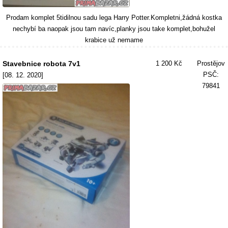
Prodam komplet 5tidilnou sadu lega Harry Potter.Kompletni,žádná kostka
nechybí ba naopak jsou tam navíc,planky jsou take komplet,bohužel
krabice už nemame
Stavebnice robota 7v1
1 200 Kč
Prostějov
PSČ:
[08. 12. 2020]
79841