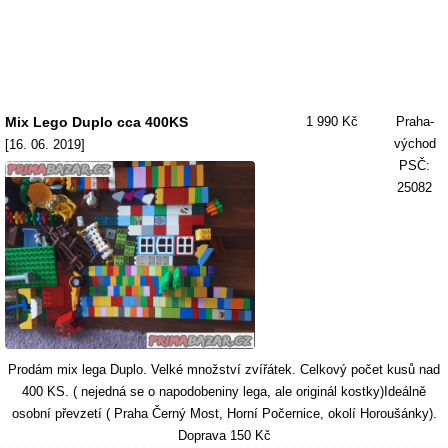
Mix Lego Duplo cca 400KS
1 990 Kč
Praha-
východ
[16. 06. 2019]
PSČ:
25082
Prodám mix lega Duplo. Velké množství zvířátek. Celkový počet kusů nad
400 KS. ( nejedná se o napodobeniny lega, ale originál kostky)Ideálně
osobní převzetí ( Praha Černý Most, Horní Počernice, okolí Horoušánky).
Doprava 150 Kč