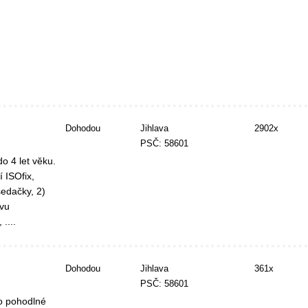
Dohodou
Jihlava
2902x
PSČ: 58601
o 4 let věku.
 ISOfix,
edačky, 2)
avu
....
Dohodou
Jihlava
361x
PSČ: 58601
ko pohodlné