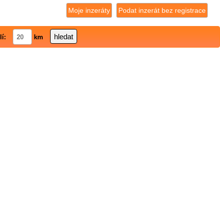
Moje inzeráty
Podat inzerát bez registrace
lí:
km