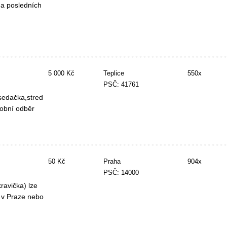
na posledních
5 000 Kč
Teplice
550x
PSČ: 41761
sedačka,stred
sobní odběr
50 Kč
Praha
904x
PSČ: 14000
ravička) lze
v v Praze nebo