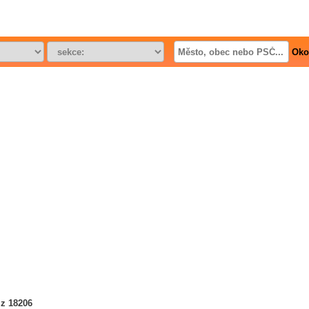
Oko
 z 18206