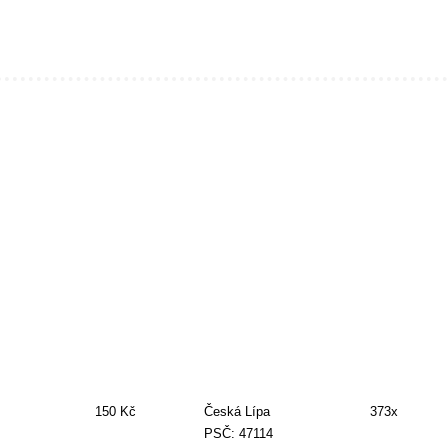
150 Kč
Česká Lípa
373x
PSČ: 47114