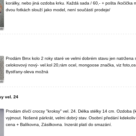
korálky, nebo jiná ozdoba krku. Každá sada / 60,- + pošta /kočička 
dvou fotkách slouží jako model, není součástí prodeje/
Prodám Bmx kolo 2 roky staré ve velmi dobrém stavu jen natržena 
celokovový nový- vel.kol 20,rám ocel, mongoose značka, viz foto,o
Bystřany-sleva možná
y vel. 24
Prodám dívčí crocsy "kroksy" vel. 24. Délka stélky 14 cm. Ozdoba (k
vyjmout. Nošené párkrát, velmi dobrý stav. Osobní předání kdekoli
cena + Balíkovna, Zásilkovna. Inzerát platí do smazání.