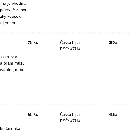
niha je vhodná
 opětovně znovu
jaký kousek
si jemnou
25 Kč
Česká Lípa
382x
PSČ: 47114
sti a tvaru
 Na přání můžu
mováním, nebo
60 Kč
Česká Lípa
409x
PSČ: 47114
ebo čelenka,