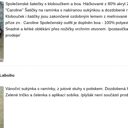
Společenské šatečky s kloboučkem a boa. Háčkované z 80% akryl 
"Caroline" Šatičky na ramínka s nabíranou sukýnkou a dozdobené r
Klobouček i šatičky jsou zakončené ozdobným lemem z melírovan
příze zn.: Caroline Společenský outfit je doplněn boa - 100% polyest
Snadné a lehké oblékání přes nožičky vrchním otvorem. /postavička
prodeje/
 Labubu
Vánoční sukýnka s ramínky, z jutové stuhy s potiskem. Dozdobená 
Zelené tričko a čelenka s aplikací sobíka. /plyšák není součástí prod