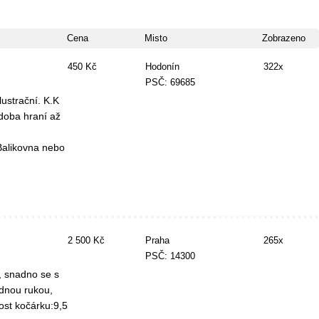
Cena
Misto
Zobrazeno
450 Kč
Hodonín
322x
PSČ: 69685
ustrační. K.K
 doba hraní až
ek. Balikovna nebo
2 500 Kč
Praha
265x
PSČ: 14300
, snadno se s
ednou rukou,
ost kočárku:9,5