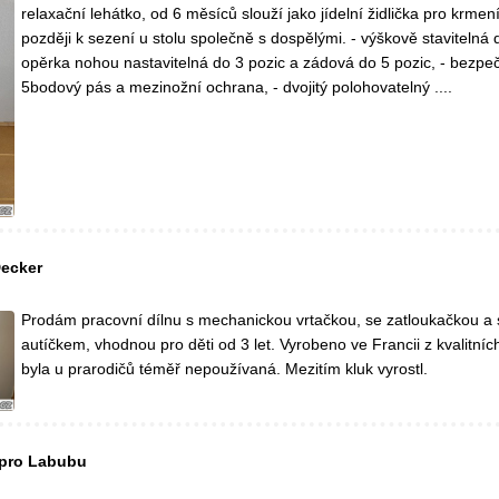
relaxační lehátko, od 6 měsíců slouží jako jídelní židlička pro krmení
později k sezení u stolu společně s dospělými. - výškově stavitelná d
opěrka nohou nastavitelná do 3 pozic a zádová do 5 pozic, - bezpe
5bodový pás a mezinožní ochrana, - dvojitý polohovatelný ....
ecker
Prodám pracovní dílnu s mechanickou vrtačkou, se zatloukačkou a
autíčkem, vhodnou pro děti od 3 let. Vyrobeno ve Francii z kvalitních
byla u prarodičů téměř nepoužívaná. Mezitím kluk vyrostl.
 pro Labubu