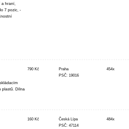
 a hraní,
o 7 pozic, -
čnostní
790 Kč
Praha
454x
PSČ: 19016
 skládacím
 plastů. Dílna
160 Kč
Česká Lípa
484x
PSČ: 47114