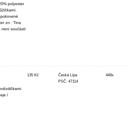
20% polyester
ůžičkami.
é pokovené
er zn.: Tina
 není součástí
135 Kč
Česká Lípa
448x
PSČ: 47114
hvězdičkami.
eje /