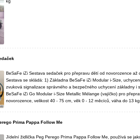
kg
sedaček
BeSaFe iZi Sestava sedaček pro přepravu dětí od novorozence až d
Sestava se skládá: 1) Základna BeSaFe iZi Modular i-Size, uchycení
zvuková signalizace správného a bezpečného uchycení základny i s
BeSaFe iZi Go Modular i-Size Metallic Mélange (vajíčko) pro přepr
novorozence, velikost 40 - 75 cm, věk 0 - 12 měcíců, váha do 13 kg, 
 Perego Prima Pappa Follow Me
Jídelní židlička Peg Perego Prima Pappa Follow Me, používá se ja