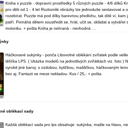
Kniha s puzzle - dopravní prostředky 5 různých puzzle - 4/6 dílků K
pro děti od 1 - 4 let Roztomilé obrázky lze jednoduše sestavovat a
rozebírat. Puzzle má pod dílky barevnou předlohu, tak dítě ví, kam 
patří. Pomáhá dětem soustředit se, hrát, učit se, skládat a vytvářet 
motoriku. + pošta Kniha je nehraná - nevhodná ....
kýnky
Háčkované sukýnky - ponča Libovolné oblékání zvířatek podle veliko
tělíčka LPS. ( Ukázka modelů na jednotlivých zvířátkách viz. foto )
vyrobit jiné barvy, s ozdobou, kytičkou, mašličkou, háčkovaným le
bez aj. Fantazii se meze nekladou. Kus / 25,- + pošta
ůzné oblékací sady
Každá oblékací sada pro lps obsahuje: sukýnka, mašle na hlavu, n