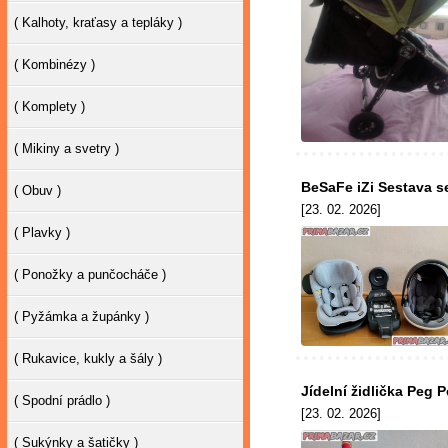
( Kalhoty, kraťasy a tepláky )
( Kombinézy )
( Komplety )
( Mikiny a svetry )
BeSaFe iZi Sestava 
( Obuv )
[23. 02. 2026]
( Plavky )
( Ponožky a punčocháče )
( Pyžámka a župánky )
( Rukavice, kukly a šály )
Jídelní židlička Peg
( Spodní prádlo )
[23. 02. 2026]
( Sukýnky a šatičky )