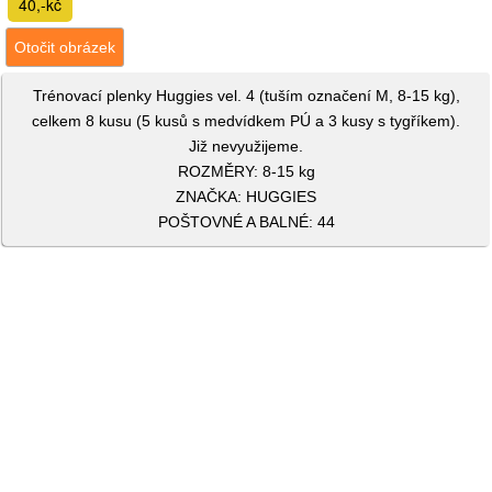
40,-kč
Otočit obrázek
Trénovací plenky Huggies vel. 4 (tuším označení M, 8-15 kg),
celkem 8 kusu (5 kusů s medvídkem PÚ a 3 kusy s tygříkem).
Již nevyužijeme.
ROZMĚRY: 8-15 kg
ZNAČKA: HUGGIES
POŠTOVNÉ A BALNÉ: 44