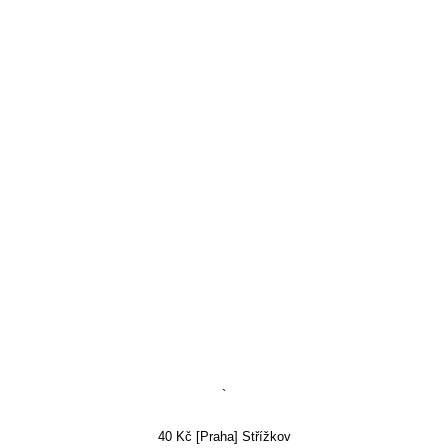
`
40 Kč [Praha] Střížkov