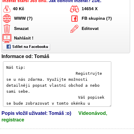
Inzerát starší 365 dnů.
Jak obnovit inzerát? ZDE.
40 Kč
14654 X
WWW (?)
FB skupina (?)
Smazat
Editovat
Nahlásit !
Informace od: Tomáš
Popis vložil uživatel: Tomáš :o)
Videonávod,
registrace