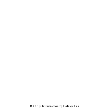
`
80 Kč [Ostrava-město] Bělský Les