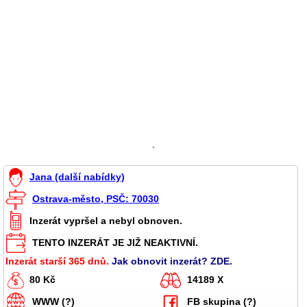
`
Jana (další nabídky)
Ostrava-město, PSČ: 70030
Inzerát vypršel a nebyl obnoven.
TENTO INZERÁT JE JIŽ NEAKTIVNÍ.
Inzerát starší 365 dnů.
Jak obnovit inzerát? ZDE.
80 Kč
14189 X
WWW (?)
FB skupina (?)