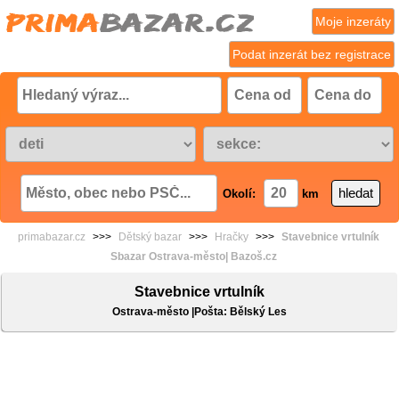
Moje inzeráty
Podat inzerát bez registrace
Okolí:
km
primabazar.cz
>>>
Dětský bazar
>>>
Hračky
>>>
Stavebnice vrtulník
Sbazar Ostrava-město| Bazoš.cz
Stavebnice vrtulník
Ostrava-město |Pošta: Bělský Les