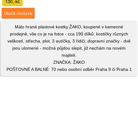
130,-kč
Otočit obrázek
Málo hrané plastové kostky ŽAKO, koupené v kamenné
prodejně, vše co je na fotce - cca 190 dílků: kostičky různých
velikostí, střecha, plot, 3 autíčka, 3 řidiči, dopravní značky - dvě
jsou ulomené - možná půjdou slepit, již nechám na novém
majiteli.
ZNAČKA: ŽAKO
POŠTOVNÉ A BALNÉ: 70 nebo osobní odběr Praha 9 či Praha 1