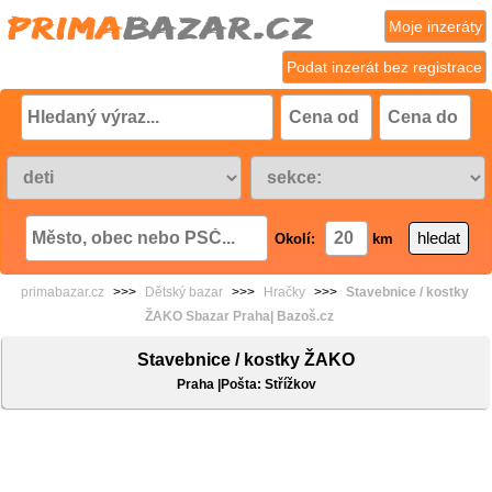
Moje inzeráty
Podat inzerát bez registrace
Okolí:
km
primabazar.cz
>>>
Dětský bazar
>>>
Hračky
>>>
Stavebnice / kostky
ŽAKO Sbazar Praha| Bazoš.cz
Stavebnice / kostky ŽAKO
Praha |Pošta: Střížkov