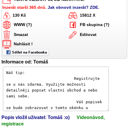
Inzerát starší 365 dnů.
Jak obnovit inzerát? ZDE.
130 Kč
15812 X
WWW (?)
FB skupina (?)
Smazat
Editovat
Nahlásit !
Informace od: Tomáš
Popis vložil uživatel: Tomáš :o)
Videonávod,
registrace