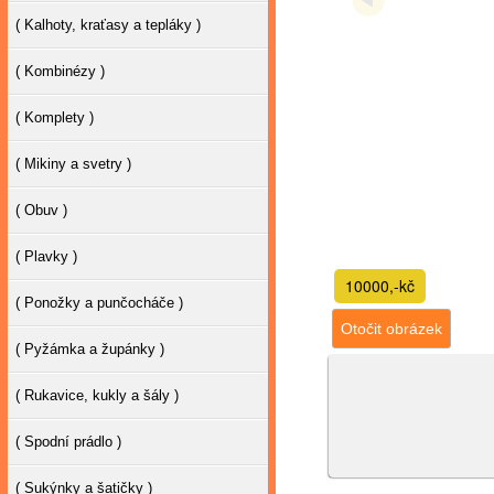
( Kalhoty, kraťasy a tepláky )
( Kombinézy )
( Komplety )
( Mikiny a svetry )
( Obuv )
( Plavky )
10000,-kč
( Ponožky a punčocháče )
Otočit obrázek
( Pyžámka a župánky )
( Rukavice, kukly a šály )
( Spodní prádlo )
( Sukýnky a šatičky )