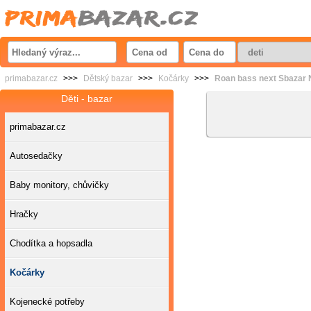
primabazar.cz
>>>
Dětský bazar
>>>
Kočárky
>>>
Roan bass next Sbazar N
Děti - bazar
primabazar.cz
Autosedačky
Baby monitory, chůvičky
Hračky
Chodítka a hopsadla
Kočárky
Kojenecké potřeby