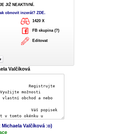
E JIŽ NEAKTIVNÍ.
ak obnovit inzerát? ZDE.
1420 X
FB skupina (?)
Editovat
ela Valčíková
: Michaela Valčíková :o)
ace