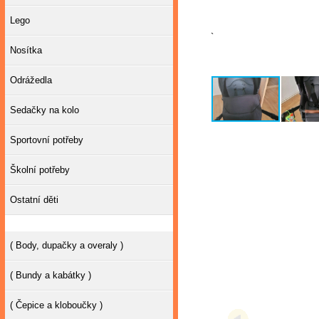
Lego
`
Nosítka
Odrážedla
Sedačky na kolo
Sportovní potřeby
Školní potřeby
Ostatní děti
( Body, dupačky a overaly )
( Bundy a kabátky )
( Čepice a kloboučky )