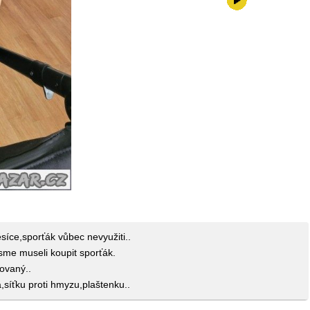
10000,-
íce,sporťák vůbec nevyužiti..
sme museli koupit sporťák.
ovaný..
,síťku proti hmyzu,plaštenku..