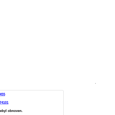
`
455
 74101
nebyl obnoven.