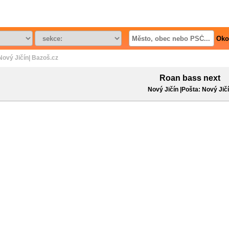
Oko
ový Jičín| Bazoš.cz
Roan bass next
Nový Jičín |Pošta: Nový Jič