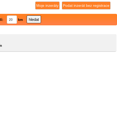
Moje inzeráty
Podat inzerát bez registrace
lí:
km
ín