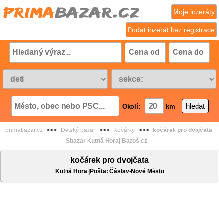
Moje inzeráty
Podat inzerát bez registrace
Okolí:
km
primabazar.cz
>>>
Dětský bazar
>>>
Kočárky
>>>
kočárek pro dvojčata
Sbazar Kutná Hora| Bazoš.cz
kočárek pro dvojčata
Kutná Hora |Pošta: Čáslav-Nové Město