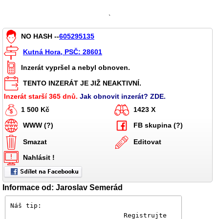
`
NO HASH --
605295135
Kutná Hora, PSČ: 28601
Inzerát vypršel a nebyl obnoven.
TENTO INZERÁT JE JIŽ NEAKTIVNÍ.
Inzerát starší 365 dnů.
Jak obnovit inzerát? ZDE.
1 500 Kč
1423 X
WWW (?)
FB skupina (?)
Smazat
Editovat
Nahlásit !
Informace od: Jaroslav Semerád