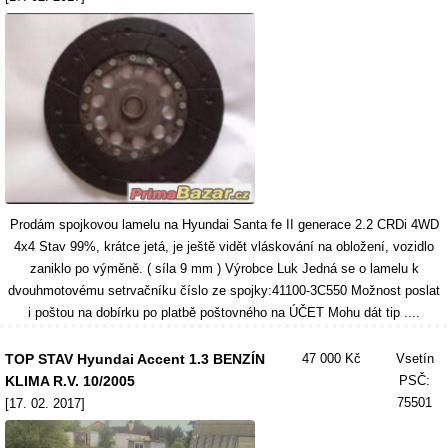
Prodám spojkovou lamelu na Hyundai Santa fe II generace 2.2 CRDi 4WD
4x4 Stav 99%, krátce jetá, je ještě vidět vláskování na obložení, vozidlo
zaniklo po výměně. ( síla 9 mm ) Výrobce Luk Jedná se o lamelu k
dvouhmotovému setrvačníku číslo ze spojky:41100-3C550 Možnost poslat
i poštou na dobírku po platbě poštovného na ÚČET Mohu dát tip ....
TOP STAV Hyundai Accent 1.3 BENZÍN
47 000 Kč
Vsetín
KLIMA R.V. 10/2005
PSČ:
75501
[17. 02. 2017]