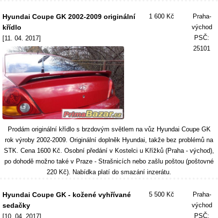
Hyundai Coupe GK 2002-2009 originální
1 600 Kč
Praha-
křídlo
východ
PSČ:
[11. 04. 2017]
25101
Prodám originální křídlo s brzdovým světlem na vůz Hyundai Coupe GK
rok výroby 2002-2009. Originální doplněk Hyundai, takže bez problémů na
STK. Cena 1600 Kč. Osobní předání v Kostelci u Křížků (Praha - východ),
po dohodě možno také v Praze - Strašnicích nebo zašlu poštou (poštovné
220 Kč). Nabídka platí do smazání inzerátu.
Hyundai Coupe GK - kožené vyhřívané
5 500 Kč
Praha-
sedačky
východ
PSČ:
[10. 04. 2017]