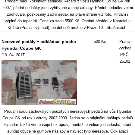
Prodám sadu kožených sedaček Recaro z vozu Hyundai Coupe GK rok
2007, přední sedačky jsou vyhřívané a mají airbagy. Přední sedačky velmi
zachovalé, poškozený zadní sedák na pravé straně viz foto. Přidám i
výplně do tapecírů. Cena za sadu 5500 Kč. Osobní předání v Kostelci u
Křížků (Praha - východ), po dohodě možno v Praze 10 - Strašnicích.
Nerezové pedály + odkládací plocha
500 Kč
Praha-
Hyundai Coupe GK
východ
PSČ:
[10. 04. 2017]
25101
Prodám sadu zachovalých použitých nerezových pedálů na vůz Hyundai
Coupe GK od roku výroby 2002-2009. Jedná se o originální nášlapy pedálů
Hyundai, takže vše pasuje bez úprav, montáž je velice jednoduchá, stačí
sundat obyčejné gumové nášlapy a navléct tyto nerezové. Odkládací