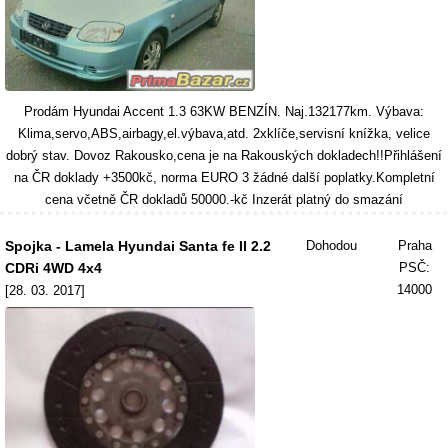
Prodám Hyundai Accent 1.3 63KW BENZÍN. Naj.132177km. Výbava:
Klima,servo,ABS,airbagy,el.výbava,atd. 2xklíče,servisní knížka, velice
dobrý stav. Dovoz Rakousko,cena je na Rakouských dokladech!!Přihlášení
na ČR doklady +3500kč, norma EURO 3 žádné další poplatky.Kompletní
cena včetně ČR dokladů 50000.-kč Inzerát platný do smazání
Spojka - Lamela Hyundai Santa fe II 2.2
Dohodou
Praha
CDRi 4WD 4x4
PSČ:
14000
[28. 03. 2017]