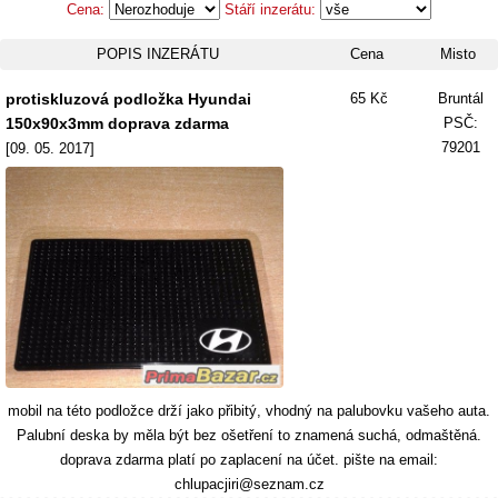
Cena:
Stáří inzerátu:
POPIS INZERÁTU
Cena
Misto
protiskluzová podložka Hyundai
65 Kč
Bruntál
150x90x3mm doprava zdarma
PSČ:
79201
[09. 05. 2017]
mobil na této podložce drží jako přibitý, vhodný na palubovku vašeho auta.
Palubní deska by měla být bez ošetření to znamená suchá, odmaštěná.
doprava zdarma platí po zaplacení na účet. pište na email:
chlupacjiri@seznam.cz