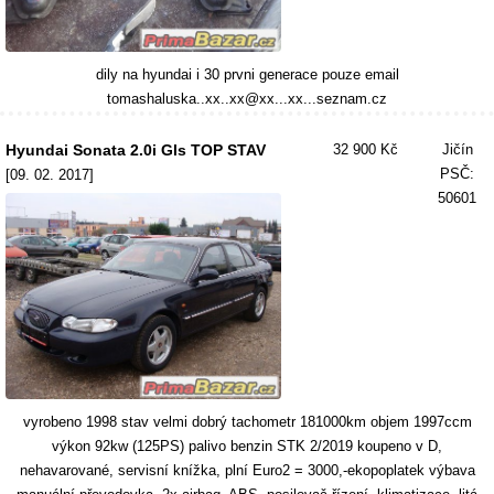
dily na hyundai i 30 prvni generace pouze email
tomashaluska..xx..xx@xx...xx...seznam.cz
Hyundai Sonata 2.0i Gls TOP STAV
32 900 Kč
Jičín
PSČ:
[09. 02. 2017]
50601
vyrobeno 1998 stav velmi dobrý tachometr 181000km objem 1997ccm
výkon 92kw (125PS) palivo benzin STK 2/2019 koupeno v D,
nehavarované, servisní knížka, plní Euro2 = 3000,-ekopoplatek výbava