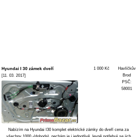
Hyundai I 30 zámek dveří
1 000 Kč
Havlíčkův
Brod
[11. 03. 2017]
PSČ:
58001
Nabízím na Hyundai I30 komplet elektrické zámky do dveří cena za
všechny 1000,-(dohoda), nechám je i jednotlivě, levně potřebuji se jich