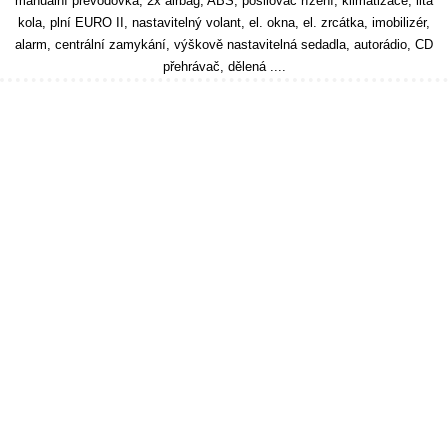
manuální převodovka, 2x airbag, ABS, posilovač řízení, klimatizace, litá
kola, plní EURO II, nastavitelný volant, el. okna, el. zrcátka, imobilizér,
alarm, centrální zamykání, výškově nastavitelná sedadla, autorádio, CD
přehrávač, dělená ....