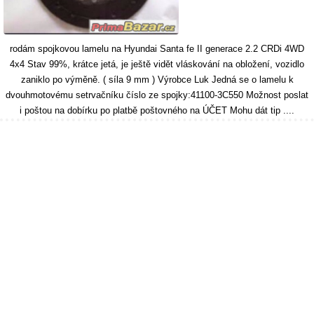
rodám spojkovou lamelu na Hyundai Santa fe II generace 2.2 CRDi 4WD
4x4 Stav 99%, krátce jetá, je ještě vidět vláskování na obložení, vozidlo
zaniklo po výměně. ( síla 9 mm ) Výrobce Luk Jedná se o lamelu k
dvouhmotovému setrvačníku číslo ze spojky:41100-3C550 Možnost poslat
i poštou na dobírku po platbě poštovného na ÚČET Mohu dát tip ....