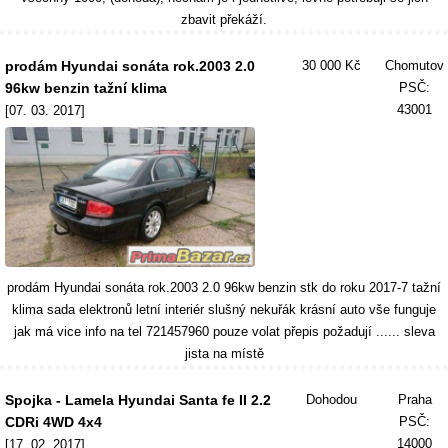
zbavit překáží.
prodám Hyundai sonáta rok.2003 2.0
30 000 Kč
Chomutov
96kw benzin tažní klima
PSČ:
43001
[07. 03. 2017]
prodám Hyundai sonáta rok.2003 2.0 96kw benzin stk do roku 2017-7 tažní
klima sada elektronů letní interiér slušný nekuřák krásní auto vše funguje
jak má vice info na tel 721457960 pouze volat přepis požadují ...... sleva
jista na místě
Spojka - Lamela Hyundai Santa fe II 2.2
Dohodou
Praha
CDRi 4WD 4x4
PSČ:
14000
[17. 02. 2017]