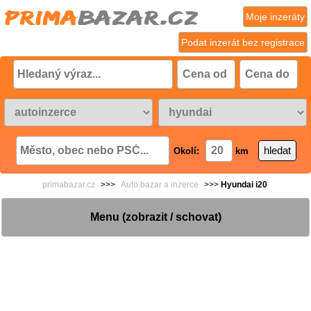
Moje inzeráty
Podat inzerát bez registrace
Okolí:
km
primabazar.cz
>>>
Auto bazar a inzerce
>>>
Hyundai i20
Menu (zobrazit / schovat)