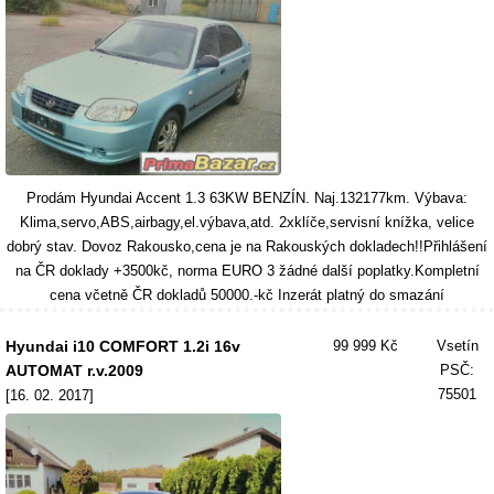
Prodám Hyundai Accent 1.3 63KW BENZÍN. Naj.132177km. Výbava:
Klima,servo,ABS,airbagy,el.výbava,atd. 2xklíče,servisní knížka, velice
dobrý stav. Dovoz Rakousko,cena je na Rakouských dokladech!!Přihlášení
na ČR doklady +3500kč, norma EURO 3 žádné další poplatky.Kompletní
cena včetně ČR dokladů 50000.-kč Inzerát platný do smazání
Hyundai i10 COMFORT 1.2i 16v
99 999 Kč
Vsetín
AUTOMAT r.v.2009
PSČ:
75501
[16. 02. 2017]