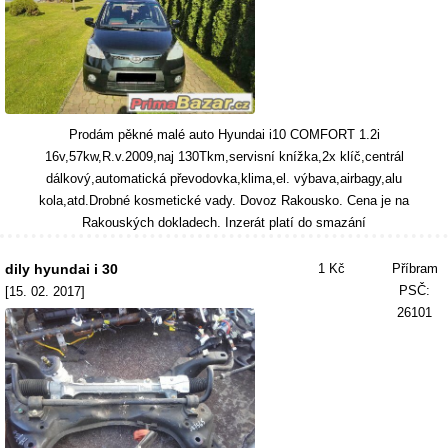
Prodám pěkné malé auto Hyundai i10 COMFORT 1.2i
16v,57kw,R.v.2009,naj 130Tkm,servisní knížka,2x klíč,centrál
dálkový,automatická převodovka,klima,el. výbava,airbagy,alu
kola,atd.Drobné kosmetické vady. Dovoz Rakousko. Cena je na
Rakouských dokladech. Inzerát platí do smazání
dily hyundai i 30
1 Kč
Příbram
PSČ:
[15. 02. 2017]
26101