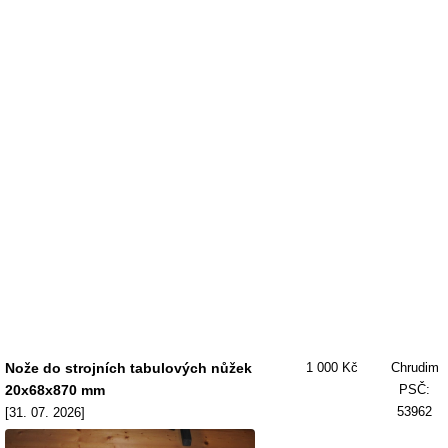
Nože do strojních tabulových nůžek
1 000 Kč
Chrudim
20x68x870 mm
PSČ:
53962
[31. 07. 2026]