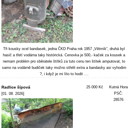
Tři kousky ocel bandasek, jedna ČKD Praha rok 1957 „Větrník“, druhá byl
hasič a třetí vodárna taky histórická. Cenovka je 500,- kaček za kousek a
nemam problém pro sběratele štítků za tuto cenu ten štítek amputovat, to
samo na vodárně budiček taky možno střelit extra a bandasky asi vyhodim
?, i když je mi líto to hodit ....
Radlice šípová
25 000 Kč
Kutná Hora
PSČ:
[01. 08. 2026]
28576