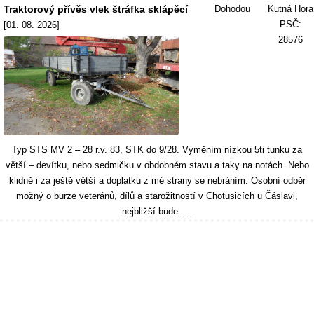
Traktorový přívěs vlek štráfka sklápěcí
Dohodou
Kutná Hora
PSČ:
[01. 08. 2026]
28576
Typ STS MV 2 – 28 r.v. 83, STK do 9/28. Vyměním nízkou 5ti tunku za
větší – devítku, nebo sedmičku v obdobném stavu a taky na notách. Nebo
klidně i za ještě větší a doplatku z mé strany se nebráním. Osobní odběr
možný o burze veteránů, dílů a starožitností v Chotusicích u Čáslavi,
nejbližší bude ....