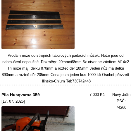
Prodám nože do strojních tabulových padacích nůžek. Nože jsou od
nabroušení nepoužité. Rozměry: 20mmx68mm 5x otvor se závitem M14x2
Tři nože mají délku 870mm a rozteč děr 185mm Jeden nůž má délku
890mm a rozteč děr 205mm Cena je za jeden kus 1000 kč Osobní převzetí
Hlinsko-Chlum Tel:736742448
Pila Husqvarna 359
7 000 Kč
Nový Jičín
PSČ:
[17. 07. 2026]
74260