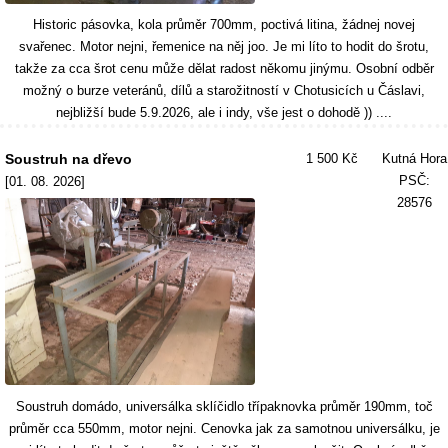
Historic pásovka, kola průměr 700mm, poctivá litina, žádnej novej
svařenec. Motor nejni, řemenice na něj joo. Je mi líto to hodit do šrotu,
takže za cca šrot cenu může dělat radost někomu jinýmu. Osobní odběr
možný o burze veteránů, dílů a starožitností v Chotusicích u Čáslavi,
nejbližší bude 5.9.2026, ale i indy, vše jest o dohodě )) ....
Soustruh na dřevo
1 500 Kč
Kutná Hora
PSČ:
[01. 08. 2026]
28576
Soustruh domádo, universálka sklíčidlo třípaknovka průměr 190mm, toč
průměr cca 550mm, motor nejni. Cenovka jak za samotnou universálku, je