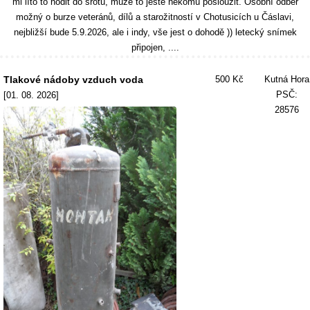
mi líto to hodit do šrotu, může to ještě někomu posloužit. Osobní odběr
možný o burze veteránů, dílů a starožitností v Chotusicích u Čáslavi,
nejbližší bude 5.9.2026, ale i indy, vše jest o dohodě )) letecký snímek
připojen, ....
Tlakové nádoby vzduch voda
500 Kč
Kutná Hora
PSČ:
[01. 08. 2026]
28576