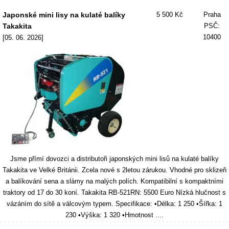
Japonské mini lisy na kulaté balíky
5 500 Kč
Praha
Takakita
PSČ:
10400
[05. 06. 2026]
Jsme přímí dovozci a distributoři japonských mini lisů na kulaté balíky
Takakita ve Velké Británii. Zcela nové s 2letou zárukou. Vhodné pro sklizeň
a balíkování sena a slámy na malých polích. Kompatibilní s kompaktními
traktory od 17 do 30 koní. Takakita RB-521RN: 5500 Euro Nízká hlučnost s
vázáním do sítě a válcovým typem. Specifikace: •Délka: 1 250 •Šířka: 1
230 •Výška: 1 320 •Hmotnost ....