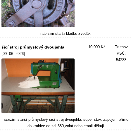
nabízím starší kladku zvedák
šicí stroj průmyslový dvoujehla
10 000 Kč
Trutnov
PSČ:
[09. 06. 2026]
54233
nabízím starší průmyslový šicí stroj dvoujehla, super stav, zapojení přímo
do krabice do zdi 380,volat nebo email děkuji