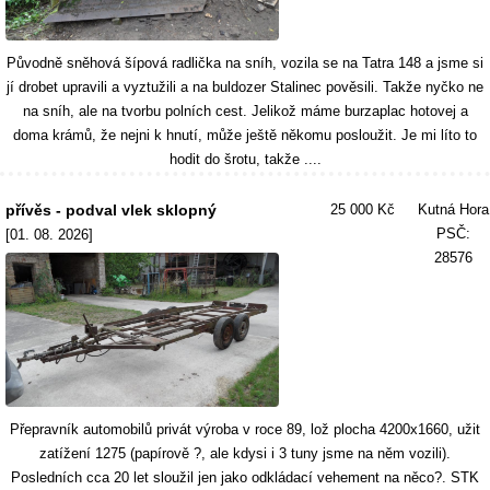
Původně sněhová šípová radlička na sníh, vozila se na Tatra 148 a jsme si
jí drobet upravili a vyztužili a na buldozer Stalinec pověsili. Takže nyčko ne
na sníh, ale na tvorbu polních cest. Jelikož máme burzaplac hotovej a
doma krámů, že nejni k hnutí, může ještě někomu posloužit. Je mi líto to
hodit do šrotu, takže ....
přívěs - podval vlek sklopný
25 000 Kč
Kutná Hora
PSČ:
[01. 08. 2026]
28576
Přepravník automobilů privát výroba v roce 89, lož plocha 4200x1660, užit
zatížení 1275 (papírově ?, ale kdysi i 3 tuny jsme na něm vozili).
Posledních cca 20 let sloužil jen jako odkládací vehement na něco?. STK