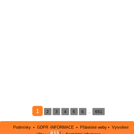
1
2
3
4
5
6
651
...
Podmínky
•
GDPR -INFORMACE
•
Přátelské weby
•
Vytvoření