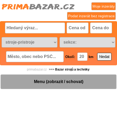
Moje inzeráty
Podat inzerát bez registrace
Okolí:
km
primabazar.cz
>>>
Bazar strojů a techniky
Menu (zobrazit / schovat)