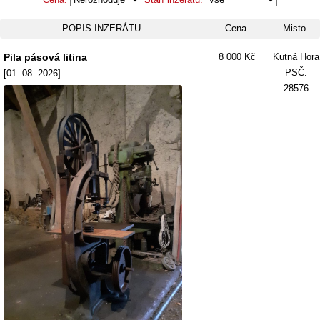
POPIS INZERÁTU
Cena
Misto
Pila pásová litina
8 000 Kč
Kutná Hora
PSČ:
[01. 08. 2026]
28576