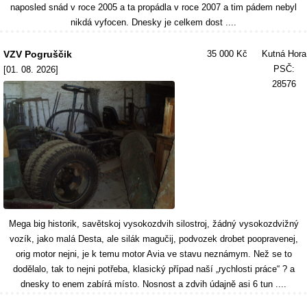
naposled snád v roce 2005 a ta propádla v roce 2007 a tim pádem nebyl
nikdá vyfocen. Dnesky je celkem dost ....
VZV Pogruščik
35 000 Kč
Kutná Hora
PSČ:
[01. 08. 2026]
28576
Mega big historik, savětskoj vysokozdvih silostroj, žádný vysokozdvižný
vozík, jako malá Desta, ale silák magučij, podvozek drobet poopravenej,
orig motor nejni, je k temu motor Avia ve stavu neznámym. Než se to
dodělalo, tak to nejni potřeba, klasický případ naší „rychlosti práce“ ? a
dnesky to enem zabírá místo. Nosnost a zdvih údajně asi 6 tun ....