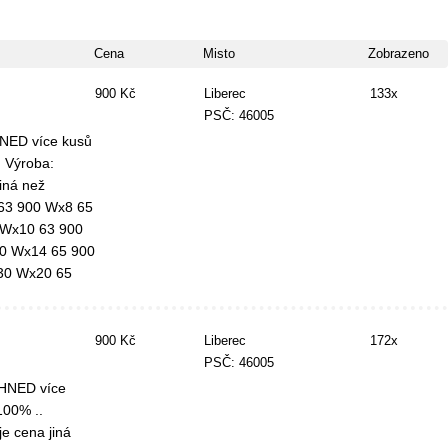
Cena
Misto
Zobrazeno
900 Kč
Liberec
133x
PSČ: 46005
NED více kusů
. Výroba:
iná než
 63 900 Wx8 65
 Wx10 63 900
0 Wx14 65 900
30 Wx20 65
900 Kč
Liberec
172x
PSČ: 46005
IHNED více
100% ..
e cena jiná