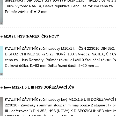
dořezávací ) DIN 352, HSS (NOVÝ) K DISPOZICI IHNED více ks St
100% Výroba: NAREX, Česká republika Cenou se rozumí cena za 1
Průměr závitu: d1=12 mm ....
ý M10 / I. HSS (NAREX, ČR) NOVÝ
KVALITNÍ ZÁVITNÍK ruční sadový M10x1 I. , ČSN 223010 DIN 352
DISPOZICI IHNED 20 ks Stav: NOVÝ, 100% Výroba: NAREX, ČR Ce
cena za 1 kus Rozměry: Průměr závitu: d1=M10 Stoupání závitu: 
Celková délka: l1=63 mm Délka řezné části: l2=20 mm ....
ý levý M12x1,5 L III HSS DOŘEZÁVACÍ ,ČR
KVALITNÍ ZÁVITNÍK ruční sadový levý M12x1,5 L III DOŘEZÁVACÍ
223010 ( Závitníky s jemným stoupáním mají pouze 2 stupně : I - p
III - dořezávací ) DIN 352, HSS (NOVÝ) K DISPOZICI IHNED více k