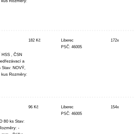
 kus Rozměry:
182 Kč
Liberec
172x
PSČ: 46005
Í HSS , ČSN
ředřezávací a
s Stav: NOVÝ,
 kus Rozměry:
96 Kč
Liberec
154x
PSČ: 46005
 80 ks Stav:
Rozměry: -