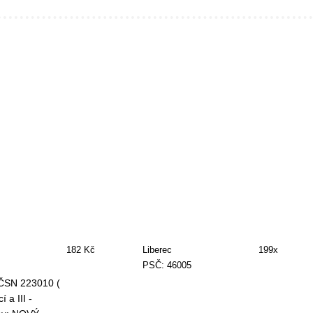
182 Kč
Liberec
199x
PSČ: 46005
ČSN 223010 (
 a III -