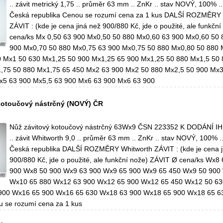
.. závit metrický 1,75 .. průměr 63 mm .. ZnKr .. stav NOVÝ, 100% .
Česká republika Cenou se rozumí cena za 1 kus DALŠÍ ROZMĚR
ZÁVIT : (kde je cena jiná než 900/880 Kč, jde o použité, ale funkčn
cena/ks Mx 0,50 63 900 Mx0,50 50 880 Mx0,60 63 900 Mx0,60 50 
900 Mx0,70 50 880 Mx0,75 63 900 Mx0,75 50 880 Mx0,80 50 880 
 Mx1 50 630 Mx1,25 50 900 Mx1,25 65 900 Mx1,25 50 880 Mx1,5 50 
,75 50 880 Mx1,75 65 450 Mx2 63 900 Mx2 50 880 Mx2,5 50 900 Mx3
x5 63 900 Mx5,5 63 900 Mx6 63 900 Mx6 63 900
kotoučový nástrčný (NOVÝ) ČR
Nůž závitový kotoučový nástrčný 63Wx9 ČSN 223352 K DODÁNÍ IH
.. závit Whitworth 9,0 .. průměr 63 mm .. ZnKr .. stav NOVÝ, 100% .
Česká republika DALŠÍ ROZMĚRY Whitworth ZÁVIT : (kde je cena j
900/880 Kč, jde o použité, ale funkční nože) ZÁVIT Ø cena/ks Wx8
900 Wx8 50 900 Wx9 63 900 Wx9 65 900 Wx9 65 450 Wx9 50 900
Wx10 65 880 Wx12 63 900 Wx12 65 900 Wx12 65 450 Wx12 50 63
900 Wx16 65 900 Wx16 65 630 Wx18 63 900 Wx18 65 900 Wx18 65 6
 se rozumí cena za 1 kus