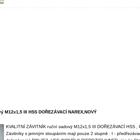
vý M12x1,5 III HSS DOŘEZÁVACÍ NAREX,NOVÝ
KVALITNÍ ZÁVITNÍK ruční sadový M12x1,5 III DOŘEZÁVACÍ HSS , 
Závitníky s jemným stoupáním mají pouze 2 stupně : I - předřezávací