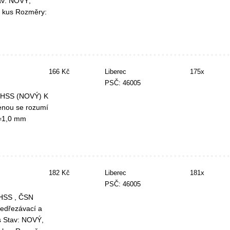
av: NOVÝ,
 kus Rozměry:
166 Kč
Liberec
175x
PSČ: 46005
, HSS (NOVÝ) K
nou se rozumí
P=1,0 mm
182 Kč
Liberec
181x
PSČ: 46005
 HSS , ČSN
ředřezávací a
s Stav: NOVÝ,