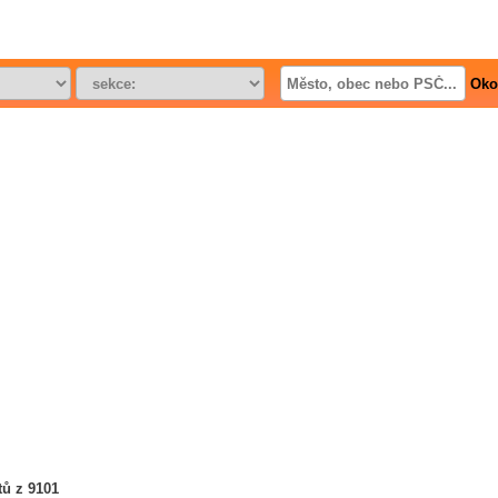
Oko
tů z 9101