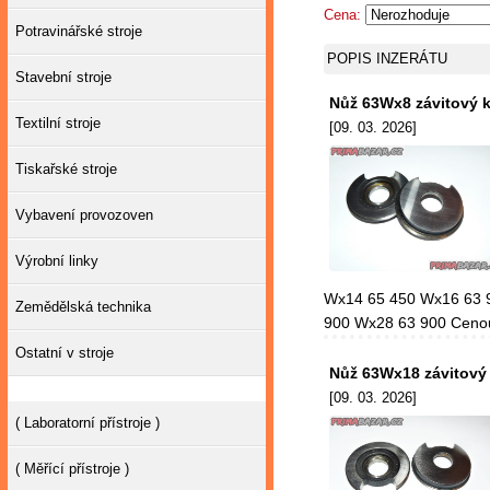
Cena:
Potravinářské stroje
POPIS INZERÁTU
Stavební stroje
Nůž 63Wx8 závitový 
Textilní stroje
[09. 03. 2026]
Tiskařské stroje
Vybavení provozoven
Výrobní linky
Wx14 65 450 Wx16 63 
Zemědělská technika
900 Wx28 63 900 Cenou
Ostatní v stroje
Nůž 63Wx18 závitový
[09. 03. 2026]
( Laboratorní přístroje )
( Měřící přístroje )