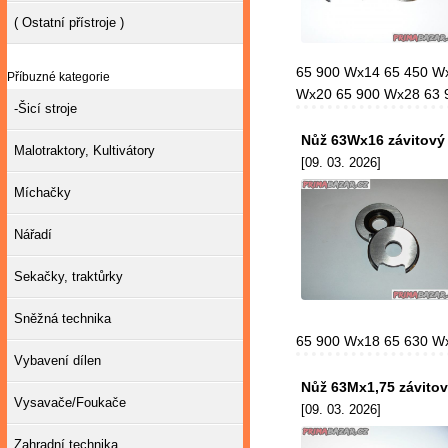
( Ostatní přístroje )
65 900 Wx14 65 450 W
Příbuzné kategorie
Wx20 65 900 Wx28 63 9
-Šicí stroje
Nůž 63Wx16 závitový
Malotraktory, Kultivátory
[09. 03. 2026]
Míchačky
Nářadí
Sekačky, traktůrky
Sněžná technika
65 900 Wx18 65 630 Wx
Vybavení dílen
Nůž 63Mx1,75 závito
Vysavače/Foukače
[09. 03. 2026]
Zahradní technika