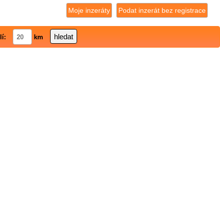
Moje inzeráty
Podat inzerát bez registrace
lí:
km