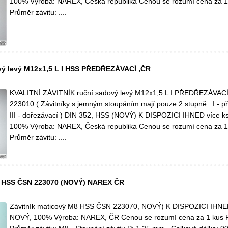
100% Výroba: NAREX, Česká republika Cenou se rozumí cena za 1
Průměr závitu: ....
vý levý M12x1,5 L I HSS PŘEDŘEZÁVACÍ ,ČR
KVALITNÍ ZÁVITNÍK ruční sadový levý M12x1,5 L I PŘEDŘEZÁVAC
223010 ( Závitníky s jemným stoupáním mají pouze 2 stupně : I - p
III - dořezávací ) DIN 352, HSS (NOVÝ) K DISPOZICI IHNED více k
100% Výroba: NAREX, Česká republika Cenou se rozumí cena za 1
Průměr závitu: ....
8 HSS ČSN 223070 (NOVÝ) NAREX ČR
Závitník maticový M8 HSS ČSN 223070, NOVÝ) K DISPOZICI IHNED
NOVÝ, 100% Výroba: NAREX, ČR Cenou se rozumí cena za 1 kus 