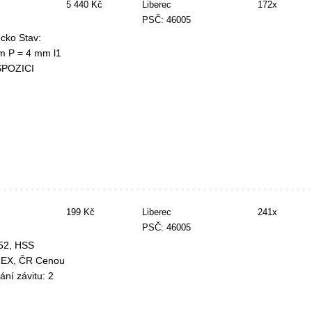
5 440 Kč
Liberec
172x
PSČ: 46005
cko Stav:
mm P = 4 mm l1
SPOZICI
199 Kč
Liberec
241x
PSČ: 46005
52, HSS
REX, ČR Cenou
ní závitu: 2