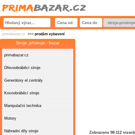
primabazar.cz
>>>
prodám vybavení
Stroje ,přístroje - bazar
primabazar.cz
Dřevoobráběcí stroje
Generátory el.centrály
Kovoobráběcí stroje
Manipulační technika
Motory
Náhradní díly stroje
Zobrazeno 98-112 inzerá