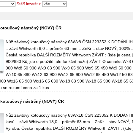
Stáří inzerátu:
kotoučový nástrčný (NOVÝ) ČR
Nůž závitový kotoučový nástrčný 63Wx8 ČSN 223352 K DODÁNÍ IH
.. závit Whitworth 8,0 .. průměr 63 mm .. ZnKr .. stav NOVÝ, 100% .
Česká republika DALŠÍ ROZMĚRY Whitworth ZÁVIT : (kde je cena j
900/880 Kč, jde o použité, ale funkční nože) ZÁVIT Ø cena/ks Wx8
900 Wx8 50 900 Wx9 63 900 Wx9 65 900 Wx9 65 450 Wx9 50 900
Wx10 65 880 Wx12 63 900 Wx12 65 900 Wx12 65 450 Wx12 50 63
900 Wx16 65 900 Wx16 65 630 Wx18 63 900 Wx18 65 900 Wx18 65 6
 se rozumí cena za 1 kus
 kotoučový nástrčný (NOVÝ) ČR
Nůž závitový kotoučový nástrčný 63Wx18 ČSN 223352 K DODÁNÍ 
kusů .. závit Whitworth 18,0 .. průměr 63 mm .. ZnKr .. stav NOVÝ, 
Výroba: Česká republika DALŠÍ ROZMĚRY Whitworth ZÁVIT : (kde j