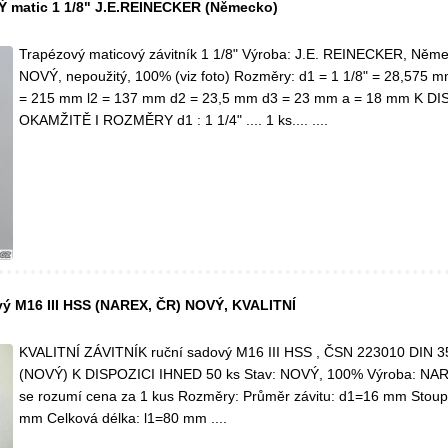
matic 1 1/8" J.E.REINECKER (Německo)
Trapézový maticový závitník 1 1/8" Výroba: J.E. REINECKER, Něme
NOVÝ, nepoužitý, 100% (viz foto) Rozměry: d1 = 1 1/8" = 28,575 
= 215 mm l2 = 137 mm d2 = 23,5 mm d3 = 23 mm a = 18 mm K DI
OKAMŽITĚ I ROZMĚRY d1 : 1 1/4" .... 1 ks.... ....
vý M16 III HSS (NAREX, ČR) NOVÝ, KVALITNÍ
KVALITNÍ ZÁVITNÍK ruční sadový M16 III HSS , ČSN 223010 DIN 3
(NOVÝ) K DISPOZICI IHNED 50 ks Stav: NOVÝ, 100% Výroba: NA
se rozumí cena za 1 kus Rozměry: Průměr závitu: d1=16 mm Stoupá
mm Celková délka: l1=80 mm ....