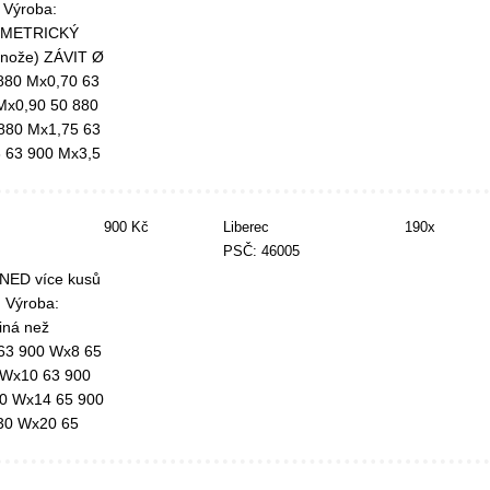
. Výroba:
Y METRICKÝ
í nože) ZÁVIT Ø
880 Mx0,70 63
Mx0,90 50 880
880 Mx1,75 63
 63 900 Mx3,5
900 Kč
Liberec
190x
PSČ: 46005
NED více kusů
. Výroba:
iná než
 63 900 Wx8 65
 Wx10 63 900
0 Wx14 65 900
30 Wx20 65