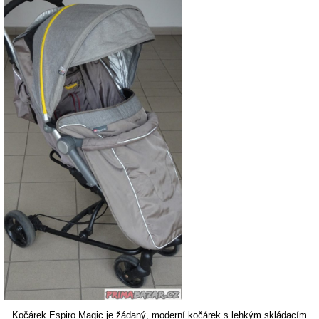
Kočárek Espiro Magic je žádaný, moderní kočárek s lehkým skládacím