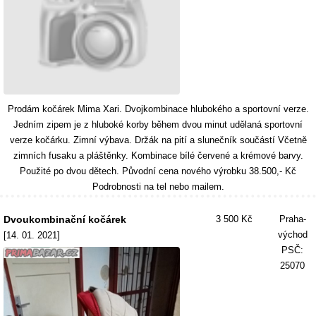
Prodám kočárek Mima Xari. Dvojkombinace hlubokého a sportovní verze.
Jedním zipem je z hluboké korby během dvou minut udělaná sportovní
verze kočárku. Zimní výbava. Držák na pití a slunečník součástí Včetně
zimních fusaku a pláštěnky. Kombinace bílé červené a krémové barvy.
Použité po dvou dětech. Původní cena nového výrobku 38.500,- Kč
Podrobnosti na tel nebo mailem.
Dvoukombinační kočárek
3 500 Kč
Praha-
východ
[14. 01. 2021]
PSČ:
25070