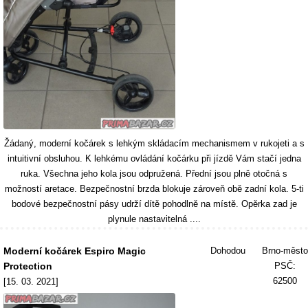
Žádaný, moderní kočárek s lehkým skládacím mechanismem v rukojeti a s
intuitivní obsluhou. K lehkému ovládání kočárku při jízdě Vám stačí jedna
ruka. Všechna jeho kola jsou odpružená. Přední jsou plně otočná s
možností aretace. Bezpečnostní brzda blokuje zároveň obě zadní kola. 5-ti
bodové bezpečnostní pásy udrží dítě pohodlně na místě. Opěrka zad je
plynule nastavitelná ....
Moderní kočárek Espiro Magic
Dohodou
Brno-město
Protection
PSČ:
62500
[15. 03. 2021]