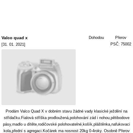
Valco quad x
Dohodou
Přerov
PSČ: 75002
[31. 01. 2021]
Prodám Valco Quad X v dobrém stavu žádné vady klasické ježdění na
střídačku.Fialová stříška prodloužená,polohování zád i nohou,pětibodove
pásy,madlo u dítěte,rodičovské polohovatelné,košík,pláštěnka,nafukovaci
kola,přední s agregaci.Kočárek ma nosnost 20kg 0-4roky. Osobně Přerov