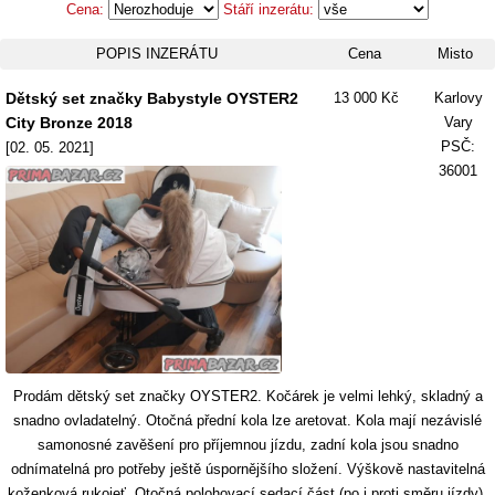
Cena:
Stáří inzerátu:
POPIS INZERÁTU
Cena
Misto
Dětský set značky Babystyle OYSTER2
13 000 Kč
Karlovy
City Bronze 2018
Vary
PSČ:
[02. 05. 2021]
36001
Prodám dětský set značky OYSTER2. Kočárek je velmi lehký, skladný a
snadno ovladatelný. Otočná přední kola lze aretovat. Kola mají nezávislé
samonosné zavěšení pro příjemnou jízdu, zadní kola jsou snadno
odnímatelná pro potřeby ještě úspornějšího složení. Výškově nastavitelná
koženková rukojeť. Otočná polohovací sedací část (po i proti směru jízdy).