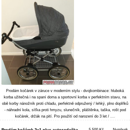
Prodám kočárek v záruce v moderním stylu - dvojkombinace: hluboká
korba užitečná i na spaní doma a sportovní korba v perfektním stavu, na
obě korby nánožník proti chladu, perfektně odpružený / lehký, plno doplňků
- náhradní kola, síťka proti hmyzu, slunečník, pláštěnka, taška, rošt pod
kočárek, držák na pití. Pro použití od narození do 3 let / ....
Prodám kočárek 2v1 plus autosedačka
5 500 Kč
Nymburk