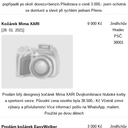
popřípadě po okolí dovezu+benzin.Představa o ceně 3.000,- jsem ochotná
se domluvit a slevit při rychlém jednani Přerov.
Kočárek Mima XARI
9 000 Kč
Jindřichův
Hradec
[28. 01. 2021]
PSČ:
38001
Prodám bílý designový kočárek Mima XARI Dvojkombinace hluboké korby
a sportovní verze. Původní cena nového byla 38.500,- Kč Včetně zimní
výbavy a příslušenství Více informací pošlu na WhatsApp, mailem.
Použité po dvou dětech
Prodám kočárek EasyWolker
3 000 Kč
Jindřichův