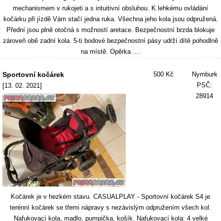
mechanismem v rukojeti a s intuitivní obsluhou. K lehkému ovládání
kočárku při jízdě Vám stačí jedna ruka. Všechna jeho kola jsou odpružená.
Přední jsou plně otočná s možností aretace. Bezpečnostní brzda blokuje
zároveň obě zadní kola. 5-ti bodové bezpečnostní pásy udrží dítě pohodlně
na místě. Opěrka ....
Sportovní kočárek
500 Kč
Nymburk
PSČ:
[13. 02. 2021]
28914
Kočárek je v hezkém stavu. CASUALPLAY - Sportovní kočárek S4 je
terénní kočárek se třemi nápravy s nezávislým odpružením všech kol.
Nafukovací kola, madlo, pumpička, košík. Nafukovací kola: 4 velké