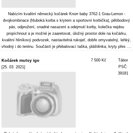
Nabízím kvalitní německý kočárek Knorr baby 3762-1 Grau-Lemon -
dvojkombinace (hluboká korba s krytem a sportovní korbička), pětibodový
pás, odpružení, snadné nasazení a odejmutí korby, kolečka nejdou
propíchnout a je možné je zaaretovat, úložný prostor dole na kočárku,
kvalitní hliníkový podvozek, nastavitelná rukojeť, dobře omyvatelný, lehký,
vhodný i do terénu. Součástí je přebalovací taška, pláštěnka, kryty přes ....
Kočárek mutsy igo
7 500 Kč
Tábor
PSČ:
[25. 03. 2021]
39181