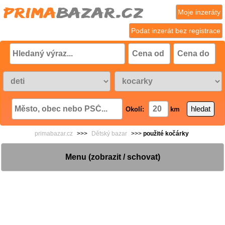
Moje inzeráty
Podat inzerát bez registrace
Okolí:
km
primabazar.cz
>>>
Dětský bazar
>>>
použité kočárky
Menu (zobrazit / schovat)