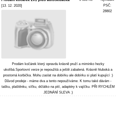
PSČ:
[13. 12. 2020]
28802
Prodám kočárek který opravdu krásně pruží a miminko hezky
ukolíbá.Sportovní verze je nepoužitá a ještě zabalená. Krásně hluboká a
prostorná korbička. Mohu zaslat na dobírku ale dobírku si platí kupující :)
Důvod prodeje - máme dva a tento nepoužíváme. K tomu také dávám -
tašku, plaštěnku, síťku, držátko na pití, adaptéry k vajíčku. PŘI RYCHLÉM
JEDNÁNÍ SLEVA :)