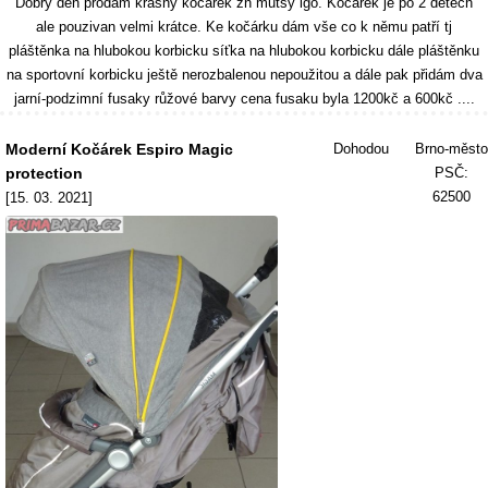
Dobrý den prodám krásný kočárek zn mutsy igo. Kočárek je po 2 dětech
ale pouzivan velmi krátce. Ke kočárku dám vše co k němu patří tj
pláštěnka na hlubokou korbicku síťka na hlubokou korbicku dále pláštěnku
na sportovní korbicku ještě nerozbalenou nepoužitou a dále pak přidám dva
jarní-podzimní fusaky růžové barvy cena fusaku byla 1200kč a 600kč ....
Moderní Kočárek Espiro Magic
Dohodou
Brno-město
protection
PSČ:
62500
[15. 03. 2021]