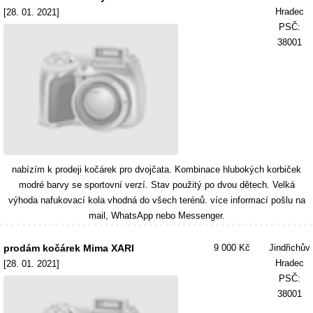
Hradec
[28. 01. 2021]
PSČ:
38001
nabízím k prodeji kočárek pro dvojčata. Kombinace hlubokých korbiček
modré barvy se sportovní verzí. Stav použitý po dvou dětech. Velká
výhoda nafukovací kola vhodná do všech terénů. více informací pošlu na
mail, WhatsApp nebo Messenger.
prodám kočárek Mima XARI
9 000 Kč
Jindřichův
Hradec
[28. 01. 2021]
PSČ:
38001