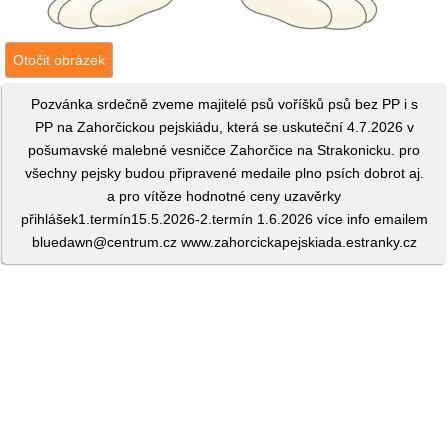
Otočit obrázek
Pozvánka srdečně zveme majitelé psů voříšků psů bez PP i s
PP na Zahorčickou pejskiádu, která se uskuteční 4.7.2026 v
pošumavské malebné vesničce Zahorčice na Strakonicku. pro
všechny pejsky budou připravené medaile plno psích dobrot aj.
a pro vítěze hodnotné ceny uzavěrky
přihlášek1.termín15.5.2026-2.termín 1.6.2026 více info emailem
bluedawn@centrum.cz www.zahorcickapejskiada.estranky.cz