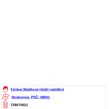
`
Taťána Sládková (další nabídky)
Strakonice, PSČ: 38601
728670021