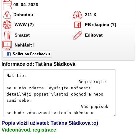
08. 04. 2026
Dohodou
211 X
WWW (?)
FB skupina (?)
Smazat
Editovat
Nahlásit !
Informace od: Taťána Sládková
Popis vložil uživatel: Taťána Sládková :o)
Videonávod, registrace