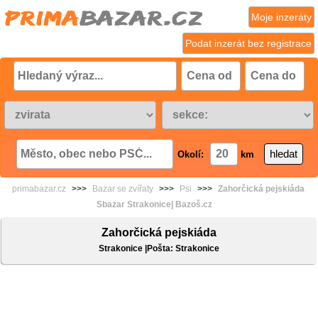
Moje inzeráty
Podat inzerát bez registrace
Okolí:
km
primabazar.cz
>>>
Bazar se zvířaty
>>>
Psi
>>>
Zahorčická pejskiáda
Sbazar Strakonice| Bazoš.cz
Zahorčická pejskiáda
Strakonice |Pošta: Strakonice