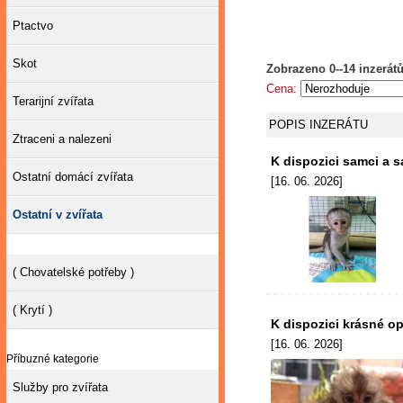
Ptactvo
Skot
Zobrazeno 0--14 inzerátů
Cena:
Terarijní zvířata
POPIS INZERÁTU
Ztraceni a nalezeni
K dispozici samci a 
Ostatní domácí zvířata
[16. 06. 2026]
Ostatní v zvířata
( Chovatelské potřeby )
( Krytí )
K dispozici krásné o
[16. 06. 2026]
Příbuzné kategorie
Služby pro zvířata