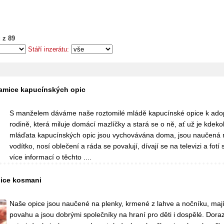
 z 89
Stáří inzerátu:
samice kapucínských opic
S manželem dáváme naše roztomilé mládě kapucínské opice k adopc
rodině, která miluje domácí mazlíčky a stará se o ně, ať už je kdeko
mláďata kapucínských opic jsou vychovávána doma, jsou naučená 
vodítko, nosí oblečení a ráda se povalují, dívají se na televizi a fotí
více informací o těchto ....
pice kosmani
Naše opice jsou naučené na plenky, krmené z lahve a nočníku, mají
povahu a jsou dobrými společníky na hraní pro děti i dospělé. Dora