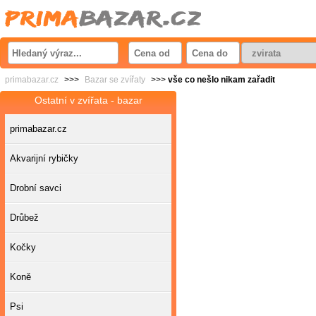
primabazar.cz
>>>
Bazar se zvířaty
>>>
vše co nešlo nikam zařadit
Ostatní v zvířata - bazar
primabazar.cz
Akvarijní rybičky
Drobní savci
Drůbež
Kočky
Koně
Psi