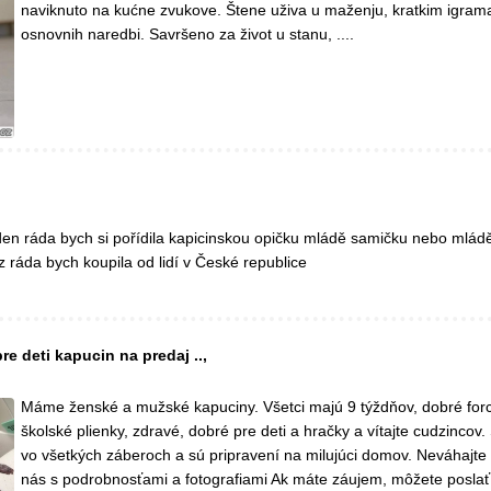
naviknuto na kućne zvukove. Štene uživa u maženju, kratkim igrama
osnovnih naredbi. Savršeno za život u stanu, ....
en ráda bych si pořídila kapicinskou opičku mládě samičku nebo mlád
 ráda bych koupila od lidí v České republice
re deti kapucin na predaj ..,
Máme ženské a mužské kapuciny. Všetci majú 9 týždňov, dobré forch
školské plienky, zdravé, dobré pre deti a hračky a vítajte cudzincov
vo všetkých záberoch a sú pripravení na milujúci domov. Neváhajte 
nás s podrobnosťami a fotografiami Ak máte záujem, môžete poslať