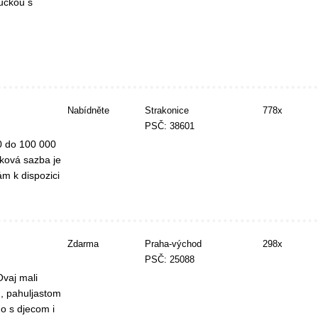
ručkou s
Nabídněte
Strakonice
778x
PSČ: 38601
0 do 100 000
ková sazba je
m k dispozici
Zdarma
Praha-východ
298x
PSČ: 25088
Ovaj mali
m, pahuljastom
o s djecom i