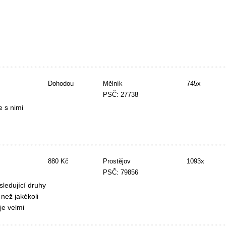
Dohodou
Mělník
745x
PSČ: 27738
e s nimi
880 Kč
Prostějov
1093x
PSČ: 79856
sledující druhy
 než jakékoli
je velmi