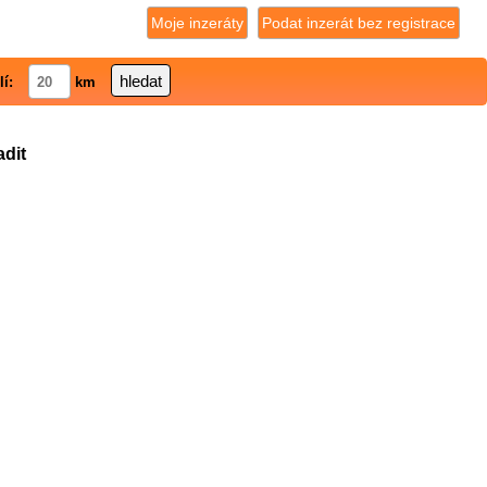
Moje inzeráty
Podat inzerát bez registrace
lí:
km
adit