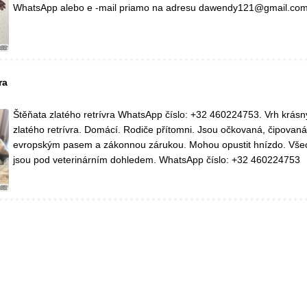
WhatsApp alebo e -mail priamo na adresu dawendy121@gmail.com. P
ra
Štěňata zlatého retrívra WhatsApp číslo: +32 460224753. Vrh krásn
zlatého retrívra. Domácí. Rodiče přítomni. Jsou očkovaná, čipovan
evropským pasem a zákonnou zárukou. Mohou opustit hnízdo. Vše
jsou pod veterinárním dohledem. WhatsApp číslo: +32 460224753