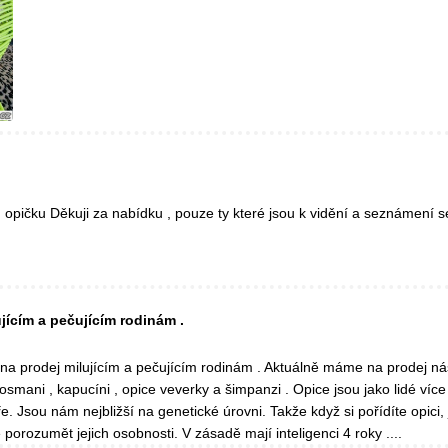
opičku Děkuji za nabídku , pouze ty které jsou k vidění a seznámení s
ujícím a pečujícím rodinám .
 na prodej milujícím a pečujícím rodinám . Aktuálně máme na prodej ná
Kosmani , kapucíni , opice veverky a šimpanzi . Opice jsou jako lidé více
íře. Jsou nám nejbližší na genetické úrovni. Takže když si pořídíte opici, 
é porozumět jejich osobnosti. V zásadě mají inteligenci 4 roky ....