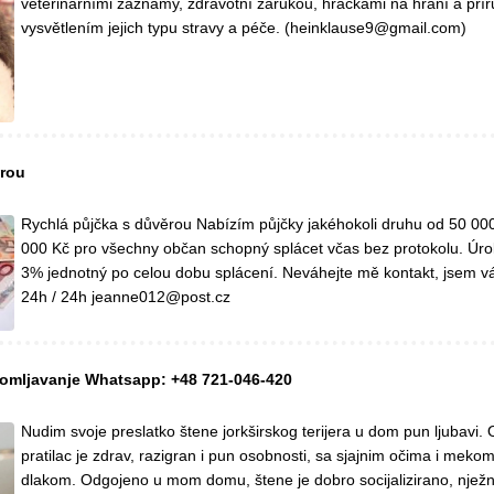
veterinárními záznamy, zdravotní zárukou, hračkami na hraní a pří
vysvětlením jejich typu stravy a péče. (heinklause9@gmail.com)
ěrou
Rychlá půjčka s důvěrou Nabízím půjčky jakéhokoli druhu od 50 00
000 Kč pro všechny občan schopný splácet včas bez protokolu. Úro
3% jednotný po celou dobu splácení. Neváhejte mě kontakt, jsem vá
24h / 24h jeanne012@post.cz
udomljavanje Whatsapp: +48 721-046-420
Nudim svoje preslatko štene jorkširskog terijera u dom pun ljubavi. 
pratilac je zdrav, razigran i pun osobnosti, sa sjajnim očima i meko
dlakom. Odgojeno u mom domu, štene je dobro socijalizirano, nježn