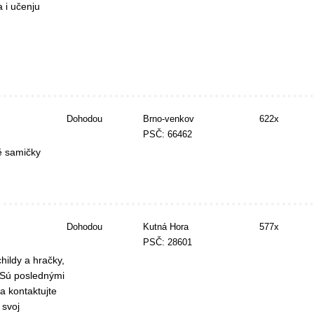
 i učenju
Dohodou
Brno-venkov
622x
PSČ: 66462
ě samičky
Dohodou
Kutná Hora
577x
PSČ: 28601
ildy a hračky,
. Sú poslednými
a kontaktujte
 svoj