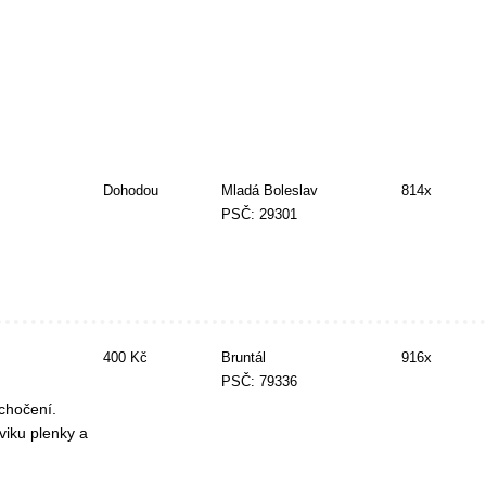
Dohodou
Mladá Boleslav
814x
PSČ: 29301
400 Kč
Bruntál
916x
PSČ: 79336
chočení.
viku plenky a