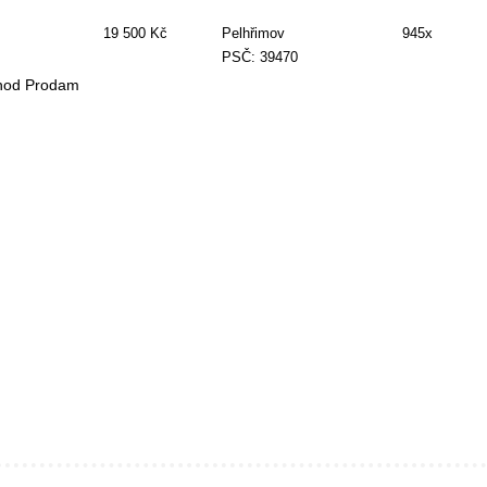
19 500 Kč
Pelhřimov
945x
PSČ: 39470
bchod Prodam