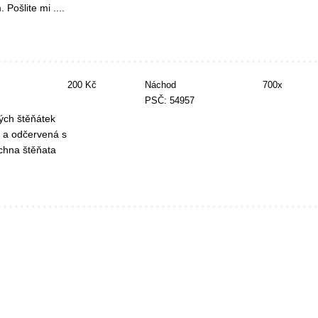
ošlite mi ....
200 Kč
Náchod
700x
PSČ: 54957
ých štěňátek
á a odčervená s
chna štěňata