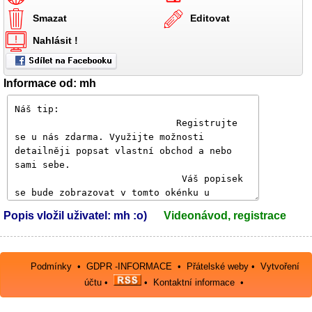
Smazat
Editovat
Nahlásit !
Informace od: mh
Popis vložil uživatel: mh :o)
Videonávod, registrace
Podmínky
•
GDPR -INFORMACE
•
Přátelské weby
•
Vytvoření
účtu
•
•
Kontaktní informace
•