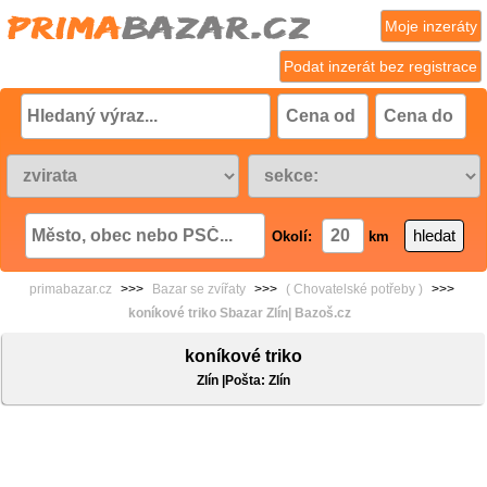
Moje inzeráty
Podat inzerát bez registrace
Okolí:
km
primabazar.cz
>>>
Bazar se zvířaty
>>>
( Chovatelské potřeby )
>>>
koníkové triko Sbazar Zlín| Bazoš.cz
koníkové triko
Zlín |Pošta: Zlín