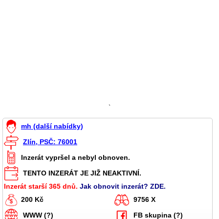
`
mh (další nabídky)
Zlín, PSČ: 76001
Inzerát vypršel a nebyl obnoven.
TENTO INZERÁT JE JIŽ NEAKTIVNÍ.
Inzerát starší 365 dnů.
Jak obnovit inzerát? ZDE.
200 Kč
9756 X
WWW (?)
FB skupina (?)