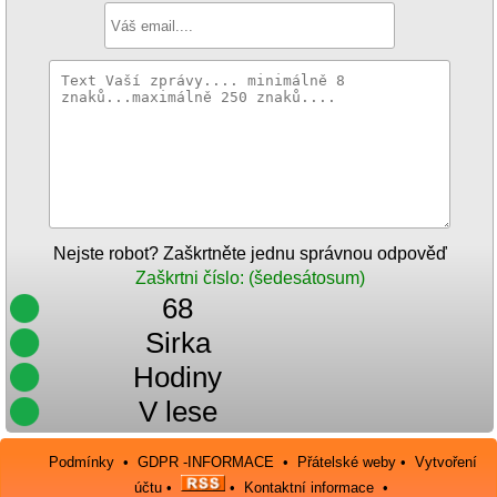
Nejste robot? Zaškrtněte jednu správnou odpověď
Zaškrtni číslo: (šedesátosum)
68
Sirka
Hodiny
V lese
Podmínky
•
GDPR -INFORMACE
•
Přátelské weby
•
Vytvoření
účtu
•
•
Kontaktní informace
•