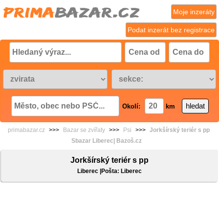
Moje inzeráty
Podat inzerát bez registrace
Okolí:
km
primabazar.cz
>>>
Bazar se zvířaty
>>>
Psi
>>>
Jorkšírský teriér s pp
Sbazar Liberec| Bazoš.cz
Jorkšírský teriér s pp
Liberec |Pošta: Liberec