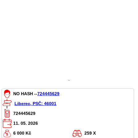
`
NO HASH --
724445629
Liberec, PSČ: 46001
724445629
11. 05. 2026
6 000 Kč
259 X