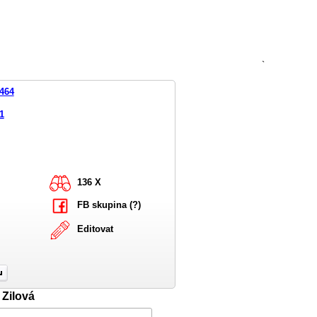
`
464
1
136 X
FB skupina (?)
Editovat
 Zilová