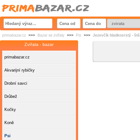
primabazar.cz
>>>
Bazar se zvířaty
>>>
Psi
>>>
Jezevčík hladkosrstý - št
Zvířata - bazar
primabazar.cz
Akvarijní rybičky
Drobní savci
Drůbež
Kočky
Koně
Psi