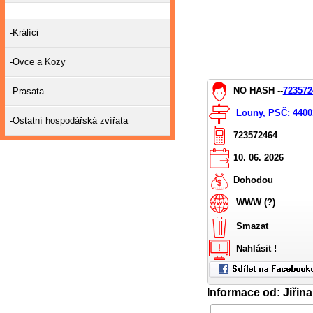
-Králíci
-Ovce a Kozy
NO HASH --
723572
-Prasata
Louny, PSČ: 4400
-Ostatní hospodářská zvířata
723572464
10. 06. 2026
Dohodou
WWW (?)
Smazat
Nahlásit !
Informace od: Jiřina