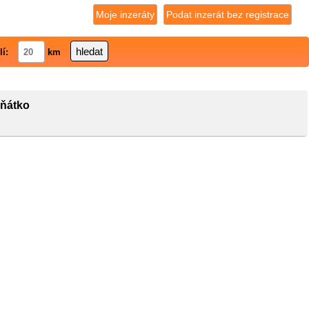
Moje inzeráty
Podat inzerát bez registrace
lí:
km
ěňátko