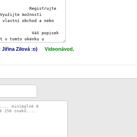
 Jiřina Zilová :o)
Videonávod,