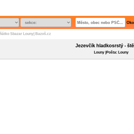
Oko
ěňátko Sbazar Louny| Bazoš.cz
Jezevčík hladkosrstý - št
Louny |Pošta: Louny