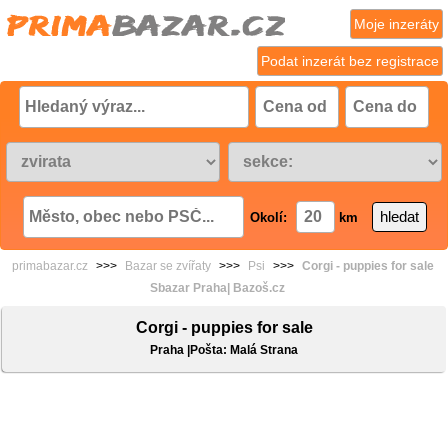
Moje inzeráty
Podat inzerát bez registrace
Okolí:
km
primabazar.cz
>>>
Bazar se zvířaty
>>>
Psi
>>>
Corgi - puppies for sale
Sbazar Praha| Bazoš.cz
Corgi - puppies for sale
Praha |Pošta: Malá Strana