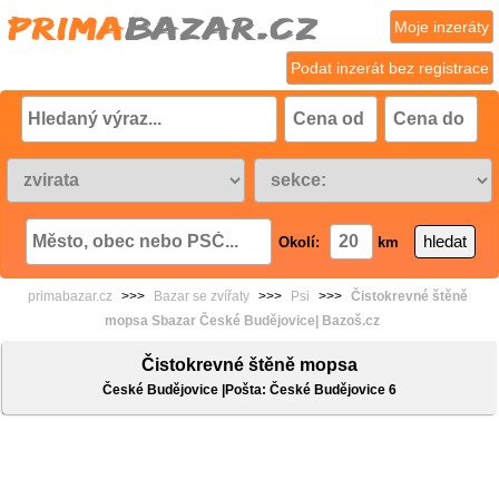
Moje inzeráty
Podat inzerát bez registrace
Okolí:
km
primabazar.cz
>>>
Bazar se zvířaty
>>>
Psi
>>>
Čistokrevné štěně
mopsa Sbazar České Budějovice| Bazoš.cz
Čistokrevné štěně mopsa
České Budějovice |Pošta: České Budějovice 6