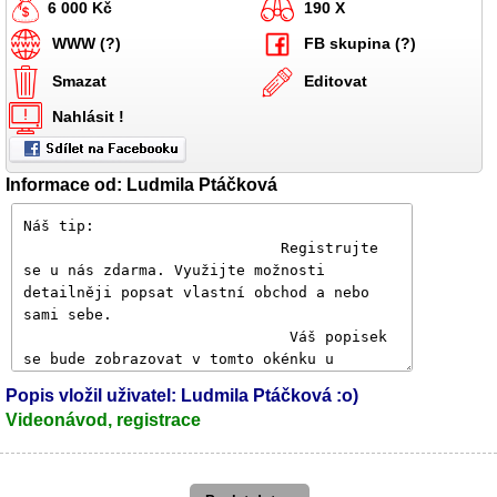
6 000 Kč
190 X
WWW (?)
FB skupina (?)
Smazat
Editovat
Nahlásit !
Informace od: Ludmila Ptáčková
Popis vložil uživatel: Ludmila Ptáčková :o)
Videonávod, registrace