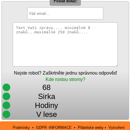
Poslat dotaz:
Nejste robot? Zaškrtněte jednu správnou odpověď
Kde rostou stromy?
68
Sirka
Hodiny
V lese
Podmínky
•
GDPR -INFORMACE
•
Přátelské weby
•
Vytvoření